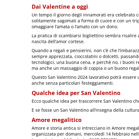
Dai Valentine a oggi
Un tempo il giorno degli innamorati era celebrato con
solitamente sagomati a forma di cuore e con un tri
omaggiare l’amata o l’amato con un dono.
La pratica di scambiarsi bigliettino sembra risalire a
nascita dell’amor cortese.
Quando a regali e pensierini, non c’è che l’imbarazz
sempre apprezzata, cioccolatini o dolcetti, passand
tecnologici, una buona cena, e perchè no, i buoni r
ma anche un massaggio di coppia o un buono regal
Questo San Valentino 2024 lavorativo potrà essere u
anche senza particolari festeggiamenti.
Qualche idea per San Valentino
Ecco qualche idea per trascorrere San Valentino ch
E se fosse un San Valentino all’insegna della cultur
Amore megalitico
Amore e storia antica si intrecciano in Amore megalit
organizzata per domani, mercoledì 14 febbraio nella