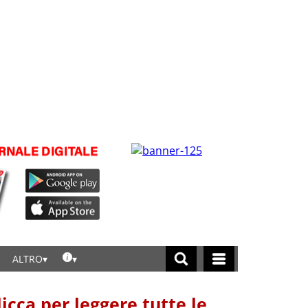
ALTRO
licca per leggere tutte le