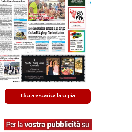
Clicca e scarica la copia