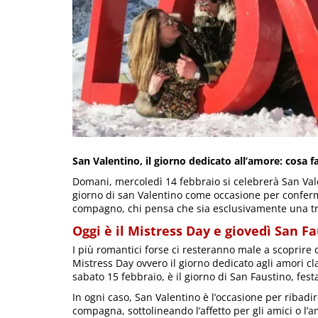
San Valentino, il giorno dedicato all’amore: cosa fa
Domani, mercoledì 14 febbraio si celebrerà San Valen
giorno di san Valentino come occasione per confer
compagno, chi pensa che sia esclusivamente una t
Oggi è il Mistress Day e giovedì San F
I più romantici forse ci resteranno male a scoprire c
Mistress Day ovvero il giorno dedicato agli amori cl
sabato 15 febbraio, è il giorno di San Faustino, festa
In ogni caso, San Valentino è l’occasione per ribadi
compagna, sottolineando l’affetto per gli amici o l’am