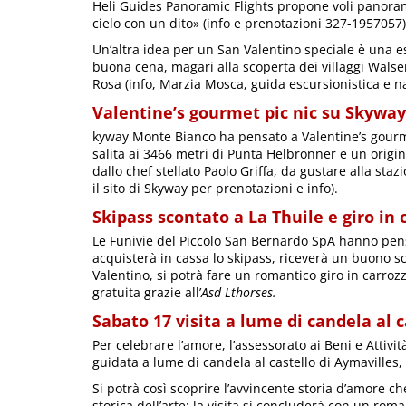
Heli Guides Panoramic Flights propone voli panoramic
cielo con un dito» (info e prenotazioni 327-1957057)
Un’altra idea per un San Valentino speciale è una e
buona cena, magari alla scoperta dei villaggi Walser
Rosa (info, Marzia Mosca, guida escursionistica e na
Valentine’s gourmet pic nic su Skyway
kyway Monte Bianco ha pensato a Valentine’s gourm
salita ai 3466 metri di Punta Helbronner e un origin
dallo chef stellato Paolo Griffa, da gustare alla sta
il sito di Skyway per prenotazioni e info).
Skipass scontato a La Thuile e giro in 
Le Funivie del Piccolo San Bernardo SpA hanno pens
acquisterà in cassa lo skipass, riceverà un buono sc
Valentino, si potrà fare un romantico giro in carrozza
gratuita grazie all’
Asd Lthorses.
Sabato 17 visita a lume di candela al c
Per celebrare l’amore, l’assessorato ai Beni e Attivi
guidata a lume di candela al castello di Aymavilles, 
Si potrà così scoprire l’avvincente storia d’amore c
storica dell’arte; la visita si concluderà con un rom