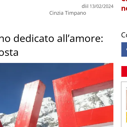
di
il
13/02/2024
n
Cinzia Timpano
C
rno dedicato all’amore:
Aosta