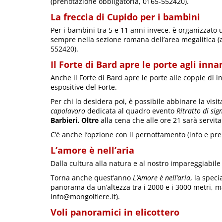
(prenotazione obbligatoria, 0165-552420).
La freccia di Cupido per i bambini
Per i bambini tra 5 e 11 anni invece, è organizzato u
sempre nella sezione romana dell’area megalitica (
552420).
Il Forte di Bard apre le porte agli inn
Anche il Forte di Bard apre le porte alle coppie di i
espositive del Forte.
Per chi lo desidera poi, è possibile abbinare la visi
capolavoro
dedicata al quadro evento
Ritratto di sig
Barbieri. Oltre
alla cena che alle ore 21 sarà servita
C’è anche l’opzione con il pernottamento (info e pr
L’amore è nell’aria
Dalla cultura alla natura e al nostro impareggiabile 
Torna anche quest’anno
L’Amore è nell’aria
, la spec
panorama da un’altezza tra i 2000 e i 3000 metri, m
info@mongolfiere.it).
Voli panoramici in elicottero