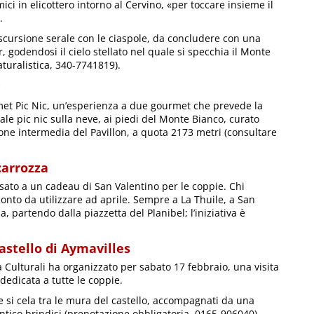
i in elicottero intorno al Cervino, «per toccare insieme il
.
scursione serale con le ciaspole, da concludere con una
, godendosi il cielo stellato nel quale si specchia il Monte
turalistica, 340-7741819).
et Pic Nic, un’esperienza a due gourmet che prevede la
ale pic nic sulla neve, ai piedi del Monte Bianco, curato
zione intermedia del Pavillon, a quota 2173 metri (consultare
carrozza
ato a un cadeau di San Valentino per le coppie. Chi
onto da utilizzare ad aprile. Sempre a La Thuile, a San
, partendo dalla piazzetta del Planibel; l’iniziativa è
astello di Aymavilles
tà Culturali ha organizzato per sabato 17 febbraio, una visita
dedicata a tutte le coppie.
he si cela tra le mura del castello, accompagnati da una
antico brindisi (prenotazione obbligatoria, 0165-906040).