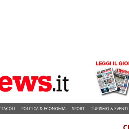
TTACOLI
POLITICA & ECONOMIA
SPORT
TURISMO & EVENTI
C