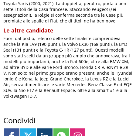
Toyota Yaris (2000, 2021). La doppietta, peraltro, porta a ben
sette i titoli della Casa francese. Staccando Peugeot (sei
assegnazioni), la Régie si conferma seconda tra le Case più
premiate alle spalle di Fiat, che di titoli ne ha ben nove.
Le altre candidate
Fuori dal podio, l’elenco delle sette finaliste comprendeva
anche la Kia EV9 (190 punti), la Volvo EX30 (168 punti), la BYD
Seal (131 punti) e la Toyota C-HR (127 punti). Questi modelli
sono stati scelti da un gruppo più ampio che annoverava, tra i
modelli più importanti, anche la Fiat 600e, oltre alla BMW XM,
ad altre BYD e alle varie Ford Bronco, Honda CR-V, e:NY1 e ZR-
V. Non solo: nel primo gruppo erano presenti anche le Hyundai
Ioniq 6 e Kona, la Jeep Grand Cherokee, la Lexus RZ e la Lucid
Air, senza dimenticare le varie Mercedes-Benz Classe E ed EQE
SUV, la Nio ET7 e la Renault Espace, oltre alla Smart #1 e alla
Volkswagen ID.7.
Condividi