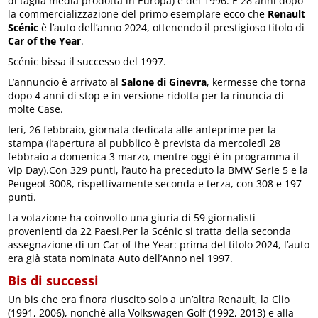
di taglia media prodotta in Europa) è del 1996. E 28 anni dopo
la commercializzazione del primo esemplare ecco che
Renault
Scénic
è l’auto dell’anno 2024, ottenendo il prestigioso titolo di
Car of the Year
.
Scénic bissa il successo del 1997.
L’annuncio è arrivato al
Salone di Ginevra
, kermesse che torna
dopo 4 anni di stop e in versione ridotta per la rinuncia di
molte Case.
Ieri, 26 febbraio, giornata dedicata alle anteprime per la
stampa (l’apertura al pubblico è prevista da mercoledì 28
febbraio a domenica 3 marzo, mentre oggi è in programma il
Vip Day).Con 329 punti, l’auto ha preceduto la BMW Serie 5 e la
Peugeot 3008, rispettivamente seconda e terza, con 308 e 197
punti.
La votazione ha coinvolto una giuria di 59 giornalisti
provenienti da 22 Paesi.Per la Scénic si tratta della seconda
assegnazione di un Car of the Year: prima del titolo 2024, l’auto
era già stata nominata Auto dell’Anno nel 1997.
Bis di successi
Un bis che era finora riuscito solo a un’altra Renault, la Clio
(1991, 2006), nonché alla Volkswagen Golf (1992, 2013) e alla