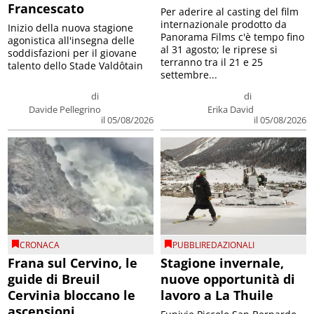
Francescato
Per aderire al casting del film
internazionale prodotto da
Inizio della nuova stagione
Panorama Films c'è tempo fino
agonistica all'insegna delle
al 31 agosto; le riprese si
soddisfazioni per il giovane
terranno tra il 21 e 25
talento dello Stade Valdôtain
settembre...
di
di
Davide Pellegrino
Erika David
il 05/08/2026
il 05/08/2026
CRONACA
PUBBLIREDAZIONALI
Frana sul Cervino, le
Stagione invernale,
guide di Breuil
nuove opportunità di
Cervinia bloccano le
lavoro a La Thuile
ascensioni