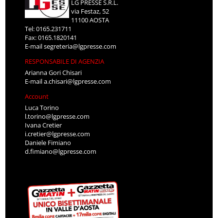
LG PRESSE S.R.L.
via Festaz, 52
11100 AOSTA
Tel: 0165.231711
Fax: 0165.1820141
E-mail
segreteria@lgpresse.com
RESPONSABILE DI AGENZIA
Arianna Gori Chisari
E-mail
a.chisari@lgpresse.com
Account
Luca Torino
l.torino@lgpresse.com
Ivana Cretier
i.cretier@lgpresse.com
Daniele Fimiano
d.fimiano@lgpresse.com