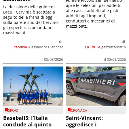
Funivie Piccolo San Bernardo
apre le selezioni per addetti
La decisione delle guide di
alle casse, addetti alle piste,
Breuil Cervinia è scattata a
addetti agli impianti,
seguito della frana di oggi
conduttori e meccanici di
sulla parete sud del Cervino;
mezzi batt...
gli esperti raccomandano
massima at...
di
di
cervinia
Alessandro Bianchet
La Thuile
gazzettamatin
il 05/08/2026
il 05/08/2026
SPORT
CRONACA
Baseball5: l’Italia
Saint-Vincent:
conclude al quinto
aggredisce i