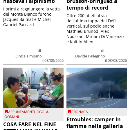
nasceva l’alpinismo
Brusson-Bringuez a
tempo di record
I primi a raggiungere la vetta
del Monte Bianco furono
Oltre 200 atleti al via
Jacques Balmat e Michel
dell'ultima tappa del Défì
Gabriel Paccard
Vertical, sul podio anche
Mathieu Brunod, Alex
Noussan, Miriam Di Vincenzo
e Kaitlin Allen
di
di
Cinzia Timpano
Davide Pellegrino
il 08/08/2026
il 08/08/2026
APPUNTAMENTI
,
OGGI &
CRONACA
DOMANI
Etroubles: camper in
COSA FARE NEL FINE
fiamme nella galleria