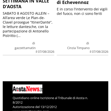
SETTIMANA IN VALLE
di Echevennoz
D’AOSTA
E in corso l'intervento dei vigili
SABATO 8 AGOSTO ALLEIN –
del fuoco, non ci sono feriti
All’area verde Le Plan-de-
Clavel prosegue “ItinerDante”,
le letture dantesche, con la
partecipazione di Antonello
Pistritto (...
di
di
gazzettamatin
Cinzia Timpano
il 07/08/2026
il 07/08/2026
Quotidiano online Iscrizione al Tribunale di Aosta n.
8/2012
Autorizzazione del 13/12/2012