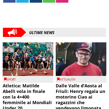
ULTIME NEWS
SPORT
ATTUALITA'
Atletica: Matilde
Dalle Valle d’Aosta al
Abelli vola in finale
Friuli: Henry regala un
con la 4×400
motorino Ciao ai
femminile ai Mondiali
ragazzini che
Under 20
vendevano limonata