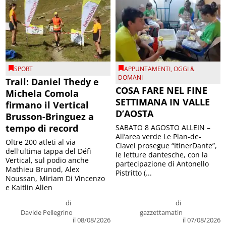
SPORT
APPUNTAMENTI
,
OGGI &
DOMANI
Trail: Daniel Thedy e
COSA FARE NEL FINE
Michela Comola
SETTIMANA IN VALLE
firmano il Vertical
D’AOSTA
Brusson-Bringuez a
tempo di record
SABATO 8 AGOSTO ALLEIN –
All’area verde Le Plan-de-
Oltre 200 atleti al via
Clavel prosegue “ItinerDante”,
dell'ultima tappa del Défì
le letture dantesche, con la
Vertical, sul podio anche
partecipazione di Antonello
Mathieu Brunod, Alex
Pistritto (...
Noussan, Miriam Di Vincenzo
e Kaitlin Allen
di
di
Davide Pellegrino
gazzettamatin
il 08/08/2026
il 07/08/2026