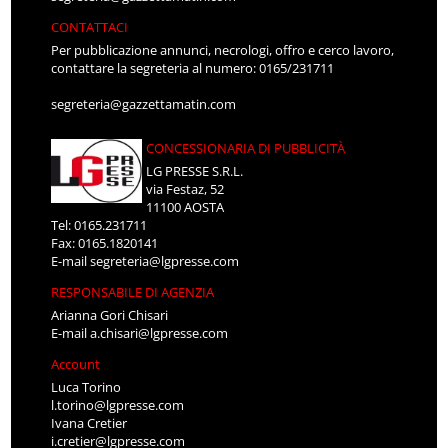
CONTATTACI
Per pubblicazione annunci, necrologi, offro e cerco lavoro,
contattare la segreteria al numero: 0165/231711
segreteria@gazzettamatin.com
CONCESSIONARIA DI PUBBLICITÀ
LG PRESSE S.R.L.
via Festaz, 52
11100 AOSTA
Tel: 0165.231711
Fax: 0165.1820141
E-mail
segreteria@lgpresse.com
RESPONSABILE DI AGENZIA
Arianna Gori Chisari
E-mail
a.chisari@lgpresse.com
Account
Luca Torino
l.torino@lgpresse.com
Ivana Cretier
i.cretier@lgpresse.com