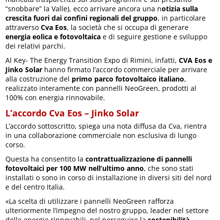
“snobbare” la Valle), ecco arrivare ancora una n
otizia sulla
crescita fuori dai confini regionali del gruppo
, in particolare
attraverso
Cva Eos
, la società che si occupa di generare
energia eolica e fotovoltaica
e di seguire gestione e sviluppo
dei relativi parchi.
Al Key- The Energy Transition Expo di Rimini, infatti,
CVA Eos e
Jinko Solar
hanno firmato l’accordo commerciale per arrivare
alla costruzione del
primo parco fotovoltaico italiano
,
realizzato interamente con pannelli NeoGreen, prodotti al
100% con energia rinnovabile.
L’accordo Cva Eos – Jinko Solar
L’accordo sottoscritto, spiega una nota diffusa da Cva, rientra
in una collaborazione commerciale non esclusiva di lungo
corso.
Questa ha consentito la
contrattualizzazione di pannelli
fotovoltaici per 100 MW nell’ultimo anno
, che sono stati
installati o sono in corso di installazione in diversi siti del nord
e del centro Italia.
«La scelta di utilizzare i pannelli NeoGreen rafforza
ulteriormente l’impegno del nostro gruppo, leader nel settore
delle energie rinnovabili, nel perseguire la
sostenibilità