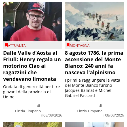
ATTUALITA'
MONTAGNA
Dalle Valle d’Aosta al
8 agosto 1786, la prima
Friuli: Henry regala un
ascensione del Monte
motorino Ciao ai
Bianco: 240 anni fa
ragazzini che
nasceva l’alpinismo
vendevano limonata
I primi a raggiungere la vetta
del Monte Bianco furono
Ondata di generosità per i tre
Jacques Balmat e Michel
giovani della provincia di
Gabriel Paccard
Udine
di
di
Cinzia Timpano
Cinzia Timpano
il 08/08/2026
il 08/08/2026