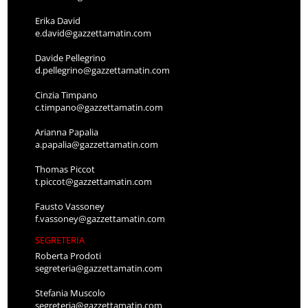
Erika David
e.david@gazzettamatin.com
Davide Pellegrino
d.pellegrino@gazzettamatin.com
Cinzia Timpano
c.timpano@gazzettamatin.com
Arianna Papalia
a.papalia@gazzettamatin.com
Thomas Piccot
t.piccot@gazzettamatin.com
Fausto Vassoney
f.vassoney@gazzettamatin.com
SEGRETERIA
Roberta Prodoti
segreteria@gazzettamatin.com
Stefania Muscolo
segreteria@gazzettamatin.com