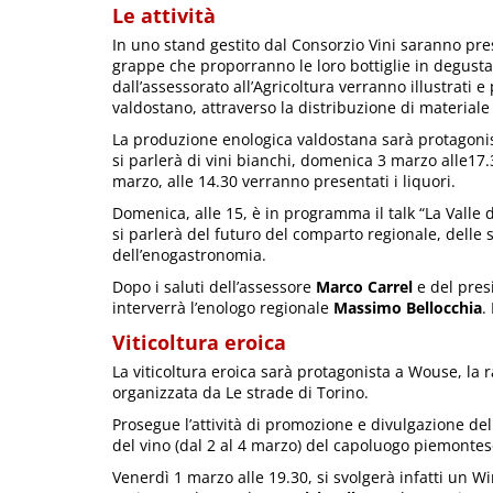
Le attività
In uno stand gestito dal Consorzio Vini saranno pres
grappe che proporranno le loro bottiglie in degusta
dall’assessorato all’Agricoltura verranno illustrati
valdostano, attraverso la distribuzione di materiale
La produzione enologica valdostana sarà protagonis
si parlerà di vini bianchi, domenica 3 marzo alle17.3
marzo, alle 14.30 verranno presentati i liquori.
Domenica, alle 15, è in programma il talk “La Valle d
si parlerà del futuro del comparto regionale, delle s
dell’enogastronomia.
Dopo i saluti dell’assessore
Marco Carrel
e del pres
interverrà l’enologo regionale
Massimo Bellocchia
.
Viticoltura eroica
La viticoltura eroica sarà protagonista a Wouse, la r
organizzata da Le strade di Torino.
Prosegue l’attività di promozione e divulgazione de
del vino (dal 2 al 4 marzo) del capoluogo piemontes
Venerdì 1 marzo alle 19.30, si svolgerà infatti un Wi