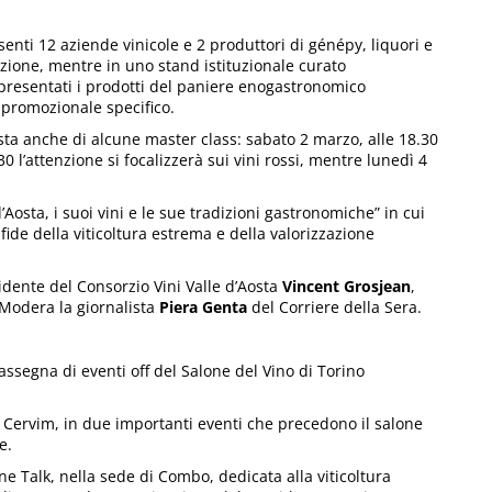
enti 12 aziende vinicole e 2 produttori di génépy, liquori e
zione, mentre in uno stand istituzionale curato
 e presentati i prodotti del paniere enogastronomico
 promozionale specifico.
ta anche di alcune master class: sabato 2 marzo, alle 18.30
0 l’attenzione si focalizzerà sui vini rossi, mentre lunedì 4
’Aosta, i suoi vini e le sue tradizioni gastronomiche” in cui
fide della viticoltura estrema e della valorizzazione
idente del Consorzio Vini Valle d’Aosta
Vincent Grosjean
,
 Modera la giornalista
Piera Genta
del Corriere della Sera.
assegna di eventi off del Salone del Vino di Torino
l Cervim, in due importanti eventi che precedono il salone
e.
ne Talk, nella sede di Combo, dedicata alla viticoltura