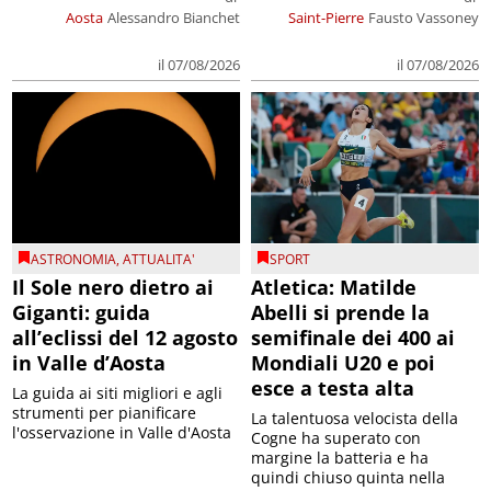
Aosta
Alessandro Bianchet
Saint-Pierre
Fausto Vassoney
il 07/08/2026
il 07/08/2026
ASTRONOMIA
,
ATTUALITA'
SPORT
Il Sole nero dietro ai
Atletica: Matilde
Giganti: guida
Abelli si prende la
all’eclissi del 12 agosto
semifinale dei 400 ai
in Valle d’Aosta
Mondiali U20 e poi
esce a testa alta
La guida ai siti migliori e agli
strumenti per pianificare
La talentuosa velocista della
l'osservazione in Valle d'Aosta
Cogne ha superato con
margine la batteria e ha
quindi chiuso quinta nella