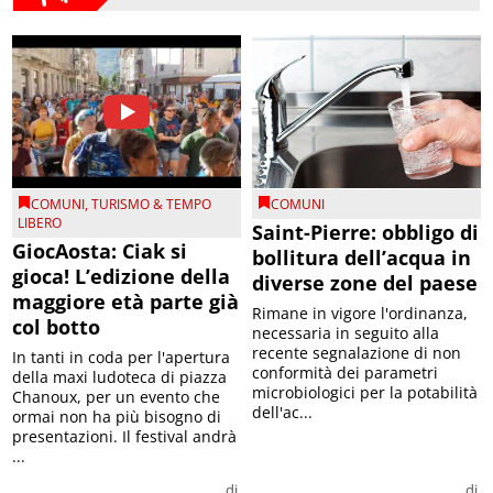
COMUNI
,
TURISMO & TEMPO
COMUNI
LIBERO
Saint-Pierre: obbligo di
GiocAosta: Ciak si
bollitura dell’acqua in
gioca! L’edizione della
diverse zone del paese
maggiore età parte già
Rimane in vigore l'ordinanza,
col botto
necessaria in seguito alla
recente segnalazione di non
In tanti in coda per l'apertura
conformità dei parametri
della maxi ludoteca di piazza
microbiologici per la potabilità
Chanoux, per un evento che
dell'ac...
ormai non ha più bisogno di
presentazioni. Il festival andrà
...
di
di