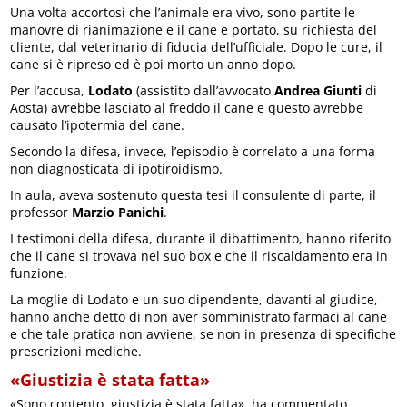
Una volta accortosi che l’animale era vivo, sono partite le
manovre di rianimazione e il cane e portato, su richiesta del
cliente, dal veterinario di fiducia dell’ufficiale. Dopo le cure, il
cane si è ripreso ed è poi morto un anno dopo.
Per l’accusa,
Lodato
(assistito dall’avvocato
Andrea Giunti
di
Aosta) avrebbe lasciato al freddo il cane e questo avrebbe
causato l’ipotermia del cane.
Secondo la difesa, invece, l’episodio è correlato a una forma
non diagnosticata di ipotiroidismo.
In aula, aveva sostenuto questa tesi il consulente di parte, il
professor
Marzio Panichi
.
I testimoni della difesa, durante il dibattimento, hanno riferito
che il cane si trovava nel suo box e che il riscaldamento era in
funzione.
La moglie di Lodato e un suo dipendente, davanti al giudice,
hanno anche detto di non aver somministrato farmaci al cane
e che tale pratica non avviene, se non in presenza di specifiche
prescrizioni mediche.
«Giustizia è stata fatta»
«Sono contento, giustizia è stata fatta», ha commentato