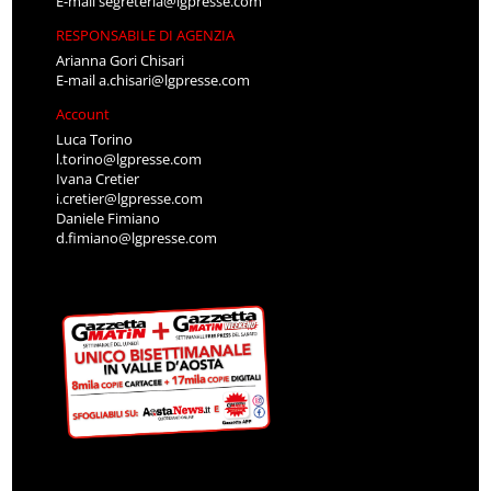
E-mail
segreteria@lgpresse.com
RESPONSABILE DI AGENZIA
Arianna Gori Chisari
E-mail
a.chisari@lgpresse.com
Account
Luca Torino
l.torino@lgpresse.com
Ivana Cretier
i.cretier@lgpresse.com
Daniele Fimiano
d.fimiano@lgpresse.com