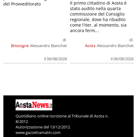
Il primo cittadino di Aosta è
del Provveditorato
stato audito nella quarta
commissione del Consiglio
regionale, dove ha ribadito
come l'iter, al momento, sia
ancora ferm...
di
di
Brissogne
Alessandro Bianchet
Aosta
Alessandro Bianchet
il 06/08/2026
il 06/08/2026
Quotidiano online Iscrizione al Tribunale di Aosta n.
8/2012
Autorizzazione del 13/12/2012
www.gazzettamatin.com