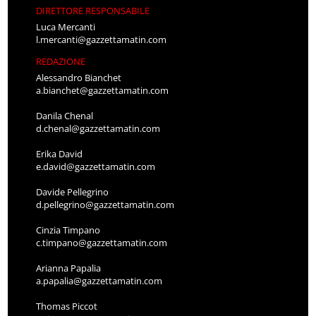
DIRETTORE RESPONSABILE
Luca Mercanti
l.mercanti@gazzettamatin.com
REDAZIONE
Alessandro Bianchet
a.bianchet@gazzettamatin.com
Danila Chenal
d.chenal@gazzettamatin.com
Erika David
e.david@gazzettamatin.com
Davide Pellegrino
d.pellegrino@gazzettamatin.com
Cinzia Timpano
c.timpano@gazzettamatin.com
Arianna Papalia
a.papalia@gazzettamatin.com
Thomas Piccot