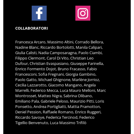
COLLABORATORI
Francesca Arcaro, Massimo Altini, Corrado Bellora,
Nadine Blanc, Riccardo Bortolotti, Manila Calipari,
Giulia Calisti, Nadia Camposaragna, Paolo Ciambi,
Filippo Clermont, Carol Di Vito, Christian Leo
Dufour, Christian Evaspasiano, Giuseppe Farinella,
Enrico Formento Dojot, Bruno Fracasso, Fabio
Francesconi, Sofia Fregnani, Giorgia Gambino,
Paolo Gatto, Michael Ghignone, Marlène Jorrioz,
Cecilia Lazzarotto, Giacomo Mangano, Angela
Marrelli, Federico Mecca, Luca Mauro Melloni, Marc
Montrosset, Matteo Nigra, Sabrina Olibano,
Emiliano Pala, Gabriele Peloso, Maurizio Pitti, Loris
Ponsetto, Andrea Portigliatti, Mattia Pramotton,
Deniel Pession, Raffaele Romano, Enrico Ruggeri,
Riccardo Savoye, Federica Tercinod, Federico
Tigellio Benvenuto, Luca Massimo Trifilò