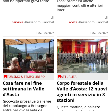
non ha riportato gravi ferite
zona; promessi anche
maggiori controlli e ulteriori
inter...
di
di
cervinia
Alessandro Bianchet
Aosta
Alessandro Bianchet
il 07/08/2026
il 07/08/2026
TURISMO & TEMPO LIBERO
ATTUALITA'
Cosa fare nel fine
Corpo forestale della
settimana in Valle
Valle d’Aosta: 12 nuovi
d’Aosta
agenti in servizio in 8
stazioni
GiocAosta prosegue tra le vie
del capoluogo; a Brissogne
Questa mattina, a palazzo
entra nel vivo la Feta de