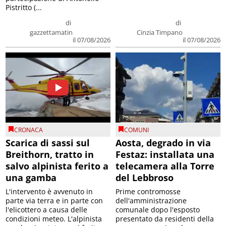
Pistritto (...
di
di
gazzettamatin
Cinzia Timpano
il 07/08/2026
il 07/08/2026
CRONACA
COMUNI
Scarica di sassi sul
Aosta, degrado in via
Breithorn, tratto in
Festaz: installata una
salvo alpinista ferito a
telecamera alla Torre
una gamba
del Lebbroso
L'intervento è avvenuto in
Prime contromosse
parte via terra e in parte con
dell'amministrazione
l'elicottero a causa delle
comunale dopo l'esposto
condizioni meteo. L'alpinista
presentato da residenti della