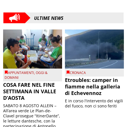
ULTIME NEWS
APPUNTAMENTI
,
OGGI &
CRONACA
DOMANI
Etroubles: camper in
COSA FARE NEL FINE
fiamme nella galleria
SETTIMANA IN VALLE
di Echevennoz
D’AOSTA
E in corso l'intervento dei vigili
SABATO 8 AGOSTO ALLEIN –
del fuoco, non ci sono feriti
All’area verde Le Plan-de-
Clavel prosegue “ItinerDante”,
le letture dantesche, con la
partecipazione di Antonello