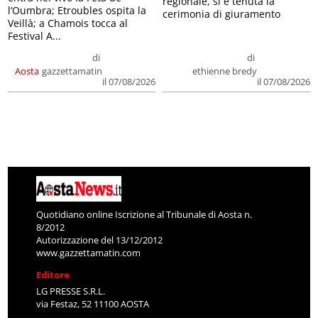
regionale, si è tenuta la
l’Oumbra; Etroubles ospita la
cerimonia di giuramento
Veillà; a Chamois tocca al
Festival A...
di
di
Aosta
gazzettamatin
ethienne bredy
il 07/08/2026
il 07/08/2026
Quotidiano online Iscrizione al Tribunale di Aosta n.
8/2012
Autorizzazione del 13/12/2012
www.gazzettamatin.com
Editore
LG PRESSE S.R.L.
via Festaz, 52 11100 AOSTA