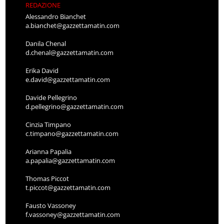
REDAZIONE
Alessandro Bianchet
a.bianchet@gazzettamatin.com
Danila Chenal
d.chenal@gazzettamatin.com
Erika David
e.david@gazzettamatin.com
Davide Pellegrino
d.pellegrino@gazzettamatin.com
Cinzia Timpano
c.timpano@gazzettamatin.com
Arianna Papalia
a.papalia@gazzettamatin.com
Thomas Piccot
t.piccot@gazzettamatin.com
Fausto Vassoney
f.vassoney@gazzettamatin.com