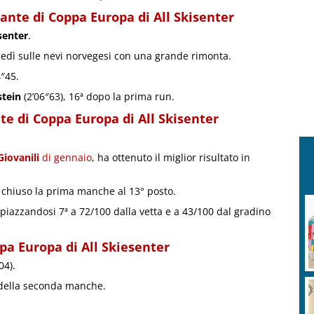
ante di Coppa Europa di All Skisenter
senter
.
nedì sulle nevi norvegesi con una grande rimonta.
4″45.
stein
(2’06″63), 16ª dopo la prima run.
te di Coppa Europa di All Skisenter
Giovanili
di gennaio
, ha ottenuto il miglior risultato in
 chiuso la prima manche al 13° posto.
 piazzandosi 7ª a 72/100 dalla vetta e a 43/100 dal gradino
pa Europa di All Skiesenter
04).
 della seconda manche.