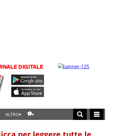
ALTRO
licca per leggere tutte le