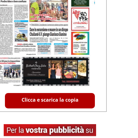
Clicca e scarica la copia