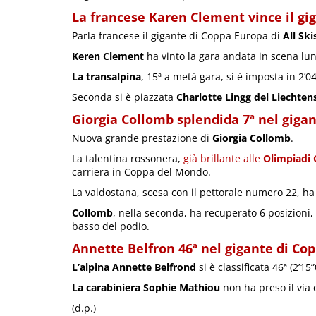
La francese Karen Clement vince il gig
Parla francese il gigante di Coppa Europa di
All Ski
Keren Clement
ha vinto la gara andata in scena lu
La transalpina
, 15ª a metà gara, si è imposta in 2’0
Seconda si è piazzata
Charlotte Lingg del Liechten
Giorgia Collomb splendida 7ª nel gigan
Nuova grande prestazione di
Giorgia Collomb
.
La talentina rossonera,
già brillante alle
Olimpiadi 
carriera in Coppa del Mondo.
La valdostana, scesa con il pettorale numero 22, ha
Collomb
, nella seconda, ha recuperato 6 posizioni,
basso del podio.
Annette Belfron 46ª nel gigante di Cop
L’alpina Annette Belfrond
si è classificata 46ª (2’15”
La carabiniera Sophie Mathiou
non ha preso il via
(d.p.)