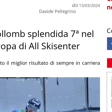
di
il
13/03/2024
n
Davide Pellegrino
C
ollomb splendida 7ª nel
opa di All Skisenter
o il miglior risultato di sempre in carriera