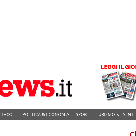
TTACOLI
POLITICA & ECONOMIA
SPORT
TURISMO & EVENTI
C