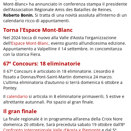
Mont-Blanc» ha annunciato in conferenza stampa il presidente
dell’Association Régionale Amis des Batailles de Reines,
Roberto Bonin.
Si tratta di una novità assoluta all’interno di un
calendario ricco di appuntamenti.
Torna l’Espace Mont-Blanc
Nel 2024 tocca di nuovo alla Valle d’Aosta l’organizzazione
dell’
Espace Mont-Blanc
, evento giunto all’undicesima edizione.
Appuntamento a Valpelline il 14 settembre, in concomitanza
con la storica Fiera.
67º Concours: 18 eliminatorie
Il 67º Concours è articolato in 18 eliminatorie. L’esordio è
fissato a Donnas/Pont-Saint-Martin domenica 24 marzo.
L’ultima eliminatoria d’autunno si terrà domenica 6 ottobre a
Pontey.
Il
calendario
si articola in 8 eliminatorie primaverili, 5 estive e
altrettante autunnali. Poi spazio al gran finale.
Il gran finale
La finale regionale è in programma all’arena della Croix Nore
domenica 20 ottobre, Sarà preceduta sabato 19 ottobre dall’8º
Confronto interregionale Valle d’Aosta e Piemonte
e dal 5º