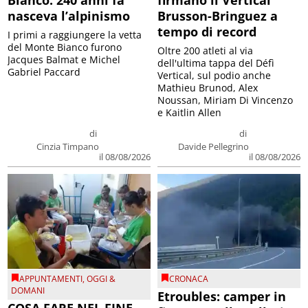
nasceva l’alpinismo
Brusson-Bringuez a
tempo di record
I primi a raggiungere la vetta
del Monte Bianco furono
Oltre 200 atleti al via
Jacques Balmat e Michel
dell'ultima tappa del Défì
Gabriel Paccard
Vertical, sul podio anche
Mathieu Brunod, Alex
Noussan, Miriam Di Vincenzo
e Kaitlin Allen
di
di
Cinzia Timpano
Davide Pellegrino
il 08/08/2026
il 08/08/2026
APPUNTAMENTI
,
OGGI &
CRONACA
DOMANI
Etroubles: camper in