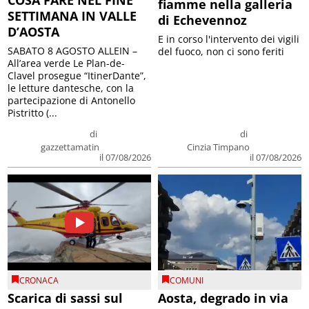
COSA FARE NEL FINE
fiamme nella galleria
SETTIMANA IN VALLE
di Echevennoz
D’AOSTA
E in corso l'intervento dei vigili
SABATO 8 AGOSTO ALLEIN –
del fuoco, non ci sono feriti
All’area verde Le Plan-de-
Clavel prosegue “ItinerDante”,
le letture dantesche, con la
partecipazione di Antonello
Pistritto (...
di
di
gazzettamatin
Cinzia Timpano
il 07/08/2026
il 07/08/2026
CRONACA
COMUNI
Scarica di sassi sul
Aosta, degrado in via