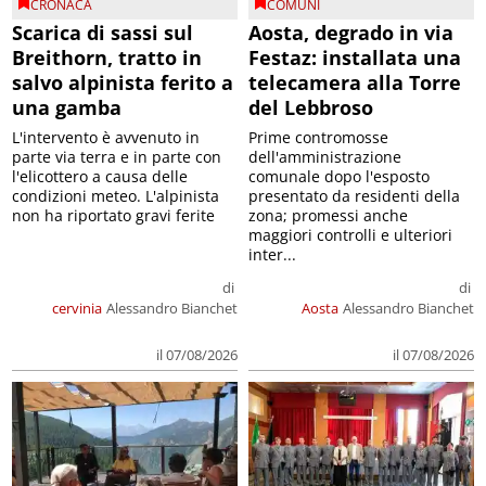
CRONACA
COMUNI
Scarica di sassi sul
Aosta, degrado in via
Breithorn, tratto in
Festaz: installata una
salvo alpinista ferito a
telecamera alla Torre
una gamba
del Lebbroso
L'intervento è avvenuto in
Prime contromosse
parte via terra e in parte con
dell'amministrazione
l'elicottero a causa delle
comunale dopo l'esposto
condizioni meteo. L'alpinista
presentato da residenti della
non ha riportato gravi ferite
zona; promessi anche
maggiori controlli e ulteriori
inter...
di
di
cervinia
Alessandro Bianchet
Aosta
Alessandro Bianchet
il 07/08/2026
il 07/08/2026