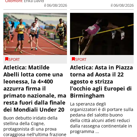
Ollomont
Erika David
il 06/08/2026
il 06/08/2026
SPORT
SPORT
Atletica: Matilde
Atletica: Asta in Piazza
Abelli lotta come una
torna ad Aosta il 22
leonessa, la 4×400
agosto e strizza
azzurra firma il
l’occhio agli Europei di
primato nazionale, ma
Birmingham
resta fuori dalla finale
La speranza degli
dei Mondiali Under 20
organizzatori è di portare sulla
pedana del salotto buono
Buon debutto iridato della
della città alcuni atleti reduci
stellina della Cogne,
dalla rassegna continentale in
protagonista di una prova
programma ...
coraggiosa nell'ultima frazione