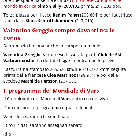
Alle sue spalle ha sempre chiuso
il francese campione del
mondo in carica
Simon Billy
(209,192 prima, 217,338 poi).
Terza piazza per il ceco
Radim Palan
(208,804) e per l’austriaco
l’austriaco
Klaus Schrottshammer
(217,010).
Valentina Greggio sempre davanti tra le
donne
Supremazia italiana anche in campo femminile.
Valentina Greggio
, verbanese tesserata per il
Club de Ski
Valtournenche
, ha dettato legge in entrambe le prove.
L’azzurra ha stampato 205,526 km/h e 210,727 km/h seguita
prima dalla francese
Clea Martinez
(198,971) e poi dalla
svedese
Mathilda Persson
(207,086).
Il programma del Mondiale di Vars
Il Campionato del Mondo di
Vars
entra ora nel vivo.
Domani sono in programma i quarti di finale.
Venerdì ci saranno le semifinali.
I titoli iridati saranno assegnati sabato.
(d.p.)