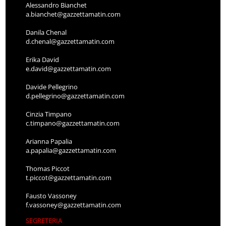
Alessandro Bianchet
a.bianchet@gazzettamatin.com
Danila Chenal
d.chenal@gazzettamatin.com
Erika David
e.david@gazzettamatin.com
Davide Pellegrino
d.pellegrino@gazzettamatin.com
Cinzia Timpano
c.timpano@gazzettamatin.com
Arianna Papalia
a.papalia@gazzettamatin.com
Thomas Piccot
t.piccot@gazzettamatin.com
Fausto Vassoney
f.vassoney@gazzettamatin.com
SEGRETERIA