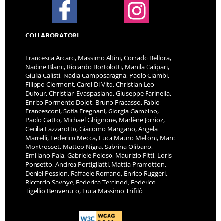
COLLABORATORI
Francesca Arcaro, Massimo Altini, Corrado Bellora,
Nadine Blanc, Riccardo Bortolotti, Manila Calipari,
Giulia Calisti, Nadia Camposaragna, Paolo Ciambi,
Filippo Clermont, Carol Di Vito, Christian Leo
Dufour, Christian Evaspasiano, Giuseppe Farinella,
Enrico Formento Dojot, Bruno Fracasso, Fabio
Francesconi, Sofia Fregnani, Giorgia Gambino,
Paolo Gatto, Michael Ghignone, Marlène Jorrioz,
Cecilia Lazzarotto, Giacomo Mangano, Angela
Marrelli, Federico Mecca, Luca Mauro Melloni, Marc
Montrosset, Matteo Nigra, Sabrina Olibano,
Emiliano Pala, Gabriele Peloso, Maurizio Pitti, Loris
Ponsetto, Andrea Portigliatti, Mattia Pramotton,
Deniel Pession, Raffaele Romano, Enrico Ruggeri,
Riccardo Savoye, Federica Tercinod, Federico
Tigellio Benvenuto, Luca Massimo Trifilò