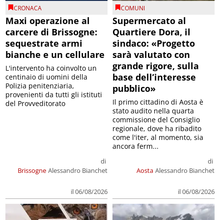
CRONACA
COMUNI
Maxi operazione al
Supermercato al
carcere di Brissogne:
Quartiere Dora, il
sequestrate armi
sindaco: «Progetto
bianche e un cellulare
sarà valutato con
grande rigore, sulla
L'intervento ha coinvolto un
base dell’interesse
centinaio di uomini della
Polizia penitenziaria,
pubblico»
provenienti da tutti gli istituti
Il primo cittadino di Aosta è
del Provveditorato
stato audito nella quarta
commissione del Consiglio
regionale, dove ha ribadito
come l'iter, al momento, sia
ancora ferm...
di
di
Brissogne
Alessandro Bianchet
Aosta
Alessandro Bianchet
il 06/08/2026
il 06/08/2026