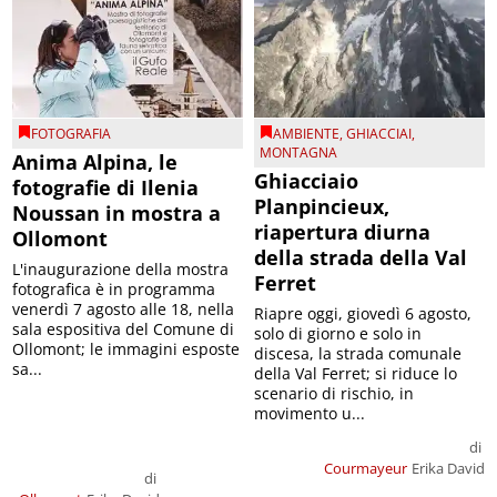
FOTOGRAFIA
AMBIENTE
,
GHIACCIAI
,
MONTAGNA
Anima Alpina, le
Ghiacciaio
fotografie di Ilenia
Planpincieux,
Noussan in mostra a
riapertura diurna
Ollomont
della strada della Val
L'inaugurazione della mostra
Ferret
fotografica è in programma
venerdì 7 agosto alle 18, nella
Riapre oggi, giovedì 6 agosto,
sala espositiva del Comune di
solo di giorno e solo in
Ollomont; le immagini esposte
discesa, la strada comunale
sa...
della Val Ferret; si riduce lo
scenario di rischio, in
movimento u...
di
Courmayeur
Erika David
di