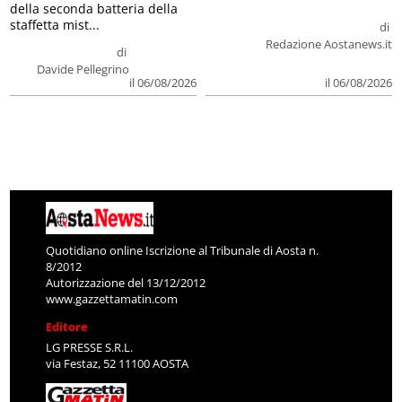
della seconda batteria della
staffetta mist...
di
Redazione Aostanews.it
di
Davide Pellegrino
il 06/08/2026
il 06/08/2026
Quotidiano online Iscrizione al Tribunale di Aosta n.
8/2012
Autorizzazione del 13/12/2012
www.gazzettamatin.com
Editore
LG PRESSE S.R.L.
via Festaz, 52 11100 AOSTA