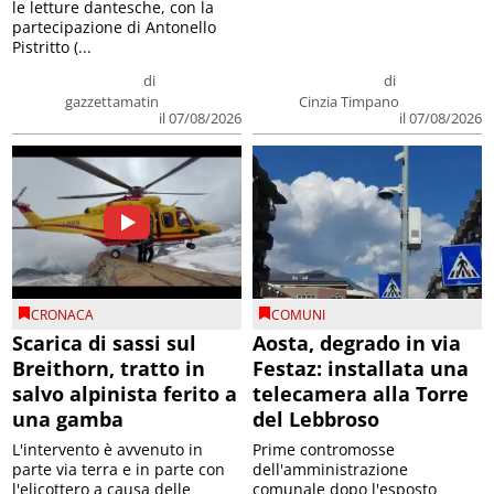
le letture dantesche, con la
partecipazione di Antonello
Pistritto (...
di
di
gazzettamatin
Cinzia Timpano
il 07/08/2026
il 07/08/2026
CRONACA
COMUNI
Scarica di sassi sul
Aosta, degrado in via
Breithorn, tratto in
Festaz: installata una
salvo alpinista ferito a
telecamera alla Torre
una gamba
del Lebbroso
L'intervento è avvenuto in
Prime contromosse
parte via terra e in parte con
dell'amministrazione
l'elicottero a causa delle
comunale dopo l'esposto