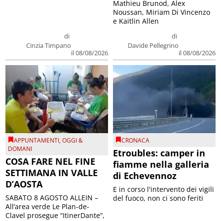
Mathieu Brunod, Alex
Noussan, Miriam Di Vincenzo
e Kaitlin Allen
di
di
Cinzia Timpano
Davide Pellegrino
il 08/08/2026
il 08/08/2026
APPUNTAMENTI
,
OGGI &
CRONACA
DOMANI
Etroubles: camper in
COSA FARE NEL FINE
fiamme nella galleria
SETTIMANA IN VALLE
di Echevennoz
D’AOSTA
E in corso l'intervento dei vigili
SABATO 8 AGOSTO ALLEIN –
del fuoco, non ci sono feriti
All’area verde Le Plan-de-
Clavel prosegue “ItinerDante”,