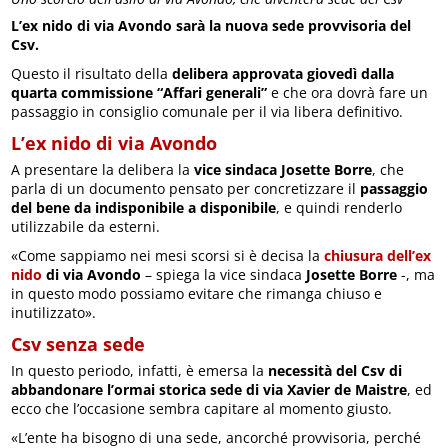
L’ex nido di via Avondo sarà la nuova sede provvisoria del
Csv.
Questo il risultato della
delibera approvata giovedì dalla
quarta commissione “Affari generali”
e che ora dovrà fare un
passaggio in consiglio comunale per il via libera definitivo.
L’ex nido di via Avondo
A presentare la delibera la
vice sindaca Josette Borre
, che
parla di un documento pensato per concretizzare il
passaggio
del bene da indisponibile a disponibile
, e quindi renderlo
utilizzabile da esterni.
«Come sappiamo nei mesi scorsi si è decisa la
chiusura dell’ex
nido
di via Avondo
– spiega la vice sindaca
Josette Borre
-, ma
in questo modo possiamo evitare che rimanga chiuso e
inutilizzato».
Csv senza sede
In questo periodo, infatti, è emersa la
necessità del Csv di
abbandonare l’ormai storica sede di via Xavier de Maistre
, ed
ecco che l’occasione sembra capitare al momento giusto.
«L’ente ha bisogno di una sede, ancorché provvisoria, perché