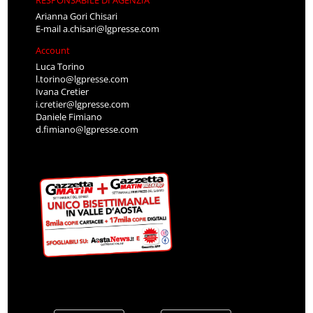
Arianna Gori Chisari
E-mail
a.chisari@lgpresse.com
Account
Luca Torino
l.torino@lgpresse.com
Ivana Cretier
i.cretier@lgpresse.com
Daniele Fimiano
d.fimiano@lgpresse.com