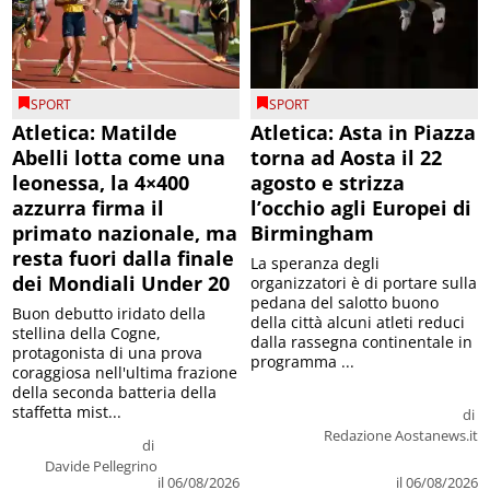
SPORT
SPORT
Atletica: Matilde
Atletica: Asta in Piazza
Abelli lotta come una
torna ad Aosta il 22
leonessa, la 4×400
agosto e strizza
azzurra firma il
l’occhio agli Europei di
primato nazionale, ma
Birmingham
resta fuori dalla finale
La speranza degli
dei Mondiali Under 20
organizzatori è di portare sulla
pedana del salotto buono
Buon debutto iridato della
della città alcuni atleti reduci
stellina della Cogne,
dalla rassegna continentale in
protagonista di una prova
programma ...
coraggiosa nell'ultima frazione
della seconda batteria della
staffetta mist...
di
Redazione Aostanews.it
di
Davide Pellegrino
il 06/08/2026
il 06/08/2026