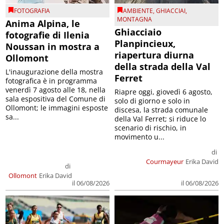
FOTOGRAFIA
AMBIENTE
,
GHIACCIAI
,
MONTAGNA
Anima Alpina, le
Ghiacciaio
fotografie di Ilenia
Planpincieux,
Noussan in mostra a
riapertura diurna
Ollomont
della strada della Val
L'inaugurazione della mostra
Ferret
fotografica è in programma
venerdì 7 agosto alle 18, nella
Riapre oggi, giovedì 6 agosto,
sala espositiva del Comune di
solo di giorno e solo in
Ollomont; le immagini esposte
discesa, la strada comunale
sa...
della Val Ferret; si riduce lo
scenario di rischio, in
movimento u...
di
Courmayeur
Erika David
di
Ollomont
Erika David
il 06/08/2026
il 06/08/2026