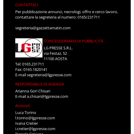
CONTATTACI
Per pubblicazione annunci, necrologi, offro e cerco lavoro,
contattare la segreteria al numero: 0165/231711
segreteria@gazzettamatin.com
CONCESSIONARIA DI PUBBLICITÀ
LG PRESSE S.R.L.
via Festaz, 52
11100 AOSTA
Tel: 0165.231711
Fax: 0165.1820141
E-mail
segreteria@lgpresse.com
RESPONSABILE DI AGENZIA
Arianna Gori Chisari
E-mail
a.chisari@lgpresse.com
Account
Luca Torino
l.torino@lgpresse.com
Ivana Cretier
i.cretier@lgpresse.com