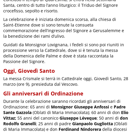
Santa, centro di tutto l’anno liturgico: il Triduo del Signore
crocefisso, sepolto e risorto.
La celebrazione è iniziata domenica scorsa, alla chiesa di
Saint-Etienne dove si sono tenute la consueta
commemorazione dell’ingresso del Signore a Gerusalemme e
la benedizione dei rami d’ulivo.
Guidati da Monsignor Lovignana, i fedeli si sono poi riuniti in
processione verso la Cattedrale, dove si è tenuta la messa
della Domenica delle Palme e dove è stata raccontata la
Passione del Signore.
Oggi, Giovedì Santo
La messa Crismale si terrà in Cattedrale oggi, Giovedì Santo, 28
marzo (ore 9), presieduta dal Vescovo.
Gli anniversari di Ordinazione
Durante la celebrazione saranno ricordati gli anniversari di
Ordinazione: 65 anni di
Monsignor Giuseppe Anfossi
e
Padre
Sante Gazzola
(Oblati di Maria Immacolata); 60 anni di don
Elio
Vittaz;
55 anni del canonico
Giuseppe Léveque
; 50 anni di
don
Rodolfo Granelli
; 25 anni di padre
Gianpaolo Gugliotta
(Oblati
di Maria Immacolata) e don
Ferdinand Nindorera
della diocesi