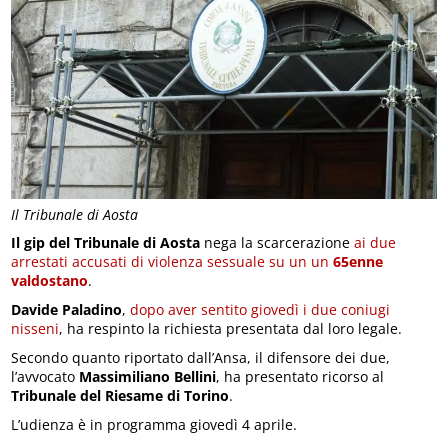
Il Tribunale di Aosta
Il gip del Tribunale di Aosta
nega la scarcerazione
ai due
arrestati accusati di violenza sessuale su un un
65enne
valdostano
.
Davide Paladino
,
dopo aver sentito giovedì i due coniugi
nisseni
, ha respinto la richiesta presentata dal loro legale.
Secondo quanto riportato dall’Ansa, il difensore dei due,
l’avvocato
Massimiliano Bellini
, ha presentato ricorso al
Tribunale del Riesame di Torino
.
L’udienza è in programma giovedì 4 aprile.