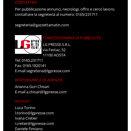
CONTATTACI
Per pubblicazione annunci, necrologi, offro e cerco lavoro,
contattare la segreteria al numero: 0165/231711
segreteria@gazzettamatin.com
CONCESSIONARIA DI PUBBLICITÀ
LG PRESSE S.R.L.
via Festaz, 52
11100 AOSTA
Tel: 0165.231711
Fax: 0165.1820141
E-mail
segreteria@lgpresse.com
RESPONSABILE DI AGENZIA
Arianna Gori Chisari
E-mail
a.chisari@lgpresse.com
Account
Luca Torino
l.torino@lgpresse.com
Ivana Cretier
i.cretier@lgpresse.com
Daniele Fimiano