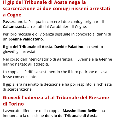
Il gip del Tribunale di Aosta nega la
scarcerazione ai due coniugi nisseni arrestati
a Cogne
Passeranno la Pasqua in carcere i due coniugi originari di
Caltanissetta
arrestati dai Carabinieri di Cogne.
Per loro l’accusa è di violenza sessuale in concorso ai danni di
un
65enne valdostano
.
Il gip del Tribunale di Aosta,
Davide Paladino
, ha sentito
giovedì gli arrestati.
Nel corso dell’interrogatorio di garanzia, il 57enne e la 64enne
hanno negato gli addebiti.
La coppia si è difesa sostenendo che il loro padrone di casa
fosse consenziente.
Il gip si era riservato la decisione e ha poi respinto la richiesta
di scarcerazione.
Giovedì l’udienza al al Tribunale del Riesame
di Torino
L’avvocato difensore della coppia,
Massimiliano Bellini
, ha
impugnato la decisione
del gip del Tribunale di Aosta
.