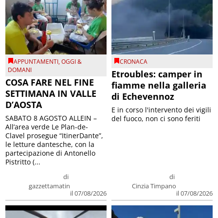
APPUNTAMENTI
,
OGGI &
CRONACA
DOMANI
Etroubles: camper in
COSA FARE NEL FINE
fiamme nella galleria
SETTIMANA IN VALLE
di Echevennoz
D’AOSTA
E in corso l'intervento dei vigili
SABATO 8 AGOSTO ALLEIN –
del fuoco, non ci sono feriti
All’area verde Le Plan-de-
Clavel prosegue “ItinerDante”,
le letture dantesche, con la
partecipazione di Antonello
Pistritto (...
di
di
gazzettamatin
Cinzia Timpano
il 07/08/2026
il 07/08/2026