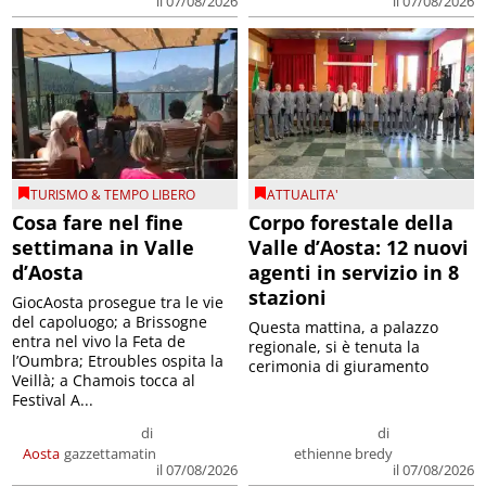
il 07/08/2026
il 07/08/2026
TURISMO & TEMPO LIBERO
ATTUALITA'
Cosa fare nel fine
Corpo forestale della
settimana in Valle
Valle d’Aosta: 12 nuovi
d’Aosta
agenti in servizio in 8
stazioni
GiocAosta prosegue tra le vie
del capoluogo; a Brissogne
Questa mattina, a palazzo
entra nel vivo la Feta de
regionale, si è tenuta la
l’Oumbra; Etroubles ospita la
cerimonia di giuramento
Veillà; a Chamois tocca al
Festival A...
di
di
Aosta
gazzettamatin
ethienne bredy
il 07/08/2026
il 07/08/2026