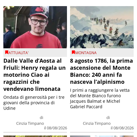
ATTUALITA'
MONTAGNA
Dalle Valle d’Aosta al
8 agosto 1786, la prima
Friuli: Henry regala un
ascensione del Monte
motorino Ciao ai
Bianco: 240 anni fa
ragazzini che
nasceva l’alpinismo
vendevano limonata
I primi a raggiungere la vetta
del Monte Bianco furono
Ondata di generosità per i tre
Jacques Balmat e Michel
giovani della provincia di
Gabriel Paccard
Udine
di
di
Cinzia Timpano
Cinzia Timpano
il 08/08/2026
il 08/08/2026