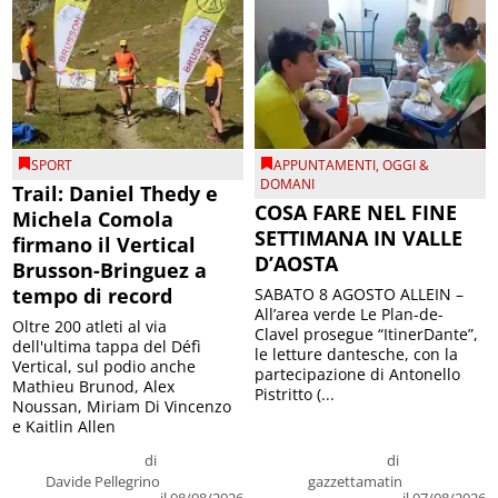
SPORT
APPUNTAMENTI
,
OGGI &
DOMANI
Trail: Daniel Thedy e
COSA FARE NEL FINE
Michela Comola
SETTIMANA IN VALLE
firmano il Vertical
D’AOSTA
Brusson-Bringuez a
tempo di record
SABATO 8 AGOSTO ALLEIN –
All’area verde Le Plan-de-
Oltre 200 atleti al via
Clavel prosegue “ItinerDante”,
dell'ultima tappa del Défì
le letture dantesche, con la
Vertical, sul podio anche
partecipazione di Antonello
Mathieu Brunod, Alex
Pistritto (...
Noussan, Miriam Di Vincenzo
e Kaitlin Allen
di
di
Davide Pellegrino
gazzettamatin
il 08/08/2026
il 07/08/2026