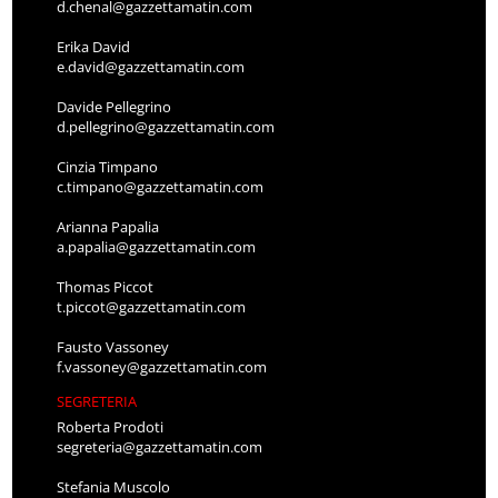
d.chenal@gazzettamatin.com
Erika David
e.david@gazzettamatin.com
Davide Pellegrino
d.pellegrino@gazzettamatin.com
Cinzia Timpano
c.timpano@gazzettamatin.com
Arianna Papalia
a.papalia@gazzettamatin.com
Thomas Piccot
t.piccot@gazzettamatin.com
Fausto Vassoney
f.vassoney@gazzettamatin.com
SEGRETERIA
Roberta Prodoti
segreteria@gazzettamatin.com
Stefania Muscolo