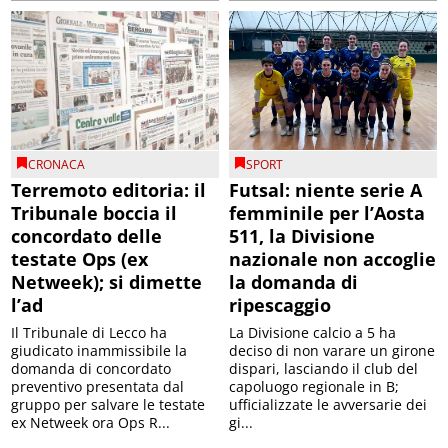
CRONACA
SPORT
Terremoto editoria: il
Futsal: niente serie A
Tribunale boccia il
femminile per l’Aosta
concordato delle
511, la Divisione
testate Ops (ex
nazionale non accoglie
Netweek); si dimette
la domanda di
l’ad
ripescaggio
Il Tribunale di Lecco ha
La Divisione calcio a 5 ha
giudicato inammissibile la
deciso di non varare un girone
domanda di concordato
dispari, lasciando il club del
preventivo presentata dal
capoluogo regionale in B;
gruppo per salvare le testate
ufficializzate le avversarie dei
ex Netweek ora Ops R...
gi...