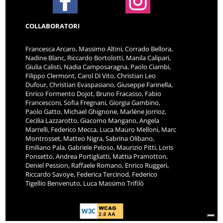
COLLABORATORI
Francesca Arcaro, Massimo Altini, Corrado Bellora,
Nadine Blanc, Riccardo Bortolotti, Manila Calipari,
Giulia Calisti, Nadia Camposaragna, Paolo Ciambi,
Filippo Clermont, Carol Di Vito, Christian Leo
Dufour, Christian Evaspasiano, Giuseppe Farinella,
Enrico Formento Dojot, Bruno Fracasso, Fabio
Francesconi, Sofia Fregnani, Giorgia Gambino,
Paolo Gatto, Michael Ghignone, Marlène Jorrioz,
Cecilia Lazzarotto, Giacomo Mangano, Angela
Marrelli, Federico Mecca, Luca Mauro Melloni, Marc
Montrosset, Matteo Nigra, Sabrina Olibano,
Emiliano Pala, Gabriele Peloso, Maurizio Pitti, Loris
Ponsetto, Andrea Portigliatti, Mattia Pramotton,
Deniel Pession, Raffaele Romano, Enrico Ruggeri,
Riccardo Savoye, Federica Tercinod, Federico
Tigellio Benvenuto, Luca Massimo Trifilò