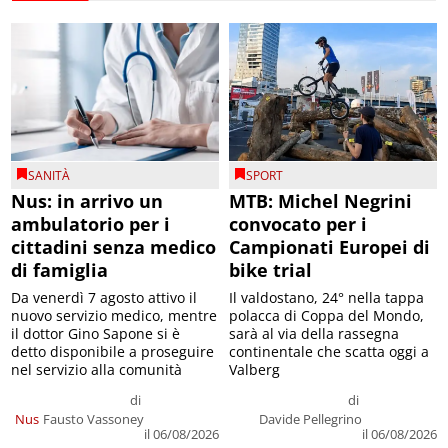
SANITÀ
SPORT
Nus: in arrivo un
MTB: Michel Negrini
ambulatorio per i
convocato per i
cittadini senza medico
Campionati Europei di
di famiglia
bike trial
Da venerdì 7 agosto attivo il
Il valdostano, 24° nella tappa
nuovo servizio medico, mentre
polacca di Coppa del Mondo,
il dottor Gino Sapone si è
sarà al via della rassegna
detto disponibile a proseguire
continentale che scatta oggi a
nel servizio alla comunità
Valberg
di
di
Nus
Fausto Vassoney
Davide Pellegrino
il 06/08/2026
il 06/08/2026