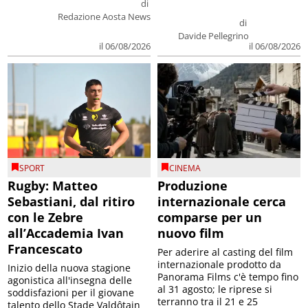
di
Redazione Aosta News
di
Davide Pellegrino
il 06/08/2026
il 06/08/2026
SPORT
CINEMA
Rugby: Matteo
Produzione
Sebastiani, dal ritiro
internazionale cerca
con le Zebre
comparse per un
all’Accademia Ivan
nuovo film
Francescato
Per aderire al casting del film
internazionale prodotto da
Inizio della nuova stagione
Panorama Films c'è tempo fino
agonistica all'insegna delle
al 31 agosto; le riprese si
soddisfazioni per il giovane
terranno tra il 21 e 25
talento dello Stade Valdôtain