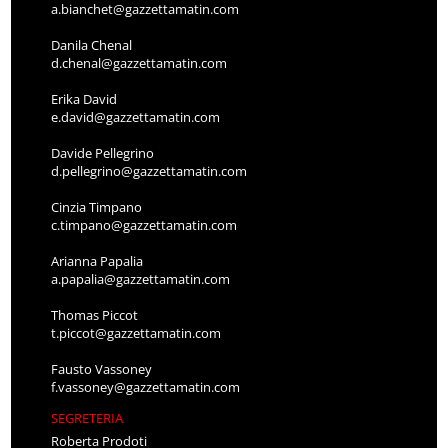
a.bianchet@gazzettamatin.com
Danila Chenal
d.chenal@gazzettamatin.com
Erika David
e.david@gazzettamatin.com
Davide Pellegrino
d.pellegrino@gazzettamatin.com
Cinzia Timpano
c.timpano@gazzettamatin.com
Arianna Papalia
a.papalia@gazzettamatin.com
Thomas Piccot
t.piccot@gazzettamatin.com
Fausto Vassoney
f.vassoney@gazzettamatin.com
SEGRETERIA
Roberta Prodoti