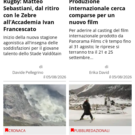
Rugby: Matteo
Produzione
Sebastiani, dal ritiro
internazionale cerca
con le Zebre
comparse per un
all’Accademia Ivan
nuovo film
Francescato
Per aderire al casting del film
internazionale prodotto da
Inizio della nuova stagione
Panorama Films c'è tempo fino
agonistica all'insegna delle
al 31 agosto; le riprese si
soddisfazioni per il giovane
terranno tra il 21 e 25
talento dello Stade Valdôtain
settembre...
di
di
Davide Pellegrino
Erika David
il 05/08/2026
il 05/08/2026
CRONACA
PUBBLIREDAZIONALI