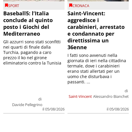
SPORT
CRONACA
Baseball5: l’Italia
Saint-Vincent:
conclude al quinto
aggredisce i
posto i Giochi del
carabinieri, arrestato
Mediterraneo
e condannato per
direttissima un
Gli azzurri sono stati sconfitti
36enne
nei quarti di finale dalla
Turchia, pagando a caro
I fatti sono avvenuti nella
prezzo il ko nel girone
giornata di ieri nella cittadina
eliminatorio contro la Tunisia
termale, dove i carabinieri
erano stati allertati per un
uomo che disturbava i
passanti. ...
di
Saint-Vincent
Alessandro Bianchet
di
Davide Pellegrino
il 05/08/2026
il 05/08/2026