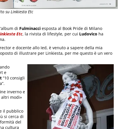
to su Linkiesta Etc
 l’album di
Fulminacci
esposta al Book Pride di Milano
inkiesta Etc
, la rivista di lifestyle, per cui
Ludovico
ha
ma.
director e docente allo Ied, è venuto a sapere della mia
oposto di illustrare per Linkiesta, per me questo è un vero
nando
rt e
t
“10 consigli
a”.
ine inverno e
 altri modi»
e il pubblico
ù si cerca di
formità del
una cultura