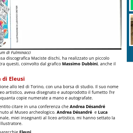
bum di Fulminacci
sa discografica Maciste dischi, ha realizzato un piccolo
 tra questi, coinvolto dal grafico
Massimo Dubbini
, anche il
 di Eleusi
zione allo Ied di Torino, con una borsa di studio. Il suo nome
iceo artistico, aveva disegnato e autoprodotto il fumetto
Tre
inquanta copie numerate a mano e autografate.
sentito citare in una conferenza che
Andrea Désandré
 tenuto al Museo archeologico.
Andrea Désandré
e
Luca
ale, miei insegnanti al liceo artistico, mi hanno settato la
llustratore.
 parecchie
Eleusi
.