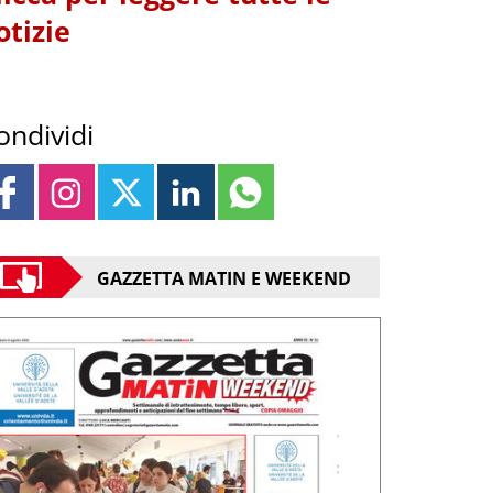
otizie
ondividi
GAZZETTA MATIN E WEEKEND