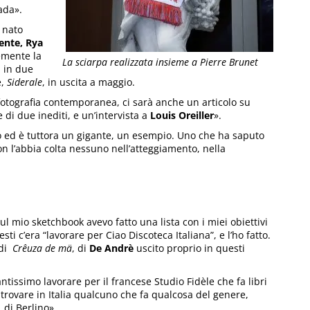
ada».
o nato
ente, Rya
emente la
La sciarpa realizzata insieme a Pierre Brunet
h in due
e,
Siderale
, in uscita a maggio.
 fotografia contemporanea, ci sarà anche un articolo su
 di due inediti, e un’intervista a
Louis Oreiller
».
to ed è tuttora un gigante, un esempio. Uno che ha saputo
n l’abbia colta nessuno nell’atteggiamento, nella
sul mio sketchbook avevo fatto una lista con i miei obiettivi
esti c’era “lavorare per Ciao Discoteca Italiana”, e l’ho fatto.
 di
Crêuza de mä
, di
De Andrè
uscito proprio in questi
tissimo lavorare per il francese Studio Fidèle che fa libri
o trovare in Italia qualcuno che fa qualcosa del genere,
di Berlino».