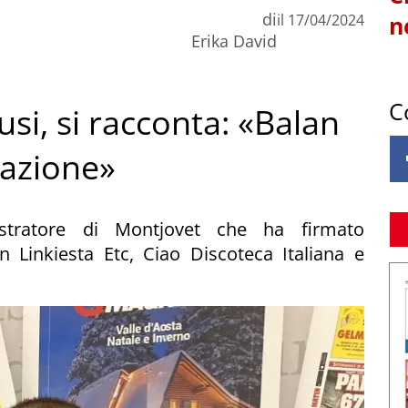
di
il
17/04/2024
n
Erika David
C
usi, si racconta: «Balan
razione»
ustratore di Montjovet che ha firmato
on Linkiesta Etc, Ciao Discoteca Italiana e