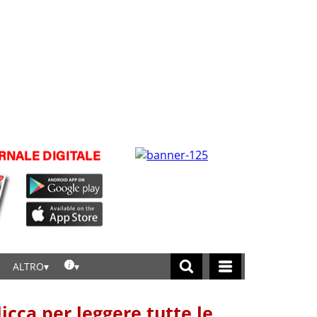
ALTRO
licca per leggere tutte le