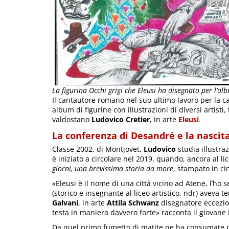
La figurina Occhi grigi che Eleusi ha disegnato per l’al
Il cantautore romano nel suo ultimo lavoro per la ca
album di figurine con illustrazioni di diversi artisti,
valdostano
Ludovico Cretier
, in arte
Eleusi
.
La conferenza di Desandré e la nascita
Classe 2002, di Montjovet,
Ludovico
studia illustra
è iniziato a circolare nel 2019, quando, ancora al l
giorni, una brevissima storia da more
, stampato in c
«Eleusi è il nome di una città vicino ad Atene, l’ho 
(storico e insegnante al liceo artistico, ndr) aveva
Galvani
, in arte
Attila Schwanz
disegnatore eccezion
testa in maniera davvero forte» racconta il giovane i
Da quel primo fumetto di matite ne ha consumate