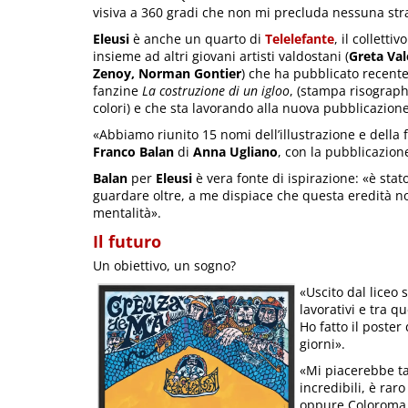
visiva a 360 gradi che non mi precluda nessuna str
Eleusi
è anche un quarto di
Telelefante
, il collettiv
insieme ad altri giovani artisti valdostani (
Greta Val
Zenoy, Norman Gontier
) che ha pubblicato recent
fanzine
La costruzione di un igloo
, (stampa risograp
colori) e che sta lavorando alla nuova pubblicazion
«Abbiamo riunito 15 nomi dell’illustrazione e della
Franco Balan
di
Anna Ugliano
, con la pubblicazione
Balan
per
Eleusi
è vera fonte di ispirazione: «è sta
guardare oltre, a me dispiace che questa eredità no
mentalità».
Il futuro
Un obiettivo, un sogno?
«Uscito dal liceo 
lavorativi e tra qu
Ho fatto il poster
giorni».
«Mi piacerebbe tan
incredibili, è rar
oppure Coloroma, 