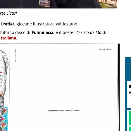
rte Eleusi
Cretier
, giovane illustratore valdostano.
ll’ultimo disco di
Fulminacci
, e il poster
Crêuza de Mä
di
Italiana.
M
P