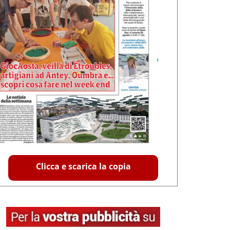
Clicca e scarica la copia