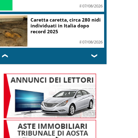
il 07/08/2026
Mondiali Wakeboard: primo
oro è azzurro, Noa Gualtieri
campione Under 14
il 07/08/2026
❮
❯