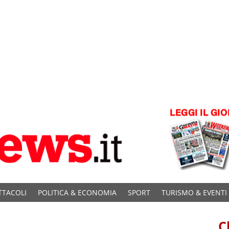
TTACOLI
POLITICA & ECONOMIA
SPORT
TURISMO & EVENTI
C