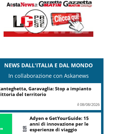
NEWS DALL'ITALIA E DAL MONDO
In collaborazione con Askanews
Turismo, Osservatorio
Telepass: +20% di interesse
per i viaggi in auto
il 07/08/2026
ic, Liguria: 5,8 mln da piano Grandi
rogetti Beni Culturali