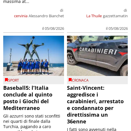
massima at...
di
di
cervinia
Alessandro Bianchet
La Thuile
gazzettamatin
il 05/08/2026
il 05/08/2026
SPORT
CRONACA
Baseball5: l’Italia
Saint-Vincent:
conclude al quinto
aggredisce i
posto i Giochi del
carabinieri, arrestato
Mediterraneo
e condannato per
direttissima un
Gli azzurri sono stati sconfitti
36enne
nei quarti di finale dalla
Turchia, pagando a caro
I fatti sono avvenuti nella