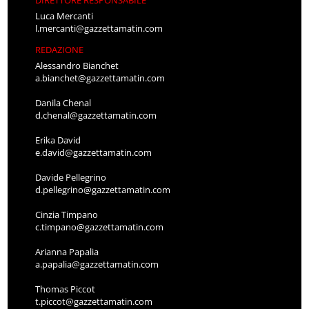
DIRETTORE RESPONSABILE
Luca Mercanti
l.mercanti@gazzettamatin.com
REDAZIONE
Alessandro Bianchet
a.bianchet@gazzettamatin.com
Danila Chenal
d.chenal@gazzettamatin.com
Erika David
e.david@gazzettamatin.com
Davide Pellegrino
d.pellegrino@gazzettamatin.com
Cinzia Timpano
c.timpano@gazzettamatin.com
Arianna Papalia
a.papalia@gazzettamatin.com
Thomas Piccot
t.piccot@gazzettamatin.com