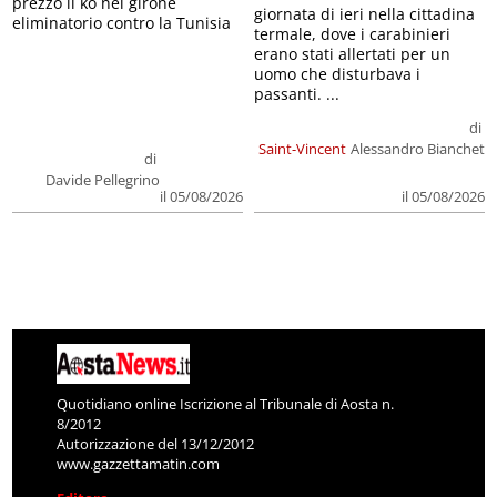
prezzo il ko nel girone
giornata di ieri nella cittadina
eliminatorio contro la Tunisia
termale, dove i carabinieri
erano stati allertati per un
uomo che disturbava i
passanti. ...
di
Saint-Vincent
Alessandro Bianchet
di
Davide Pellegrino
il 05/08/2026
il 05/08/2026
Quotidiano online Iscrizione al Tribunale di Aosta n.
8/2012
Autorizzazione del 13/12/2012
www.gazzettamatin.com