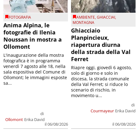
FOTOGRAFIA
AMBIENTE
,
GHIACCIAI
,
MONTAGNA
Anima Alpina, le
Ghiacciaio
fotografie di Ilenia
Planpincieux,
Noussan in mostra a
riapertura diurna
Ollomont
della strada della Val
L'inaugurazione della mostra
Ferret
fotografica è in programma
venerdì 7 agosto alle 18, nella
Riapre oggi, giovedì 6 agosto,
sala espositiva del Comune di
solo di giorno e solo in
Ollomont; le immagini esposte
discesa, la strada comunale
sa...
della Val Ferret; si riduce lo
scenario di rischio, in
movimento u...
di
Courmayeur
Erika David
di
Ollomont
Erika David
il 06/08/2026
il 06/08/2026