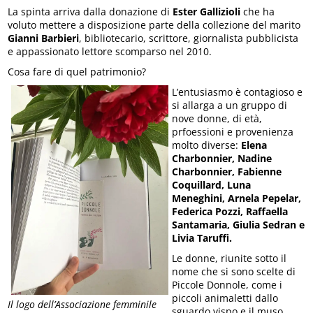
La spinta arriva dalla donazione di
Ester Gallizioli
che ha
voluto mettere a disposizione parte della collezione del marito
Gianni Barbieri
, bibliotecario, scrittore, giornalista pubblicista
e appassionato lettore scomparso nel 2010.
Cosa fare di quel patrimonio?
L’entusiasmo è contagioso e
si allarga a un gruppo di
nove donne, di età,
prfoessioni e provenienza
molto diverse:
Elena
Charbonnier, Nadine
Charbonnier, Fabienne
Coquillard, Luna
Meneghini, Arnela Pepelar,
Federica Pozzi, Raffaella
Santamaria, Giulia Sedran e
Livia Taruffi.
Le donne, riunite sotto il
nome che si sono scelte di
Piccole Donnole, come i
piccoli animaletti dallo
Il logo dell’Associazione femminile
sguardo vispo e il muso