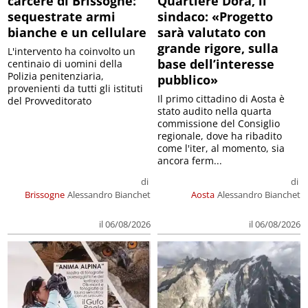
carcere di Brissogne:
Quartiere Dora, il
sequestrate armi
sindaco: «Progetto
bianche e un cellulare
sarà valutato con
grande rigore, sulla
L'intervento ha coinvolto un
base dell’interesse
centinaio di uomini della
Polizia penitenziaria,
pubblico»
provenienti da tutti gli istituti
Il primo cittadino di Aosta è
del Provveditorato
stato audito nella quarta
commissione del Consiglio
regionale, dove ha ribadito
come l'iter, al momento, sia
ancora ferm...
di
di
Brissogne
Alessandro Bianchet
Aosta
Alessandro Bianchet
il 06/08/2026
il 06/08/2026