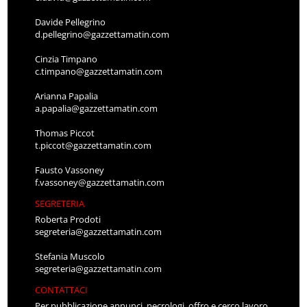
Davide Pellegrino
d.pellegrino@gazzettamatin.com
Cinzia Timpano
c.timpano@gazzettamatin.com
Arianna Papalia
a.papalia@gazzettamatin.com
Thomas Piccot
t.piccot@gazzettamatin.com
Fausto Vassoney
f.vassoney@gazzettamatin.com
SEGRETERIA
Roberta Prodoti
segreteria@gazzettamatin.com
Stefania Muscolo
segreteria@gazzettamatin.com
CONTATTACI
Per pubblicazione annunci, necrologi, offro e cerco lavoro,