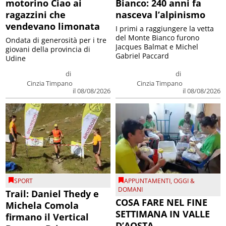
motorino Ciao ai
Bianco: 240 anni fa
ragazzini che
nasceva l’alpinismo
vendevano limonata
I primi a raggiungere la vetta
del Monte Bianco furono
Ondata di generosità per i tre
Jacques Balmat e Michel
giovani della provincia di
Gabriel Paccard
Udine
di
di
Cinzia Timpano
Cinzia Timpano
il 08/08/2026
il 08/08/2026
SPORT
APPUNTAMENTI
,
OGGI &
DOMANI
Trail: Daniel Thedy e
COSA FARE NEL FINE
Michela Comola
SETTIMANA IN VALLE
firmano il Vertical
D’AOSTA