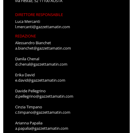
via Festaz, 52 11100 AOSTA
DIRETTORE RESPONSABILE
Luca Mercanti
l.mercanti@gazzettamatin.com
REDAZIONE
Alessandro Bianchet
a.bianchet@gazzettamatin.com
Danila Chenal
d.chenal@gazzettamatin.com
Erika David
e.david@gazzettamatin.com
Davide Pellegrino
d.pellegrino@gazzettamatin.com
Cinzia Timpano
c.timpano@gazzettamatin.com
Arianna Papalia
a.papalia@gazzettamatin.com