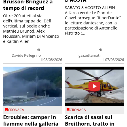
Brusson-Bringuez a
tempo di record
SABATO 8 AGOSTO ALLEIN –
All’area verde Le Plan-de-
Oltre 200 atleti al via
Clavel prosegue “ItinerDante”,
dell'ultima tappa del Défì
le letture dantesche, con la
Vertical, sul podio anche
partecipazione di Antonello
Mathieu Brunod, Alex
Pistritto (...
Noussan, Miriam Di Vincenzo
e Kaitlin Allen
di
di
Davide Pellegrino
gazzettamatin
il 08/08/2026
il 07/08/2026
CRONACA
CRONACA
Etroubles: camper in
Scarica di sassi sul
fiamme nella galleria
Breithorn, tratto in