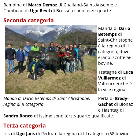
Bambina di
Marco Demoz
di Challand-Saint-Anselme e
Flambeau di
Ugo Revil
di Brusson sono terze-quarte.
Seconda categoria
Manda di
Dario
Betemps
di
Saint-Christophe
è la regina di II
categoria, dove
erano iscritte 56
bovine.
Tzatagne di
Luca
Vuillermoz
di
Valtournenche è
la vice regina.
Perla di
Bredy-
Manda di Dario Betemps di Saint-Christophe,
Gachet
di Bionaz
regina di II categoria
e Hashtag di
Sandro Ronco
di Issime sono terze-quarte qualificate.
Terza categoria
Iris di
Ugo Jans
di Perloz è la regina di III categoria (68 bovine