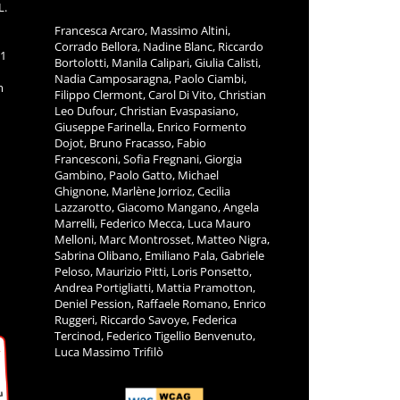
L.
Francesca Arcaro, Massimo Altini,
Corrado Bellora, Nadine Blanc, Riccardo
11
Bortolotti, Manila Calipari, Giulia Calisti,
Nadia Camposaragna, Paolo Ciambi,
m
Filippo Clermont, Carol Di Vito, Christian
Leo Dufour, Christian Evaspasiano,
Giuseppe Farinella, Enrico Formento
Dojot, Bruno Fracasso, Fabio
Francesconi, Sofia Fregnani, Giorgia
Gambino, Paolo Gatto, Michael
Ghignone, Marlène Jorrioz, Cecilia
Lazzarotto, Giacomo Mangano, Angela
Marrelli, Federico Mecca, Luca Mauro
Melloni, Marc Montrosset, Matteo Nigra,
Sabrina Olibano, Emiliano Pala, Gabriele
Peloso, Maurizio Pitti, Loris Ponsetto,
Andrea Portigliatti, Mattia Pramotton,
Deniel Pession, Raffaele Romano, Enrico
Ruggeri, Riccardo Savoye, Federica
Tercinod, Federico Tigellio Benvenuto,
Luca Massimo Trifilò