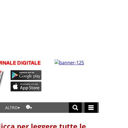
ALTRO
licca per leggere tutte le