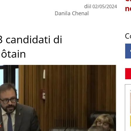
di
il
02/05/2024
n
Danila Chenal
C
 candidati di
ôtain