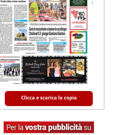
Clicca e scarica la copia