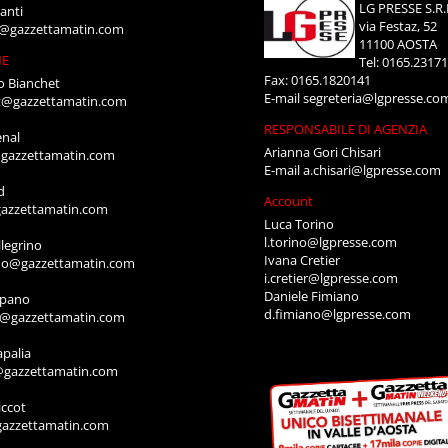
LG PRESSE S.R.
anti
via Festaz, 52
i@gazzettamatin.com
11100 AOSTA
NE
Tel: 0165.2317
Fax: 0165.1820141
o Bianchet
E-mail
segreteria@lgpresse.co
t@gazzettamatin.com
RESPONSABILE DI AGENZIA
enal
Arianna Gori Chisari
gazzettamatin.com
E-mail
a.chisari@lgpresse.com
d
Account
azzettamatin.com
Luca Torino
l.torino@lgpresse.com
legrino
Ivana Cretier
ino@gazzettamatin.com
i.cretier@lgpresse.com
Daniele Fimiano
mpano
d.fimiano@lgpresse.com
o@gazzettamatin.com
apalia
@gazzettamatin.com
ccot
gazzettamatin.com