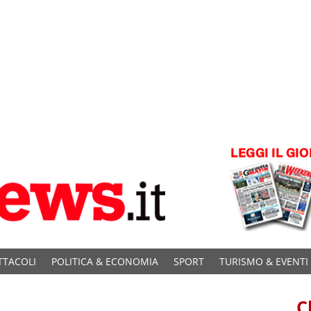
TTACOLI
POLITICA & ECONOMIA
SPORT
TURISMO & EVENTI
C