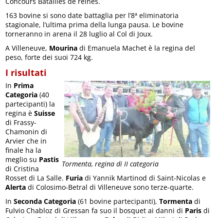
Concours Batailles de reines.
163 bovine si sono date battaglia per l’8ª eliminatoria
stagionale, l’ultima prima della lunga pausa. Le bovine
torneranno in arena il 28 luglio al Col di Joux.
A Villeneuve,
Mourina
di Emanuela Machet è la regina del
peso, forte dei suoi 724 kg.
I risultati
In
Prima
Categoria
(40
partecipanti) la
regina è
Suisse
di Frassy-
Chamonin di
Arvier che in
finale ha la
meglio su
Pastis
Tormenta, regina di II categoria
di Cristina
Rosset di La Salle.
Furia
di Yannik Martinod di Saint-Nicolas e
Alerta
di Colosimo-Betral di Villeneuve sono terze-quarte.
In
Seconda Categoria
(61 bovine partecipanti),
Tormenta
di
Fulvio Chabloz di Gressan fa suo il bosquet ai danni di
Paris
di