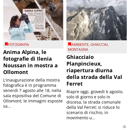
FOTOGRAFIA
AMBIENTE
,
GHIACCIAI
,
MONTAGNA
Anima Alpina, le
Ghiacciaio
fotografie di Ilenia
Planpincieux,
Noussan in mostra a
riapertura diurna
Ollomont
della strada della Val
L'inaugurazione della mostra
Ferret
fotografica è in programma
venerdì 7 agosto alle 18, nella
Riapre oggi, giovedì 6 agosto,
sala espositiva del Comune di
solo di giorno e solo in
Ollomont; le immagini esposte
discesa, la strada comunale
sa...
della Val Ferret; si riduce lo
scenario di rischio, in
movimento u...
di