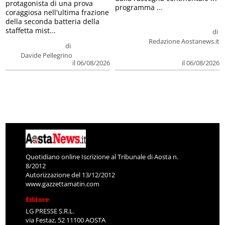
protagonista di una prova
programma ...
coraggiosa nell'ultima frazione
della seconda batteria della
staffetta mist...
di
Redazione Aostanews.it
di
Davide Pellegrino
il 06/08/2026
il 06/08/2026
Quotidiano online Iscrizione al Tribunale di Aosta n.
8/2012
Autorizzazione del 13/12/2012
www.gazzettamatin.com
Editore
LG PRESSE S.R.L.
via Festaz, 52 11100 AOSTA