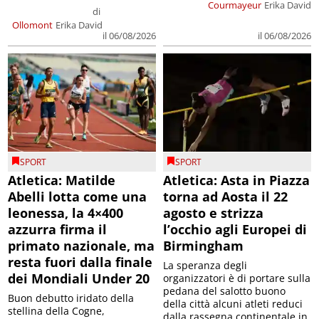
Courmayeur
Erika David
di
Ollomont
Erika David
il 06/08/2026
il 06/08/2026
SPORT
SPORT
Atletica: Matilde
Atletica: Asta in Piazza
Abelli lotta come una
torna ad Aosta il 22
leonessa, la 4×400
agosto e strizza
azzurra firma il
l’occhio agli Europei di
primato nazionale, ma
Birmingham
resta fuori dalla finale
La speranza degli
dei Mondiali Under 20
organizzatori è di portare sulla
pedana del salotto buono
Buon debutto iridato della
della città alcuni atleti reduci
stellina della Cogne,
dalla rassegna continentale in