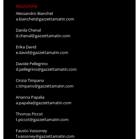
REDAZIONE
Alessandro Bianchet
a.bianchet@gazzettamatin.com
Danila Chenal
d.chenal@gazzettamatin.com
Erika David
e.david@gazzettamatin.com
Davide Pellegrino
d.pellegrino@gazzettamatin.com
Cinzia Timpano
c.timpano@gazzettamatin.com
Arianna Papalia
a.papalia@gazzettamatin.com
Thomas Piccot
t.piccot@gazzettamatin.com
Fausto Vassoney
f.vassoney@gazzettamatin.com