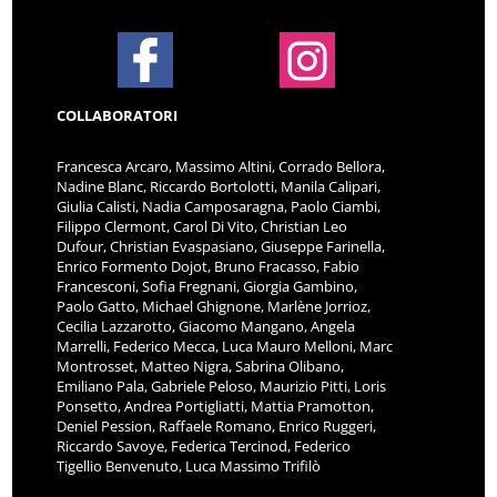
COLLABORATORI
Francesca Arcaro, Massimo Altini, Corrado Bellora,
Nadine Blanc, Riccardo Bortolotti, Manila Calipari,
Giulia Calisti, Nadia Camposaragna, Paolo Ciambi,
Filippo Clermont, Carol Di Vito, Christian Leo
Dufour, Christian Evaspasiano, Giuseppe Farinella,
Enrico Formento Dojot, Bruno Fracasso, Fabio
Francesconi, Sofia Fregnani, Giorgia Gambino,
Paolo Gatto, Michael Ghignone, Marlène Jorrioz,
Cecilia Lazzarotto, Giacomo Mangano, Angela
Marrelli, Federico Mecca, Luca Mauro Melloni, Marc
Montrosset, Matteo Nigra, Sabrina Olibano,
Emiliano Pala, Gabriele Peloso, Maurizio Pitti, Loris
Ponsetto, Andrea Portigliatti, Mattia Pramotton,
Deniel Pession, Raffaele Romano, Enrico Ruggeri,
Riccardo Savoye, Federica Tercinod, Federico
Tigellio Benvenuto, Luca Massimo Trifilò