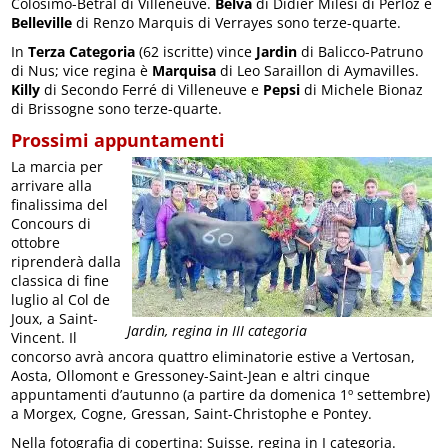
Colosimo-Betral di Villeneuve.
Belva
di Didier Milesi di Perloz e
Belleville
di Renzo Marquis di Verrayes sono terze-quarte.
In
Terza Categoria
(62 iscritte) vince
Jardin
di Balicco-Patruno
di Nus; vice regina è
Marquisa
di Leo Saraillon di Aymavilles.
Killy
di Secondo Ferré di Villeneuve e
Pepsi
di Michele Bionaz
di Brissogne sono terze-quarte.
Prossimi appuntamenti
La marcia per
arrivare alla
finalissima del
Concours di
ottobre
riprenderà dalla
classica di fine
luglio al Col de
Joux, a Saint-
Jardin, regina in III categoria
Vincent. Il
concorso avrà ancora quattro eliminatorie estive a Vertosan,
Aosta, Ollomont e Gressoney-Saint-Jean e altri cinque
appuntamenti d’autunno (a partire da domenica 1º settembre)
a Morgex, Cogne, Gressan, Saint-Christophe e Pontey.
Nella fotografia di copertina: Suisse, regina in I categoria.