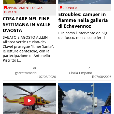
APPUNTAMENTI
,
OGGI &
CRONACA
DOMANI
Etroubles: camper in
COSA FARE NEL FINE
fiamme nella galleria
SETTIMANA IN VALLE
di Echevennoz
D’AOSTA
E in corso l'intervento dei vigili
SABATO 8 AGOSTO ALLEIN –
del fuoco, non ci sono feriti
All’area verde Le Plan-de-
Clavel prosegue “ItinerDante”,
le letture dantesche, con la
partecipazione di Antonello
Pistritto (...
di
di
gazzettamatin
Cinzia Timpano
il 07/08/2026
il 07/08/2026