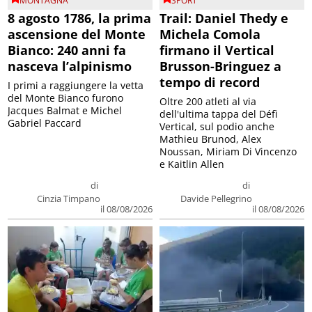
MONTAGNA
SPORT
8 agosto 1786, la prima
Trail: Daniel Thedy e
ascensione del Monte
Michela Comola
Bianco: 240 anni fa
firmano il Vertical
nasceva l’alpinismo
Brusson-Bringuez a
tempo di record
I primi a raggiungere la vetta
del Monte Bianco furono
Oltre 200 atleti al via
Jacques Balmat e Michel
dell'ultima tappa del Défì
Gabriel Paccard
Vertical, sul podio anche
Mathieu Brunod, Alex
Noussan, Miriam Di Vincenzo
e Kaitlin Allen
di
di
Cinzia Timpano
Davide Pellegrino
il 08/08/2026
il 08/08/2026