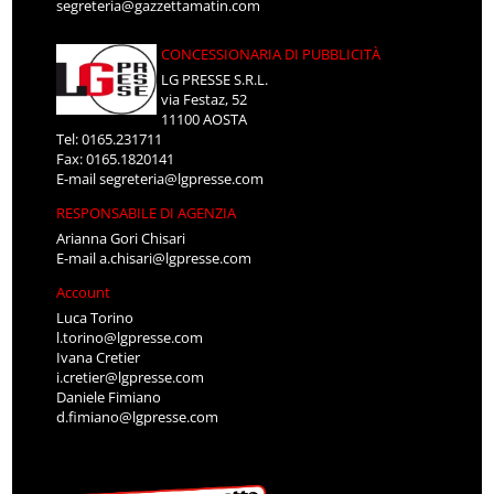
segreteria@gazzettamatin.com
CONCESSIONARIA DI PUBBLICITÀ
LG PRESSE S.R.L.
via Festaz, 52
11100 AOSTA
Tel: 0165.231711
Fax: 0165.1820141
E-mail
segreteria@lgpresse.com
RESPONSABILE DI AGENZIA
Arianna Gori Chisari
E-mail
a.chisari@lgpresse.com
Account
Luca Torino
l.torino@lgpresse.com
Ivana Cretier
i.cretier@lgpresse.com
Daniele Fimiano
d.fimiano@lgpresse.com