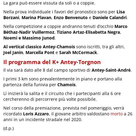
La gara può essere vissuta da soli o a coppie.
Nella prova individuale i favori del pronostico sono per
Lisa
Borzani
,
Marina Plavan
,
Enzo Benvenuto
e
Daniele Calandri
.
Nella competizione a coppie andranno tenuti d’occhio
Marco
Béthaz-Nadir Vuillermoz
,
Tiziano Artaz-Elisabetta Negra
,
Noemi e Massimo Junod
.
Al vertical classico Antey-Chamois
sono iscritti, tra gli altri,
Joel Janin
,
Marcella Pont
e
Sarah McCormack
.
Il programma del K+ Antey-Torgnon
Il via sarà dato alle 8 dal campo sportivo di
Antey-Saint-André
.
I primi 3 km sono prevalentemente in piano e portano alla
partenza della funivia per
Chamois
.
Lì inizierà la salita e il circuito che i partecipanti alla 6 ore
cercherenno di percorrere più volte possibile.
Nel corso della premiazione, prevista nel pomeriggio, verrà
ricordato
Loris Azzaro
, il giovane arbitro valdostano
morto
a 26
anni in un incidente stradale nel 2020.
(d.p.)