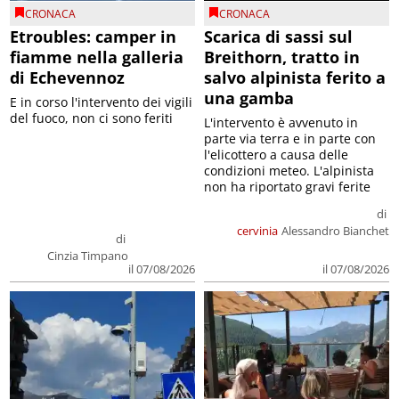
CRONACA
CRONACA
Etroubles: camper in
Scarica di sassi sul
fiamme nella galleria
Breithorn, tratto in
di Echevennoz
salvo alpinista ferito a
una gamba
E in corso l'intervento dei vigili
del fuoco, non ci sono feriti
L'intervento è avvenuto in
parte via terra e in parte con
l'elicottero a causa delle
condizioni meteo. L'alpinista
non ha riportato gravi ferite
di
cervinia
Alessandro Bianchet
di
Cinzia Timpano
il 07/08/2026
il 07/08/2026