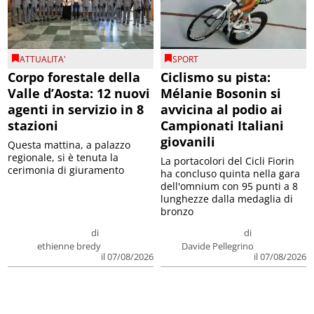
ATTUALITA'
SPORT
Corpo forestale della
Ciclismo su pista:
Valle d’Aosta: 12 nuovi
Mélanie Bosonin si
agenti in servizio in 8
avvicina al podio ai
stazioni
Campionati Italiani
giovanili
Questa mattina, a palazzo
regionale, si è tenuta la
La portacolori del Cicli Fiorin
cerimonia di giuramento
ha concluso quinta nella gara
dell'omnium con 95 punti a 8
lunghezze dalla medaglia di
bronzo
di
di
ethienne bredy
Davide Pellegrino
il 07/08/2026
il 07/08/2026