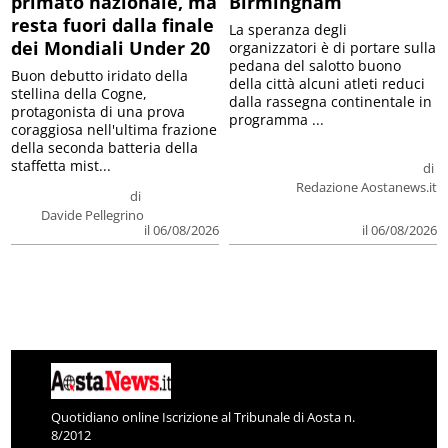
primato nazionale, ma
Birmingham
resta fuori dalla finale
La speranza degli
dei Mondiali Under 20
organizzatori è di portare sulla
pedana del salotto buono
Buon debutto iridato della
della città alcuni atleti reduci
stellina della Cogne,
dalla rassegna continentale in
protagonista di una prova
programma ...
coraggiosa nell'ultima frazione
della seconda batteria della
staffetta mist...
di
Redazione Aostanews.it
di
Davide Pellegrino
il 06/08/2026
il 06/08/2026
Quotidiano online Iscrizione al Tribunale di Aosta n.
8/2012