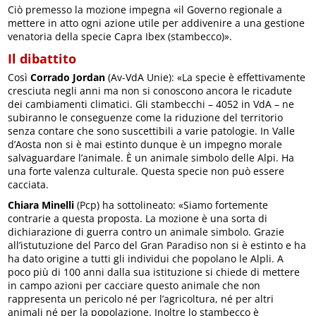
Ciò premesso la mozione impegna «il Governo regionale a
mettere in atto ogni azione utile per addivenire a una gestione
venatoria della specie Capra Ibex (stambecco)».
Il dibattito
Così
Corrado Jordan
(Av-VdA Unie): «La specie è effettivamente
cresciuta negli anni ma non si conoscono ancora le ricadute
dei cambiamenti climatici. Gli stambecchi – 4052 in VdA – ne
subiranno le conseguenze come la riduzione del territorio
senza contare che sono suscettibili a varie patologie. In Valle
d’Aosta non si è mai estinto dunque è un impegno morale
salvaguardare l’animale. È un animale simbolo delle Alpi. Ha
una forte valenza culturale. Questa specie non può essere
cacciata.
Chiara Minelli
(Pcp) ha sottolineato: «Siamo fortemente
contrarie a questa proposta. La mozione è una sorta di
dichiarazione di guerra contro un animale simbolo. Grazie
all’istutuzione del Parco del Gran Paradiso non si è estinto e ha
ha dato origine a tutti gli individui che popolano le Alpli. A
poco più di 100 anni dalla sua istituzione si chiede di mettere
in campo azioni per cacciare questo animale che non
rappresenta un pericolo né per l’agricoltura, né per altri
animali né per la popolazione. Inoltre lo stambecco è