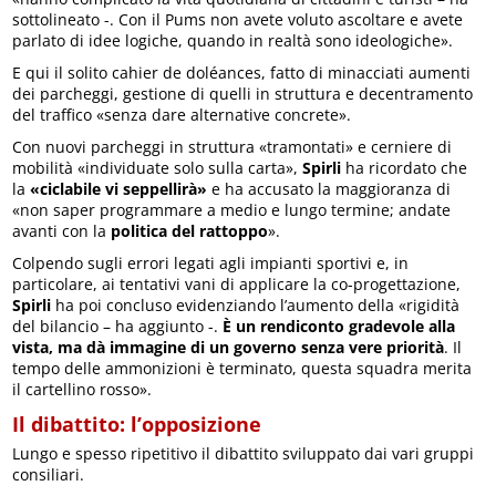
sottolineato -. Con il Pums non avete voluto ascoltare e avete
parlato di idee logiche, quando in realtà sono ideologiche».
E qui il solito cahier de doléances, fatto di minacciati aumenti
dei parcheggi, gestione di quelli in struttura e decentramento
del traffico «senza dare alternative concrete».
Con nuovi parcheggi in struttura «tramontati» e cerniere di
mobilità «individuate solo sulla carta»,
Spirli
ha ricordato che
la
«ciclabile vi seppellirà»
e ha accusato la maggioranza di
«non saper programmare a medio e lungo termine; andate
avanti con la
politica del rattoppo
».
Colpendo sugli errori legati agli impianti sportivi e, in
particolare, ai tentativi vani di applicare la co-progettazione,
Spirli
ha poi concluso evidenziando l’aumento della «rigidità
del bilancio – ha aggiunto -.
È un rendiconto gradevole alla
vista, ma dà immagine di un governo senza vere priorità
. Il
tempo delle ammonizioni è terminato, questa squadra merita
il cartellino rosso».
Il dibattito: l’opposizione
Lungo e spesso ripetitivo il dibattito sviluppato dai vari gruppi
consiliari.