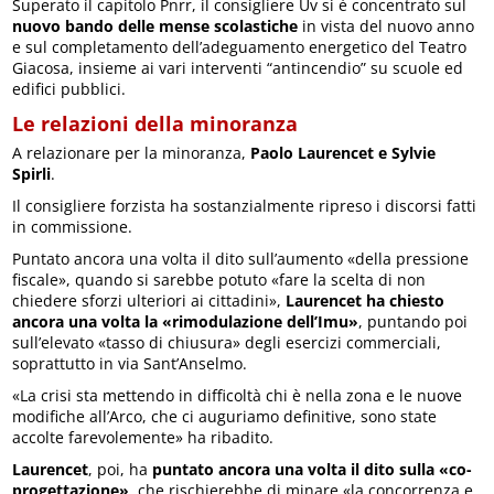
Superato il capitolo Pnrr, il consigliere Uv si è concentrato sul
nuovo bando delle mense scolastiche
in vista del nuovo anno
e sul completamento dell’adeguamento energetico del Teatro
Giacosa, insieme ai vari interventi “antincendio” su scuole ed
edifici pubblici.
Le relazioni della minoranza
A relazionare per la minoranza,
Paolo Laurencet e Sylvie
Spirli
.
Il consigliere forzista ha sostanzialmente ripreso i discorsi fatti
in commissione.
Puntato ancora una volta il dito sull’aumento «della pressione
fiscale», quando si sarebbe potuto «fare la scelta di non
chiedere sforzi ulteriori ai cittadini»,
Laurencet ha chiesto
ancora una volta la «rimodulazione dell’Imu»
, puntando poi
sull’elevato «tasso di chiusura» degli esercizi commerciali,
soprattutto in via Sant’Anselmo.
«La crisi sta mettendo in difficoltà chi è nella zona e le nuove
modifiche all’Arco, che ci auguriamo definitive, sono state
accolte farevolemente» ha ribadito.
Laurencet
, poi, ha
puntato ancora una volta il dito sulla «co-
progettazione»
, che rischierebbe di minare «la concorrenza e