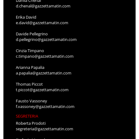
Danila Chenal
d.chenal@gazzettamatin.com
Erika David
e.david@gazzettamatin.com
Davide Pellegrino
d.pellegrino@gazzettamatin.com
Cinzia Timpano
c.timpano@gazzettamatin.com
Arianna Papalia
a.papalia@gazzettamatin.com
Thomas Piccot
t.piccot@gazzettamatin.com
Fausto Vassoney
f.vassoney@gazzettamatin.com
SEGRETERIA
Roberta Prodoti
segreteria@gazzettamatin.com