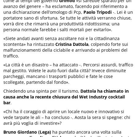
come ai tempi del governo
Grimod
«si sarebbe sparato per un
avanzo del genere – ha esclamato, facendo poi riferimento a
una dichiarazione dell’omologo di Pcp,
Paolo Tripodi
-. Lei è un
portatore sano di sfortuna. Se tutte le attività verranno chiuse,
vorrà dire che rimarrà una produttività ridottissima; una
persona normale farebbe i salti mortali per evitarlo».
«Siete andati avanti senza ascoltare noi e la cittadinanza
scontenta» ha rintuzzato
Cristina Dattola
, colpendo forte sui
malfunzionamenti della ciclabile e arrivando ai problemi del
traffico.
«La città è un disastro – ha attaccato -. Percorsi assurdi, traffico
mal gestito. Volete le auto fuori dalla città? Invece diminuite
parcheggi, mancano i trasporti pubblici e fate le cose
scollegate, partendo dal fondo».
Chiedendo una spinta per il turismo,
Dattola ha chiamato in
causa anche la recente chiusura del Wet Industry cocktail
bar
.
«Chi ha il coraggio di aprire un locale nuovo e innovativo si
vede tarpate le ali – ha concluso -. Aosta la sera si spegne: chi
avrà più voglia di investire»?
Bruno Giordano (Lega)
ha puntato ancora una volta sulla