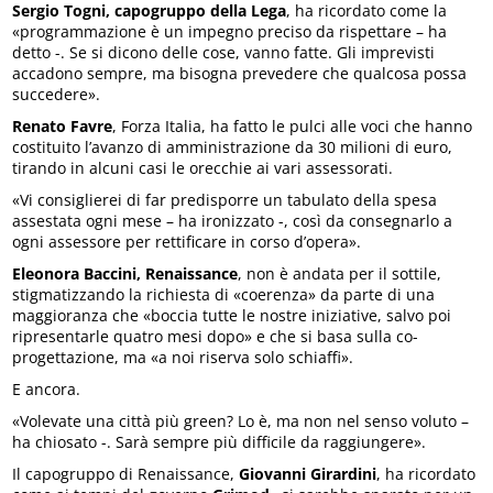
Sergio Togni, capogruppo della Lega
, ha ricordato come la
«programmazione è un impegno preciso da rispettare – ha
detto -. Se si dicono delle cose, vanno fatte. Gli imprevisti
accadono sempre, ma bisogna prevedere che qualcosa possa
succedere».
Renato Favre
, Forza Italia, ha fatto le pulci alle voci che hanno
costituito l’avanzo di amministrazione da 30 milioni di euro,
tirando in alcuni casi le orecchie ai vari assessorati.
«Vi consiglierei di far predisporre un tabulato della spesa
assestata ogni mese – ha ironizzato -, così da consegnarlo a
ogni assessore per rettificare in corso d’opera».
Eleonora Baccini, Renaissance
, non è andata per il sottile,
stigmatizzando la richiesta di «coerenza» da parte di una
maggioranza che «boccia tutte le nostre iniziative, salvo poi
ripresentarle quatro mesi dopo» e che si basa sulla co-
progettazione, ma «a noi riserva solo schiaffi».
E ancora.
«Volevate una città più green? Lo è, ma non nel senso voluto –
ha chiosato -. Sarà sempre più difficile da raggiungere».
Il capogruppo di Renaissance,
Giovanni Girardini
, ha ricordato