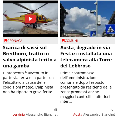
CRONACA
COMUNI
Scarica di sassi sul
Aosta, degrado in via
Breithorn, tratto in
Festaz: installata una
salvo alpinista ferito a
telecamera alla Torre
una gamba
del Lebbroso
L'intervento è avvenuto in
Prime contromosse
parte via terra e in parte con
dell'amministrazione
l'elicottero a causa delle
comunale dopo l'esposto
condizioni meteo. L'alpinista
presentato da residenti della
non ha riportato gravi ferite
zona; promessi anche
maggiori controlli e ulteriori
inter...
di
di
cervinia
Alessandro Bianchet
Aosta
Alessandro Bianchet