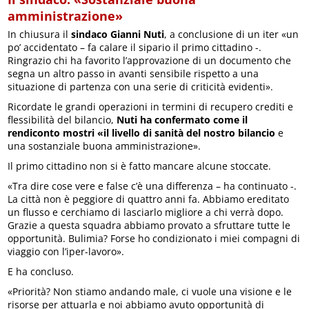
amministrazione»
In chiusura il
sindaco Gianni Nuti
, a conclusione di un iter «un
po’ accidentato – fa calare il sipario il primo cittadino -.
Ringrazio chi ha favorito l’approvazione di un documento che
segna un altro passo in avanti sensibile rispetto a una
situazione di partenza con una serie di criticità evidenti».
Ricordate le grandi operazioni in termini di recupero crediti e
flessibilità del bilancio,
Nuti ha confermato come il
rendiconto mostri «il livello di sanità del nostro bilancio
e
una sostanziale buona amministrazione».
Il primo cittadino non si è fatto mancare alcune stoccate.
«Tra dire cose vere e false c’è una differenza – ha continuato -.
La città non è peggiore di quattro anni fa. Abbiamo ereditato
un flusso e cerchiamo di lasciarlo migliore a chi verrà dopo.
Grazie a questa squadra abbiamo provato a sfruttare tutte le
opportunità. Bulimia? Forse ho condizionato i miei compagni di
viaggio con l’iper-lavoro».
E ha concluso.
«Priorità? Non stiamo andando male, ci vuole una visione e le
risorse per attuarla e noi abbiamo avuto opportunità di