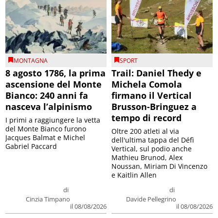
MONTAGNA
SPORT
8 agosto 1786, la prima
Trail: Daniel Thedy e
ascensione del Monte
Michela Comola
Bianco: 240 anni fa
firmano il Vertical
nasceva l’alpinismo
Brusson-Bringuez a
tempo di record
I primi a raggiungere la vetta
del Monte Bianco furono
Oltre 200 atleti al via
Jacques Balmat e Michel
dell'ultima tappa del Défì
Gabriel Paccard
Vertical, sul podio anche
Mathieu Brunod, Alex
Noussan, Miriam Di Vincenzo
e Kaitlin Allen
di
di
Cinzia Timpano
Davide Pellegrino
il 08/08/2026
il 08/08/2026