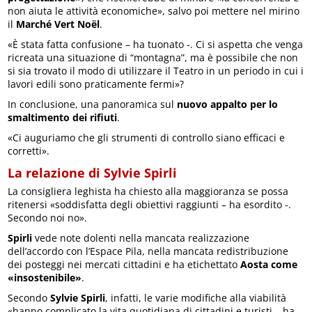
non aiuta le attività economiche», salvo poi mettere nel mirino
il
Marché Vert Noël
.
«È stata fatta confusione – ha tuonato -. Ci si aspetta che venga
ricreata una situazione di “montagna”, ma è possibile che non
si sia trovato il modo di utilizzare il Teatro in un periodo in cui i
lavori edili sono praticamente fermi»?
In conclusione, una panoramica sul
nuovo appalto per lo
smaltimento dei rifiuti
.
«Ci auguriamo che gli strumenti di controllo siano efficaci e
corretti».
La relazione di Sylvie Spirli
La consigliera leghista ha chiesto alla maggioranza se possa
ritenersi «soddisfatta degli obiettivi raggiunti – ha esordito -.
Secondo noi no».
Spirli
vede note dolenti nella mancata realizzazione
dell’accordo con l’Espace Pila, nella mancata redistribuzione
dei posteggi nei mercati cittadini e ha etichettato
Aosta come
«insostenibile»
.
Secondo
Sylvie Spirli
, infatti, le varie modifiche alla viabilità
«hanno complicato la vita quotidiana di cittadini e turisti – ha