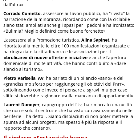
dall’altra».
Corrado Cometto
, assessore ai Lavori pubblici, ha “rivisto” la
narrazione della minoranza, ricordando come con la ciclabile
siano stati ampliati anche gli spazi per i pedoni e ha ironizzato:
«Bulimia? Meglio definirci come buone forchette».
L’assessora alla Promozione turistica,
Alina Sapinet,
ha
riportato alla mente le oltre 100 manifestazioni organizzate e
ha ringraziato la cittadinanza e le associazioni per il
«brulicare» di nuove offerte e iniziative
e anche l’apertura
domenicale di molte attività, che hanno contribuito a «dare
slancio al turismo».
Pietro Varisella, Av
, ha parlato di un bilancio «sano» e del
«grandissimo sforzo per raggiungere gli obiettivi del Pnrr»,
sottolineando come invece di pensare a sgravi Imu per case
sfitte si dovrebbe ragionare «sulla mancanza di appartamenti».
Laurent Dunoyer
, capogruppo dell’Uv, ha rimarcato una «città
che non è solo il centro» e che ha visto «un avanzamento nelle
periferie – ha detto -. Siamo dispiaciuti di non poter mettere la
spunta ad alcuni progetti, ma spesso è più la risposta e il
rapporto che contano».
Il sindaco: «Sostanziale buona