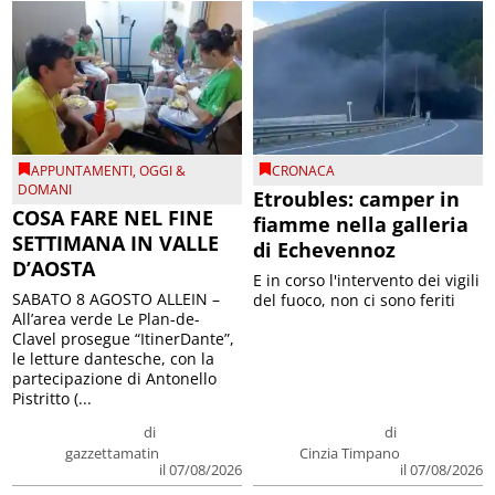
APPUNTAMENTI
,
OGGI &
CRONACA
DOMANI
Etroubles: camper in
COSA FARE NEL FINE
fiamme nella galleria
SETTIMANA IN VALLE
di Echevennoz
D’AOSTA
E in corso l'intervento dei vigili
SABATO 8 AGOSTO ALLEIN –
del fuoco, non ci sono feriti
All’area verde Le Plan-de-
Clavel prosegue “ItinerDante”,
le letture dantesche, con la
partecipazione di Antonello
Pistritto (...
di
di
gazzettamatin
Cinzia Timpano
il 07/08/2026
il 07/08/2026