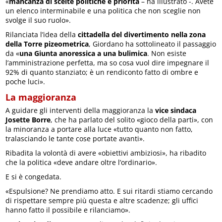
«
mancanza di scelte politiche e priorità
– ha illustrato -. Avete
un elenco interminabile e una politica che non sceglie non
svolge il suo ruolo».
Rilanciata l’idea della
cittadella del divertimento nella zona
della Torre pizeometrica
, Giordano ha sottolineato il passaggio
da «
una Giunta anoressica a una bulimica
. Non esiste
l’amministrazione perfetta, ma so cosa vuol dire impegnare il
92% di quanto stanziato; è un rendiconto fatto di ombre e
poche luci».
La maggioranza
A guidare gli interventi della maggioranza la
vice sindaca
Josette Borre
, che ha parlato del solito «gioco della parti», con
la minoranza a portare alla luce «tutto quanto non fatto,
tralasciando le tante cose portate avanti».
Ribadita la volontà di avere «obiettivi ambiziosi», ha ribadito
che la politica «deve andare oltre l’ordinario».
E si è congedata.
«Espulsione? Ne prendiamo atto. E sui ritardi stiamo cercando
di rispettare sempre più questa e altre scadenze; gli uffici
hanno fatto il possibile e rilanciamo».