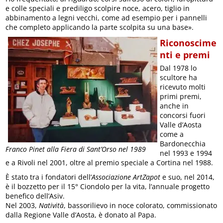
e colle speciali e prediligo scolpire noce, acero, tiglio in
abbinamento a legni vecchi, come ad esempio per i pannelli
che completo applicando la parte scolpita su una base».
Riconoscime
nti e premi
Dal 1978 lo
scultore ha
ricevuto molti
primi premi,
anche in
concorsi fuori
Valle d’Aosta
come a
Bardonecchia
Franco Pinet alla Fiera di Sant’Orso nel 1989
nel 1993 e 1994
e a Rivoli nel 2001, oltre al premio speciale a Cortina nel 1988.
È stato tra i fondatori dell’
Associazione ArtZapot
e suo, nel 2014,
è il bozzetto per il 15° Ciondolo per la vita, l’annuale progetto
benefico dell’Asiv.
Nel 2003,
Natività
, bassorilievo in noce colorato, commissionato
dalla Regione Valle d’Aosta, è donato al Papa.