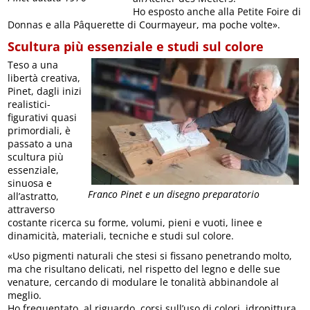
Ho esposto anche alla Petite Foire di
Donnas e alla Pâquerette di Courmayeur, ma poche volte».
Scultura più essenziale e studi sul colore
Teso a una
libertà creativa,
Pinet, dagli inizi
realistici-
figurativi quasi
primordiali, è
passato a una
scultura più
essenziale,
sinuosa e
Franco Pinet e un disegno preparatorio
all’astratto,
attraverso
costante ricerca su forme, volumi, pieni e vuoti, linee e
dinamicità, materiali, tecniche e studi sul colore.
«Uso pigmenti naturali che stesi si fissano penetrando molto,
ma che risultano delicati, nel rispetto del legno e delle sue
venature, cercando di modulare le tonalità abbinandole al
meglio.
Ho frequentato, al riguardo, corsi sull’uso di colori, idropittura