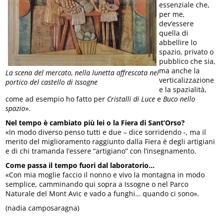
essenziale che,
per me,
dev’essere
quella di
abbellire lo
spazio, privato o
pubblico che sia,
ma anche la
La scena del mercato, nella lunetta affrescata nel
verticalizzazione
portico del castello di Issogne
e la spazialità,
come ad esempio ho fatto per
Cristalli di Luce
e
Buco nello
spazio
».
Nel tempo è cambiato più lei o la Fiera di Sant’Orso?
«In modo diverso penso tutti e due – dice sorridendo -, ma il
merito del miglioramento raggiunto dalla Fiera è degli artigiani
e di chi tramanda l’essere “artigiano” con l’insegnamento.
Come passa il tempo fuori dal laboratorio…
«Con mia moglie faccio il nonno e vivo la montagna in modo
semplice, camminando qui sopra a Issogne o nel Parco
Naturale del Mont Avic e vado a funghi… quando ci sono».
(nadia camposaragna)