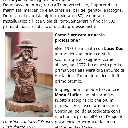
Dopo l’avviamento agrario a Trino Vercellese, è apprendista
marmista, meccanico e aiutante nel bar dei genitori a Issogne.
Dopo la naia, autista alpino a Merano (BZ), è operaio
metallurgico all’Ilssa Viola di Pont-Saint.Martin fino al 1993
prima di passare alla scultura da professionista.
Come è arrivato a questa
professione?
«Nel 1976 ho iniziato con
Lucio Duc
in uno dei suoi primi corsi di
scultura qui a Issogne e, come
allievo, nel 1977, ho esposto per la
prima volta alla Fiera di Sant’Orso di
Aosta dove l’anno dopo ricevetti il
primo premio.
In quegli anni conobbi lo scultore
Mario Stuffer
che mi spronò da
subito a scolpire ciò che più mi
piaceva senza ascoltare nessuno.
Continuai poi da autodidatta con il
mio banco, prima all’Arco d’Augusto
La prima scultura di Franco
poi a Porta Praetoria e dal 2000
Pinet datata 1976
all’Atelier des Métiers.