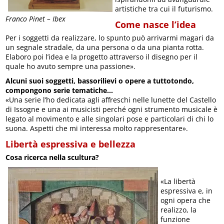
artistiche tra cui il futurismo.
Franco Pinet – Ibex
Come nasce l’idea
Per i soggetti da realizzare, lo spunto può arrivarmi magari da
un segnale stradale, da una persona o da una pianta rotta.
Elaboro poi l’idea e la progetto attraverso il disegno per il
quale ho avuto sempre una passione».
Alcuni suoi soggetti, bassorilievi o opere a tuttotondo,
compongono serie tematiche…
«Una serie l’ho dedicata agli affreschi nelle lunette del Castello
di Issogne e una ai musicisti perché ogni strumento musicale è
legato al movimento e alle singolari pose e particolari di chi lo
suona. Aspetti che mi interessa molto rappresentare».
Libertà espressiva e bellezza
Cosa ricerca nella scultura?
«La libertà
espressiva e, in
ogni opera che
realizzo, la
funzione