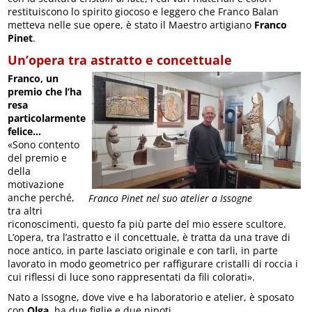
restituiscono lo spirito giocoso e leggero che Franco Balan
metteva nelle sue opere, è stato il Maestro artigiano
Franco
Pinet
.
Un’opera tra astratto e concettuale
Franco, un
premio che l’ha
resa
particolarmente
felice…
«Sono contento
del premio e
della
motivazione
anche perché,
Franco Pinet nel suo atelier a Issogne
tra altri
riconoscimenti, questo fa più parte del mio essere scultore.
L’opera, tra l’astratto e il concettuale, è tratta da una trave di
noce antico, in parte lasciato originale e con tarli, in parte
lavorato in modo geometrico per raffigurare cristalli di roccia i
cui riflessi di luce sono rappresentati da fili colorati».
Nato a Issogne, dove vive e ha laboratorio e atelier, è sposato
con
Olga
, ha due figlie e due nipoti.