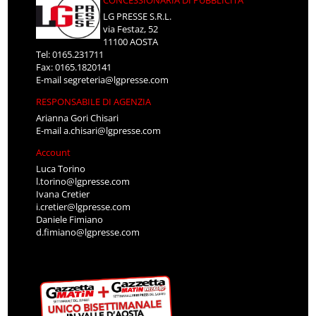
CONCESSIONARIA DI PUBBLICITÀ
LG PRESSE S.R.L.
via Festaz, 52
11100 AOSTA
Tel: 0165.231711
Fax: 0165.1820141
E-mail
segreteria@lgpresse.com
RESPONSABILE DI AGENZIA
Arianna Gori Chisari
E-mail
a.chisari@lgpresse.com
Account
Luca Torino
l.torino@lgpresse.com
Ivana Cretier
i.cretier@lgpresse.com
Daniele Fimiano
d.fimiano@lgpresse.com