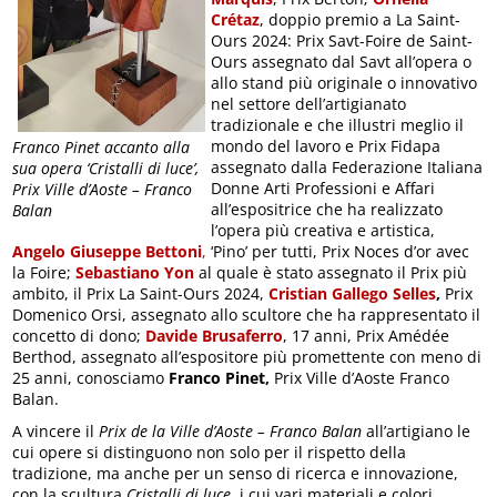
Crétaz
, doppio premio a La Saint-
Ours 2024: Prix Savt-Foire de Saint-
Ours assegnato dal Savt all’opera o
allo stand più originale o innovativo
nel settore dell’artigianato
tradizionale e che illustri meglio il
mondo del lavoro e Prix Fidapa
Franco Pinet accanto alla
assegnato dalla Federazione Italiana
sua opera ‘Cristalli di luce’,
Donne Arti Professioni e Affari
Prix Ville d’Aoste – Franco
all’espositrice che ha realizzato
Balan
l’opera più creativa e artistica,
Angelo Giuseppe Bettoni
,
‘Pino’ per tutti, Prix Noces d’or avec
la Foire;
Sebastiano Yon
al quale è stato assegnato il Prix più
ambito, il Prix La Saint-Ours 2024,
Cristian Gallego Selles
,
Prix
Domenico Orsi, assegnato allo scultore che ha rappresentato il
concetto di dono;
Davide Brusaferro
, 17 anni, Prix Amédée
Berthod, assegnato all’espositore più promettente con meno di
25 anni, conosciamo
Franco Pinet,
Prix Ville d’Aoste Franco
Balan.
A vincere il
Prix de la Ville d’Aoste – Franco Balan
all’artigiano le
cui opere si distinguono non solo per il rispetto della
tradizione, ma anche per un senso di ricerca e innovazione,
con la scultura
Cristalli di luce
, i cui vari materiali e colori