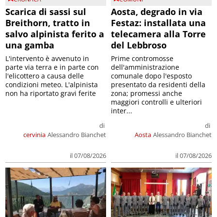
Scarica di sassi sul
Aosta, degrado in via
Breithorn, tratto in
Festaz: installata una
salvo alpinista ferito a
telecamera alla Torre
una gamba
del Lebbroso
L'intervento è avvenuto in
Prime contromosse
parte via terra e in parte con
dell'amministrazione
l'elicottero a causa delle
comunale dopo l'esposto
condizioni meteo. L'alpinista
presentato da residenti della
non ha riportato gravi ferite
zona; promessi anche
maggiori controlli e ulteriori
inter...
di
di
cervinia
Alessandro Bianchet
Aosta
Alessandro Bianchet
il 07/08/2026
il 07/08/2026