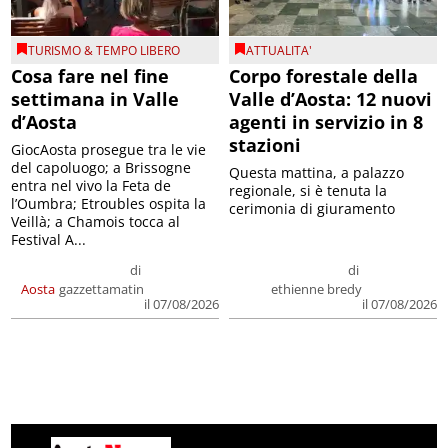
TURISMO & TEMPO LIBERO
ATTUALITA'
Cosa fare nel fine
Corpo forestale della
settimana in Valle
Valle d’Aosta: 12 nuovi
d’Aosta
agenti in servizio in 8
stazioni
GiocAosta prosegue tra le vie
del capoluogo; a Brissogne
Questa mattina, a palazzo
entra nel vivo la Feta de
regionale, si è tenuta la
l’Oumbra; Etroubles ospita la
cerimonia di giuramento
Veillà; a Chamois tocca al
Festival A...
di
di
Aosta
gazzettamatin
ethienne bredy
il 07/08/2026
il 07/08/2026