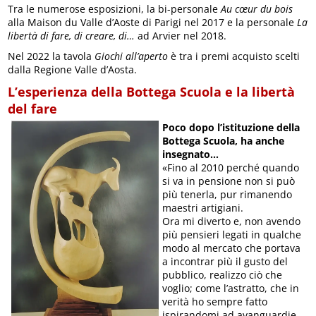
Tra le numerose esposizioni, la bi-personale
Au cœur du bois
alla Maison du Valle d’Aoste di Parigi nel 2017 e la personale
La
libertà di fare, di creare, di…
ad Arvier nel 2018.
Nel 2022 la tavola
Giochi all’aperto
è tra i premi acquisto scelti
dalla Regione Valle d’Aosta.
L’esperienza della Bottega Scuola e la libertà
del fare
Poco dopo l’istituzione della
Bottega Scuola, ha anche
insegnato…
«Fino al 2010 perché quando
si va in pensione non si può
più tenerla, pur rimanendo
maestri artigiani.
Ora mi diverto e, non avendo
più pensieri legati in qualche
modo al mercato che portava
a incontrar più il gusto del
pubblico, realizzo ciò che
voglio; come l’astratto, che in
verità ho sempre fatto
ispirandomi ad avanguardie