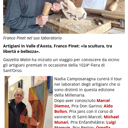
Franco Pinet nel suo laboratorio
Artigiani in Valle d’Aosta, Franco Pinet: «la scultura, tra
libertà e bellezza».
Gazzetta Matin
ha iniziato un viaggio per conoscere da vicino
gli artigiani premiati in occasione della 1024ª Fiera di
Sant’Orso.
Nadia Camposaragna curerà il tour
nei laboratori degli artigiani che si
sono distinti in questa edizione
della Millenaria.
Dopo aver conosciuto
Marcel
Diemoz
,
Prix Don Garino;
Aldo
Bollon
, Prix Jans con il corso di
vannerie di Saint-Marcel;
Michael
Munari
, Prix Enfanthéâtre;
Luigi
Marquis
, Prix Berton;
Ornella