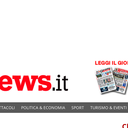
TTACOLI
POLITICA & ECONOMIA
SPORT
TURISMO & EVENTI
C