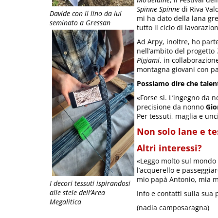
Spïnne Spïnne
di Riva Va
Davide con il lino da lui
mi ha dato della lana gre
seminato a Gressan
tutto il ciclo di lavorazio
Ad Arpy, inoltre, ho part
nell’ambito del progetto
Pigiami
, in collaborazion
montagna giovani con part
Possiamo dire che talent
«Forse sì. L’ingegno da 
precisione da nonno
Gio
Per tessuti, maglia e unc
Non solo lane e te
Altri interessi?
«Leggo molto sul mondo d
l’acquerello e passeggia
mio papà Antonio, mia m
I decori tessuti ispirandosi
alle stele dell’Area
Info e contatti sulla sua
Megalitica
(nadia camposaragna)