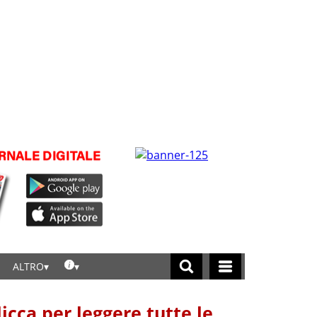
ALTRO
licca per leggere tutte le