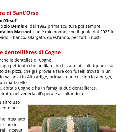
ra di Sant’Orso
Sant’Orso?
io
zio Demis
e, dal 1982 prima sculture poi sempre
talino Massoni
che è mio nonno, con il quale dal 2023 in
ido il banco, allargato, quest’anno, per tutti i nostri
le dentellières di Cogne
nche le dentelles di Cogne…
apa pettinata che ho filato, ho tessuto piccoli riquadri sui
 dei pizzi, che già provai a fare con fuselli trovati in un
n vacanza in Alto Adige, prima su un cuscino in albergo,
un mattarello.
, abita a Cogne e ha in famiglia due dentellières.
irato, nel vederla all’opera e ascoltandola.
n altro uso
ssente per
ho intagliato
cerchio in
elli ricevuti