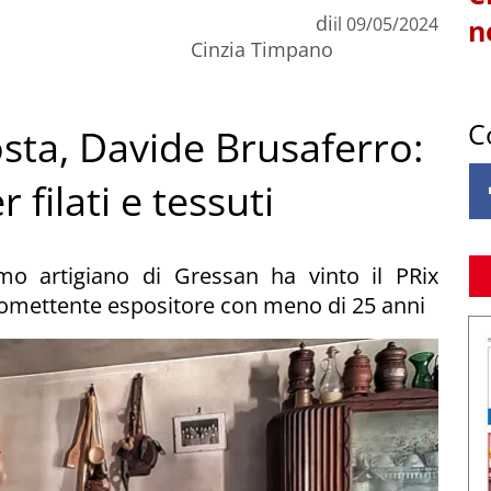
di
il
09/05/2024
n
Cinzia Timpano
C
Aosta, Davide Brusaferro:
 filati e tessuti
imo artigiano di Gressan ha vinto il PRix
omettente espositore con meno di 25 anni