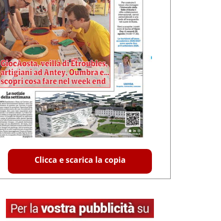
Clicca e scarica la copia