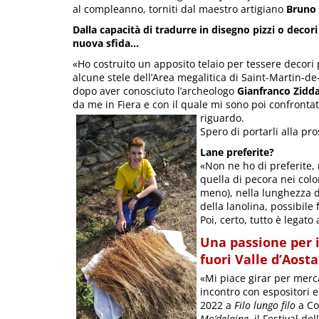
al compleanno, torniti dal maestro artigiano
Bruno
Dalla capacità di tradurre in disegno pizzi o decor
nuova sfida…
«Ho costruito un apposito telaio per tessere decori 
alcune stele dell’Area megalitica di Saint-Martin-de
dopo aver conosciuto l’archeologo
Gianfranco Zidd
da me in Fiera e con il quale mi sono poi confrontat
riguardo.
Spero di portarli alla pr
Lane preferite?
«Non ne ho di preferite,
quella di pecora nei colo
meno), nella lunghezza de
della lanolina, possibile f
Poi, certo, tutto è legato
Una passione per i 
fuori Valle d’Aost
«Mi piace girar per merca
incontro con espositori e
2022 a
Filo lungo filo
a Co
Mo’delaine
, il Festival d