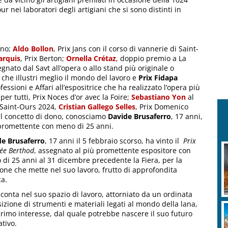
 nei laboratori degli artigiani che si sono distinti in
ino;
Aldo Bollon
, Prix Jans con il corso di vannerie di Saint-
arquis
, Prix Berton;
Ornella Crétaz
, doppio premio a La
gnato dal Savt all’opera o allo stand più originale o
e che illustri meglio il mondo del lavoro e
Prix Fidapa
ssioni e Affari all’espositrice che ha realizzato l’opera più
’ per tutti, Prix Noces d’or avec la Foire;
Sebastiano Yon
al
a Saint-Ours 2024,
Cristian Gallego Selles
, Prix Domenico
il concetto di dono, conosciamo
Davide Brusaferro
, 17 anni,
 promettente con meno di 25 anni.
de Brusaferro
, 17 anni il 5 febbraio scorso, ha vinto il
Prix
ée Berthod
, assegnato al più promettente espositore con
di 25 anni al 31 dicembre precedente la Fiera, per la
one che mette nel suo lavoro, frutto di approfondita
ca.
cconta nel suo spazio di lavoro, attorniato da un ordinata
izione di strumenti e materiali legati al mondo della lana,
rimo interesse, dal quale potrebbe nascere il suo futuro
ativo.