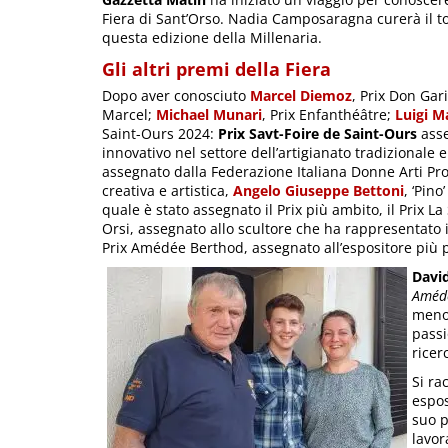
Fiera di Sant’Orso. Nadia Camposaragna curerà il tour
questa edizione della Millenaria.
Gli altri premi della Fiera
Dopo aver conosciuto
Marcel Diemoz
, Prix Don Gar
Marcel;
Michael Munari
, Prix Enfanthéâtre;
Luigi M
Saint-Ours 2024:
Prix Savt-Foire de Saint-Ours
asse
innovativo nel settore dell’artigianato tradizionale 
assegnato dalla Federazione Italiana Donne Arti Profe
creativa e artistica,
Angelo Giuseppe Bettoni
, ‘Pino
quale è stato assegnato il Prix più ambito, il Prix L
Orsi, assegnato allo scultore che ha rappresentato 
Prix Amédée Berthod, assegnato all’espositore più
Davi
Améd
meno 
passi
ricer
Si ra
espos
suo p
lavor