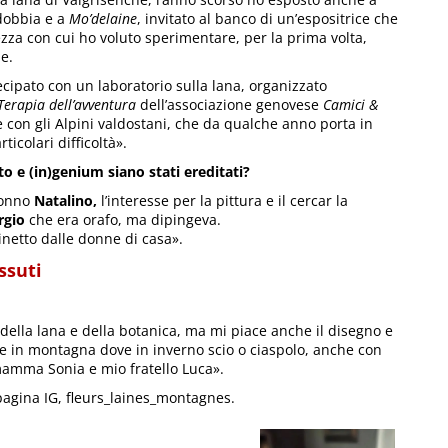
ldobbia e a
Mo’delaine
, invitato al banco di un’espositrice che
zza con cui ho voluto sperimentare, per la prima volta,
ne.
ecipato con un laboratorio sulla lana, organizzato
Terapia dell’avventura
dell’associazione genovese
Camici &
e con gli Alpini valdostani, che da qualche anno porta in
icolari difficoltà».
o e (in)genium siano stati ereditati?
nonno
Natalino,
l’interesse per la pittura e il cercar la
rgio
che era orafo, ma dipingeva.
inetto dalle donne di casa».
ssuti
ella lana e della botanica, ma mi piace anche il disegno e
re in montagna dove in inverno scio o ciaspolo, anche con
amma Sonia e mio fratello Luca».
 pagina IG, fleurs_laines_montagnes.