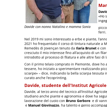
Man
Davi
«Ho s
inge
Davide con nonno Natalino e mamma Sonia
picco
ferri.
Nel 2019 mi sono interessato a erbe e piante, l’ann
2021 ho frequentato il corso di tintura naturale a 
Remedès di Jovençan tenuto da
Ilaria Brunet
e con 
cresciuto il mio interesse fino all’acquisto di un fila
introdotto al processo di filatura e alle altre fasi di
Con il primo telaio comprato in Piemonte, dove ho 
tessere, ho iniziato a sperimentare realizzando picco
sciarpe» – dice, indicando la bella sciarpa tessuta i
curato anche l’ecoprinting.
Davide, studente dell’Institut Agricol
Davide, al terzo anno del tecnico all’Institut Agricol
studiano anche piante e agronomia e dove ha seguit
lavorazione del cuoio con
Bruno Gerbore
e di vann
e
Manuel Giovinazzo
, ha talento e genio accompa