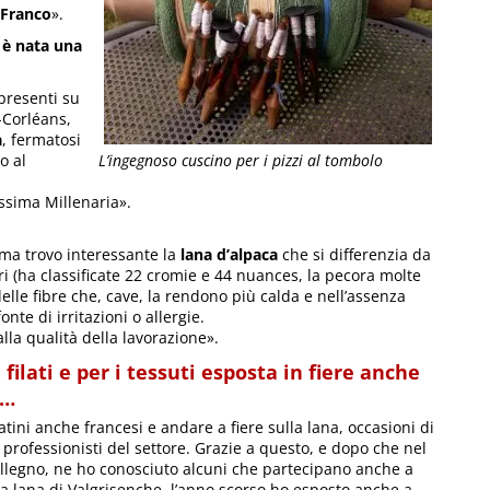
 Franco
».
i è nata una
presenti su
-Corléans,
a
, fermatosi
L’ingegnoso cuscino per i pizzi al tombolo
o al
ossima Millenaria».
 ma trovo interessante la
lana d’alpaca
che si differenzia da
ri (ha classificate 22 cromie e 44 nuances, la pecora molte
lle fibre che, cave, la rendono più calda e nell’assenza
onte di irritazioni o allergie.
 alla qualità della lavorazione».
filati e per i tessuti esposta in fiere anche
a…
tini anche francesi e andare a fiere sulla lana, occasioni di
 professionisti del settore. Grazie a questo, e dopo che nel
llegno, ne ho conosciuto alcuni che partecipano anche a
ella lana di Valgrisenche, l’anno scorso ho esposto anche a