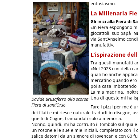
entusiasmo.
La Millenaria Fie
Gli inizi alla Fiera di 
«In Fiera espongono m
giocattoli, suo papà
Na
via Sant’Anselmo condiv
manufatti».
L’ispirazione del
Tra questi manufatti a
«Nel 2023 con della can
quali ho anche applicato
mercatino quando ero i
poi a casa imbottendo 
La mia madrina, inoltre
Una di queste mi ha isp
Davide Brusaferro alla scorsa
Fiera di sant’Orso
Fare i pizzi per me è u
dei filati e mi riesce naturale tradurli in disegno, a
quelli di Cogne, tramandati solo a memoria.
Nonno, quindi, mi ha costruito il tombolo sul quale 
un rosone e le sue e mie iniziali, completato con il 
salice datomi da un signore di Jovençan e con 60 fus