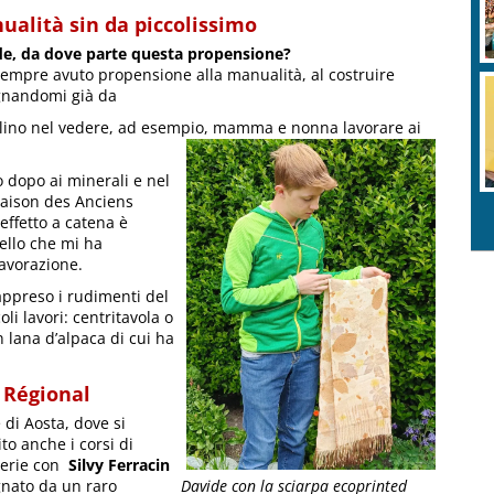
ualità sin da piccolissimo
de, da dove parte questa propensione?
empre avuto propensione alla manualità, al costruire
gnandomi già da
lino nel vedere, ad esempio, mamma e nonna lavorare ai
o dopo ai minerali e nel
Maison des Anciens
effetto a catena è
rello che mi ha
 lavorazione.
appreso i rudimenti del
li lavori: centritavola o
n lana d’alpaca di cui ha
e Régional
e di Aosta, dove si
o anche i corsi di
erie con
Silvy Ferracin
gnato da un raro
Davide con la sciarpa ecoprinted