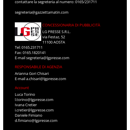
contattare la segreteria al numero: 0165/231711
segreteria@gazzettamatin.com
CONCESSIONARIA DI PUBBLICITÀ
LG PRESSE S.R.L.
via Festaz, 52
11100 AOSTA
Tel: 0165.231711
Fax: 0165.1820141
E-mail
segreteria@lgpresse.com
RESPONSABILE DI AGENZIA
Arianna Gori Chisari
E-mail
a.chisari@lgpresse.com
Account
Luca Torino
l.torino@lgpresse.com
Ivana Cretier
i.cretier@lgpresse.com
Daniele Fimiano
d.fimiano@lgpresse.com