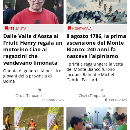
ATTUALITA'
MONTAGNA
Dalle Valle d’Aosta al
8 agosto 1786, la prima
Friuli: Henry regala un
ascensione del Monte
motorino Ciao ai
Bianco: 240 anni fa
ragazzini che
nasceva l’alpinismo
vendevano limonata
I primi a raggiungere la vetta
del Monte Bianco furono
Ondata di generosità per i tre
Jacques Balmat e Michel
giovani della provincia di
Gabriel Paccard
Udine
di
di
Cinzia Timpano
Cinzia Timpano
il 08/08/2026
il 08/08/2026