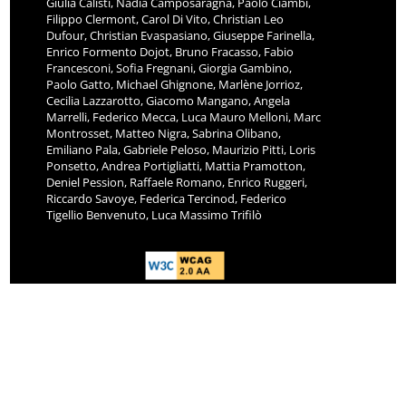
Giulia Calisti, Nadia Camposaragna, Paolo Ciambi,
Filippo Clermont, Carol Di Vito, Christian Leo
Dufour, Christian Evaspasiano, Giuseppe Farinella,
Enrico Formento Dojot, Bruno Fracasso, Fabio
Francesconi, Sofia Fregnani, Giorgia Gambino,
Paolo Gatto, Michael Ghignone, Marlène Jorrioz,
Cecilia Lazzarotto, Giacomo Mangano, Angela
Marrelli, Federico Mecca, Luca Mauro Melloni, Marc
Montrosset, Matteo Nigra, Sabrina Olibano,
Emiliano Pala, Gabriele Peloso, Maurizio Pitti, Loris
Ponsetto, Andrea Portigliatti, Mattia Pramotton,
Deniel Pession, Raffaele Romano, Enrico Ruggeri,
Riccardo Savoye, Federica Tercinod, Federico
Tigellio Benvenuto, Luca Massimo Trifilò