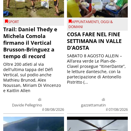
SPORT
APPUNTAMENTI
,
OGGI &
DOMANI
Trail: Daniel Thedy e
COSA FARE NEL FINE
Michela Comola
SETTIMANA IN VALLE
firmano il Vertical
D’AOSTA
Brusson-Bringuez a
tempo di record
SABATO 8 AGOSTO ALLEIN –
All’area verde Le Plan-de-
Oltre 200 atleti al via
Clavel prosegue “ItinerDante”,
dell'ultima tappa del Défì
le letture dantesche, con la
Vertical, sul podio anche
partecipazione di Antonello
Mathieu Brunod, Alex
Pistritto (...
Noussan, Miriam Di Vincenzo
e Kaitlin Allen
di
di
Davide Pellegrino
gazzettamatin
il 08/08/2026
il 07/08/2026