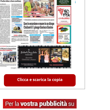
Clicca e scarica la copia