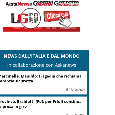
NEWS DALL'ITALIA E DAL MONDO
In collaborazione con Askanews
cciaierie Valbruna, Bitonci: trovato punto
i equilibrio
il 07/08/2026
Coin, accordo con sindacati su
piano risanamento e rilancio
il 07/08/2026