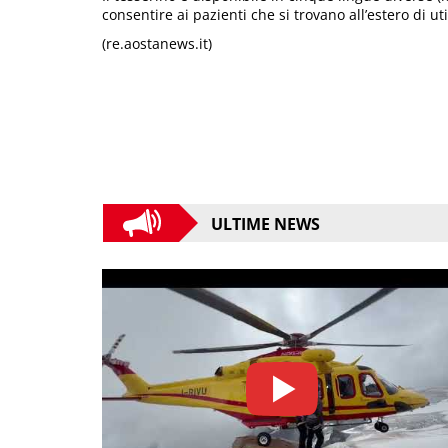
consentire ai pazienti che si trovano all’estero di u
(re.aostanews.it)
ULTIME NEWS