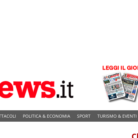
TTACOLI
POLITICA & ECONOMIA
SPORT
TURISMO & EVENTI
C