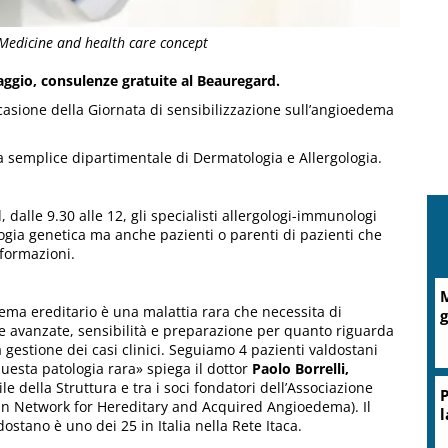
Medicine and health care concept
ggio, consulenze gratuite al Beauregard.
asione della Giornata di sensibilizzazione sull’angioedema
a semplice dipartimentale di Dermatologia e Allergologia.
alle 9.30 alle 12, gli specialisti allergologi-immunologi
logia genetica ma anche pazienti o parenti di pazienti che
nformazioni.
A
ema ereditario è una malattia rara che necessita di
d
 avanzate, sensibilità e preparazione per quanto riguarda
a gestione dei casi clinici. Seguiamo 4 pazienti valdostani
questa patologia rara» spiega il dottor
Paolo Borrelli,
e della Struttura e tra i soci fondatori dell’Associazione
lian Network for Hereditary and Acquired Angioedema). Il
ostano è uno dei 25 in Italia nella Rete Itaca.