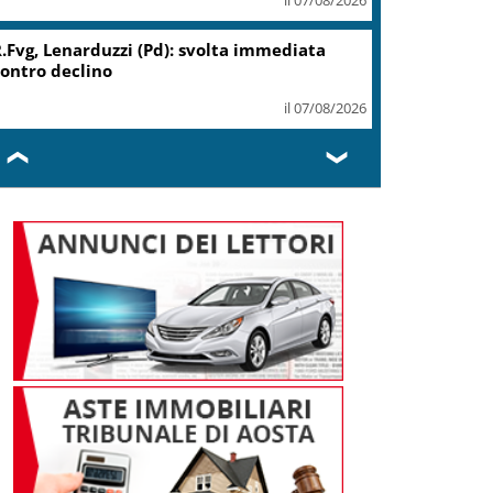
Migranti, Meloni: non c’è
spazio in Ue per chi alimenta
immigrazione clandestina
il 07/08/2026
❮
❯