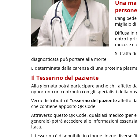
Una mala
person
L’angioede
migliaio d
Diffusa in
entro i pri
mucose e o
Si tratta 
diagnosticata può portare alla morte.
È determinata dalla carenza di una proteina plasm
Il Tesserino del paziente
Alla giornata potrà partecipare anche chi, affetto
opportuno un confronto con gli specialisti della nos
Verrà distribuito il
Tesserino del paziente
affetto d
che contiene apposito QR Code.
Attraverso questo QR Code, qualsiasi medico (per 
generale) potrà accedere alle informazioni essenzial
Itaca.
Il tesserino è disponibile in cinque lingue diverse (