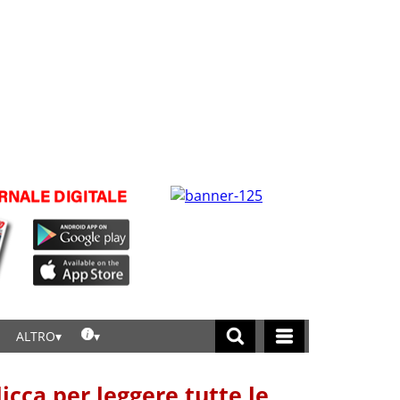
ALTRO
licca per leggere tutte le