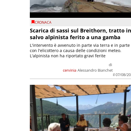
CRONACA
Scarica di sassi sul Breithorn, tratto i
salvo alpinista ferito a una gamba
L'intervento è avvenuto in parte via terra e in parte
con l'elicottero a causa delle condizioni meteo.
L'alpinista non ha riportato gravi ferite
di
cervinia
Alessandro Bianchet
il 07/08/2