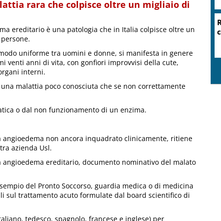
ttia rara che colpisce oltre un migliaio di
e
ma ereditario è una patologia che in Italia colpisce oltre un
i persone.
 modo uniforme tra uomini e donne, si manifesta in genere
mi venti anni di vita, con gonfiori improvvisi della cute,
rgani interni.
di una malattia poco conosciuta che se non correttamente
atica o dal non funzionamento di un enzima.
 da angioedema non ancora inquadrato clinicamente, ritiene
tra azienda Usl.
a angioedema ereditario, documento nominativo del malato
esempio del Pronto Soccorso, guardia medica o di medicina
i sul trattamento acuto formulate dal board scientifico di
italiano, tedesco, spagnolo, francese e inglese) per