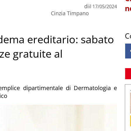
di
il
17/05/2024
n
Cinzia Timpano
C
dema ereditario: sabato
e gratuite al
semplice dipartimentale di Dermatologia e
ico