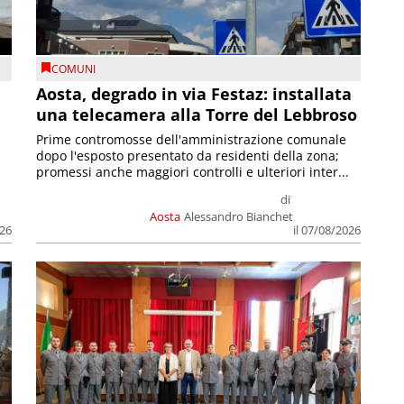
COMUNI
n
Aosta, degrado in via Festaz: installata
una telecamera alla Torre del Lebbroso
Prime contromosse dell'amministrazione comunale
dopo l'esposto presentato da residenti della zona;
promessi anche maggiori controlli e ulteriori inter...
di
Aosta
Alessandro Bianchet
026
il 07/08/2026