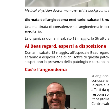
Medical physician doctor man over white background. 
Giornata dell’angioedema ereditario: sabato 18 ma
Una mattinata di consulenze sull’angioedema in occ
ereditario.
La organizza domani, sabato 18 maggio, la Struttur
Al Beauregard, esperti a disposizione
Domani, sabato 18 maggio, all’ospedale Beauregard, d
saranno a disposizione di chi soffre di questa pato
sospettano la presenza della patologia e cercano i
Cos’è l’angioedema
«L’angioed
conoscenze
la cura e l
affetti da 
responsabil
Itaca (Ita
Centro vald