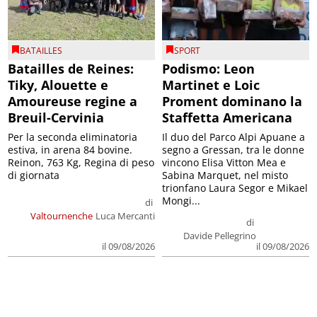
BATAILLES
SPORT
Batailles de Reines:
Podismo: Leon
Tiky, Alouette e
Martinet e Loic
Amoureuse regine a
Proment dominano la
Breuil-Cervinia
Staffetta Americana
Per la seconda eliminatoria
Il duo del Parco Alpi Apuane a
estiva, in arena 84 bovine.
segno a Gressan, tra le donne
Reinon, 763 Kg, Regina di peso
vincono Elisa Vitton Mea e
di giornata
Sabina Marquet, nel misto
trionfano Laura Segor e Mikael
Mongi...
di
Valtournenche
Luca Mercanti
di
Davide Pellegrino
il 09/08/2026
il 09/08/2026