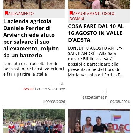
ALLEVAMENTO
APPUNTAMENTI
,
OGGI &
DOMANI
L’azienda agricola
COSA FARE DAL 10 AL
Daniele Perrier di
16 AGOSTO IN VALLE
Arvier chiede aiuto
D’AOSTA
per salvare il suo
allevamento, colpito
LUNEDÌ 10 AGOSTO ANTEY-
SAINT-ANDRÉ - Alla Sala
da un batterio
mostre Biblioteca sarà
Lanciata una raccolta fondi
possibile partecipare alla
per sostenere i costi veterinari
presentazione del libro di
e far ripartire la stalla
Maria Vassallo ed Enrico F...
di
Arvier
Fausto Vassoney
di
gazzettamatin
il 09/08/2026
il 09/08/2026