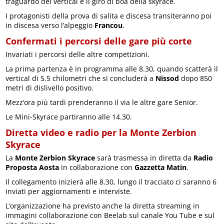
traguardo del vertical e il giro di boa della skyrace.
I protagonisti della prova di salita e discesa transiteranno poi
in discesa verso l’alpeggio
Francou
.
Confermati i percorsi delle gare più corte
Invariati i percorsi delle altre competizioni.
La prima partenza è in programma alle 8.30, quando scatterà il
vertical di 5.5 chilometri che si concluderà a
Nissod
dopo 850
metri di dislivello positivo.
Mezz’ora più tardi prenderanno il via le altre gare Senior.
Le Mini-Skyrace partiranno alle 14.30.
Diretta video e radio per la Monte Zerbion
Skyrace
La
Monte Zerbion Skyrace
sarà trasmessa in diretta da
Radio
Proposta Aosta
in collaborazione con
Gazzetta Matin
.
Il collegamento inizierà alle 8.30, lungo il tracciato ci saranno 6
inviati per aggiornamenti e interviste.
L’organizzazione ha previsto anche la diretta streaming in
immagini collaborazione con Beelab sul canale You Tube e sul