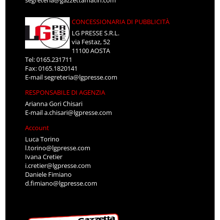
segreteria@gazzettamatin.com
CONCESSIONARIA DI PUBBLICITÀ
LG PRESSE S.R.L.
via Festaz, 52
11100 AOSTA
Tel: 0165.231711
Fax: 0165.1820141
E-mail
segreteria@lgpresse.com
RESPONSABILE DI AGENZIA
Arianna Gori Chisari
E-mail
a.chisari@lgpresse.com
Account
Luca Torino
l.torino@lgpresse.com
Ivana Cretier
i.cretier@lgpresse.com
Daniele Fimiano
d.fimiano@lgpresse.com