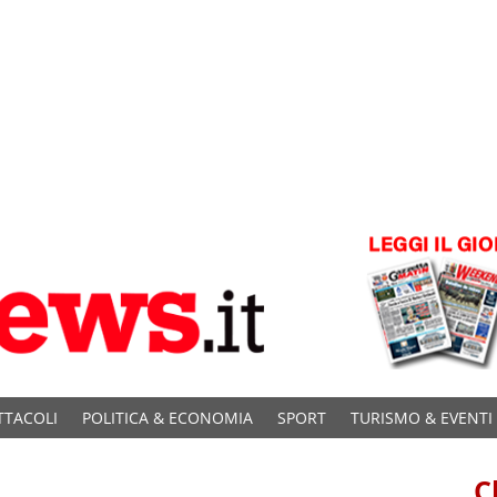
TTACOLI
POLITICA & ECONOMIA
SPORT
TURISMO & EVENTI
C