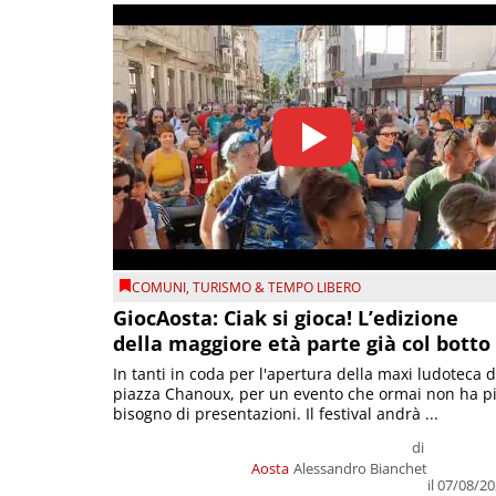
COMUNI
,
TURISMO & TEMPO LIBERO
GiocAosta: Ciak si gioca! L’edizione
della maggiore età parte già col botto
In tanti in coda per l'apertura della maxi ludoteca d
piazza Chanoux, per un evento che ormai non ha p
bisogno di presentazioni. Il festival andrà ...
di
Aosta
Alessandro Bianchet
il 07/08/2