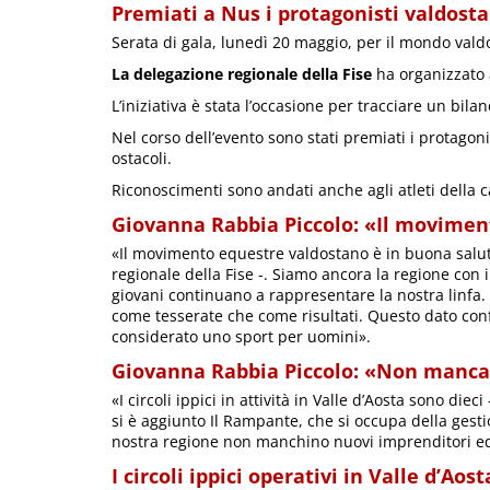
Premiati a Nus i protagonisti valdosta
Serata di gala, lunedì 20 maggio, per il mondo vald
La delegazione regionale della Fise
ha organizzato
L’iniziativa è stata l’occasione per tracciare un bila
Nel corso dell’evento sono stati premiati i protagon
ostacoli.
Riconoscimenti sono andati anche agli atleti della 
Giovanna Rabbia Piccolo: «Il movimen
«Il movimento equestre valdostano è in buona salut
regionale della Fise -. Siamo ancora la regione con i
giovani continuano a rappresentare la nostra linfa
come tesserate che come risultati. Questo dato con
considerato uno sport per uomini».
Giovanna Rabbia Piccolo: «Non manca
«I circoli ippici in attività in Valle d’Aosta sono die
si è aggiunto Il Rampante, che si occupa della ges
nostra regione non manchino nuovi imprenditori eq
I circoli ippici operativi in Valle d’Aost