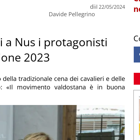
di
il
22/05/2024
n
Davide Pellegrino
C
 a Nus i protagonisti
gione 2023
 della tradizionale cena dei cavalieri e delle
o: «Il movimento valdostana è in buona