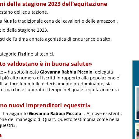
ni della stagione 2023 dell’equitazione
ostano dell’equitazione.
 a
Nus
la tradizionale cena dei cavalieri e delle amazzoni.
ncio della stagione 2023.
isti dell’ultima annata agonistica di endurance e salto
categorie
Fisdir
e ai tecnici.
to valdostano è in buona salute»
e – ha sottolineato
Giovanna Rabbia Piccolo
, delegata
l più alto numero di iscritti in rapporto alla popolazione e i
. Il settore femminile è decisamente predominante, sia
ferma che è superato il tempo nel quale l’equitazione era
no nuovi imprenditori equestri»
ci – ha aggiunto
Giovanna Rabbia Piccolo
-. Ai nove esistenti,
tione del maneggio di Quart. Questo testimonia come nella
uestri».
a