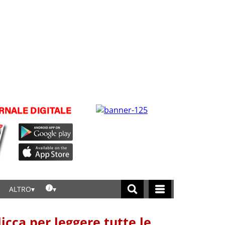
ALTRO
licca per leggere tutte le