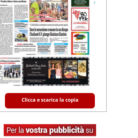
Clicca e scarica la copia