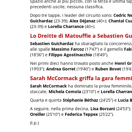
Spazio anche ai più piccoli, con la terza e ultima t
precedenti uscite, nessuna classifica.
Dopo tre tappe, i leader del circuito sono:
Cedric N
Guichardaz
(23-39);
Alex Déjanaz
(40+);
Chantal Cu
(23-39) e
Lorella Charrance
(40+).
Lo Dreitte di Matouffie a Sebastien G
Sebastien Guichardaz
ha sbaragliato la concorrenz
alle spalle
Massimo Farcoz
(17’47”) e il gemello
Fab
(18’36”) e
Filippo Agostinacchio
(18’49”).
Nei primi dieci hanno trovato posto anche
Henri G
(19’03”);
Andrea Gorret
(19’40”) e
Ruben Bovet
(19’43
Sarah McCormack griffa la gara femmi
Sarah McCormack
ha dominato la prova femminile, 
staccate,
Michela Comola
(23’10”) e
Lorella Charra
Quarta e quinta
Stéphanie Béthaz
(24’25”) e
Lucia B
A seguire, nella prima decina,
Lisa Borzani
(24’53”)
Oreiller
(25’10”) e
Federica Teppex
(25’22”).
(t.p.)