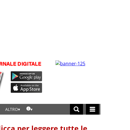
ALTRO
licca per leggere tutte le