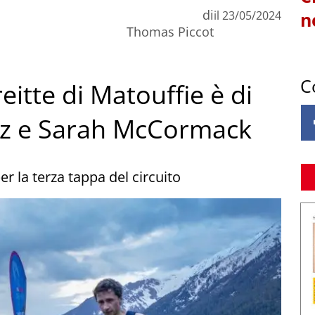
di
il
23/05/2024
n
Thomas Piccot
C
eitte di Matouffie è di
az e Sarah McCormack
r la terza tappa del circuito