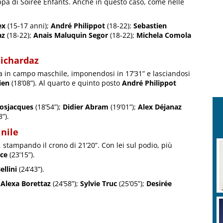
appa di Soirée Enfants. Anche in questo caso, come nelle
ex
(15-17 anni);
André Philippot
(18-22);
Sebastien
az
(18-22);
Anais Maluquin Segor
(18-22);
Michela Comola
uichardaz
a in campo maschile, imponendosi in 17’31” e lasciandosi
ien
(18’08”). Al quarto e quinto posto
André Philippot
rosjacques
(18’54”);
Didier Abram
(19’01”);
Alex Déjanaz
”).
nile
stampando il crono di 21’20”. Con lei sul podio, più
nce
(23’15”).
ellini
(24’43”).
;
Alexa Borettaz
(24’58”);
Sylvie Truc
(25’05”);
Desirée