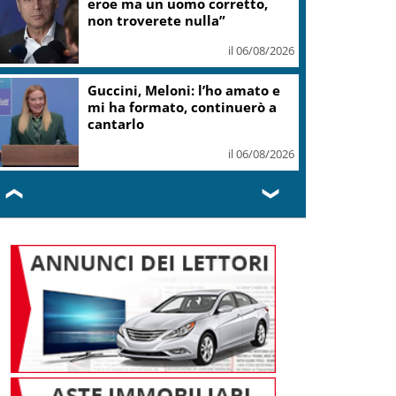
teatro Volterra
il 06/08/2026
Valle d’Aosta, torna la festa
del lardo di Arnad: c’è anche il
gelato
il 06/08/2026
❮
❯