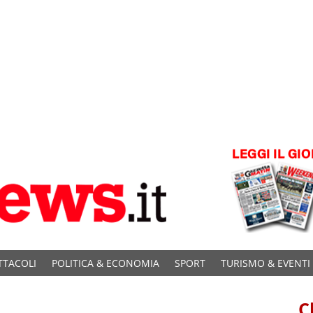
TTACOLI
POLITICA & ECONOMIA
SPORT
TURISMO & EVENTI
C