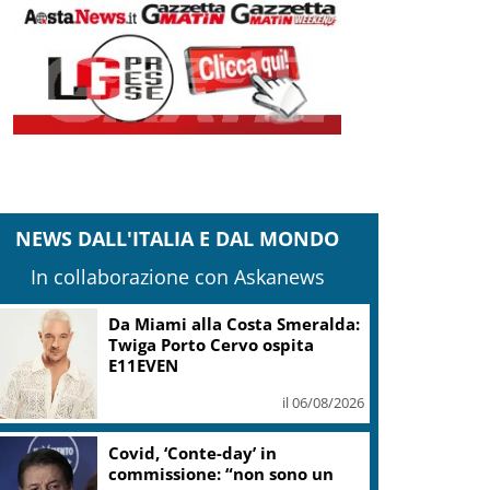
NEWS DALL'ITALIA E DAL MONDO
In collaborazione con Askanews
Sogin: in 2025 utile balza oltre
2,5 mln, decommissioning al
47,7%
il 06/08/2026
“Una notte di Casanova” di
Migliorini chiude Festival