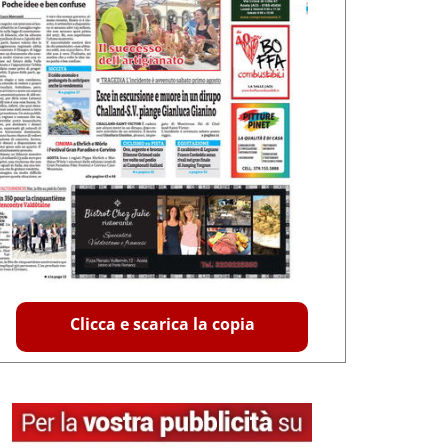
Clicca e scarica la copia