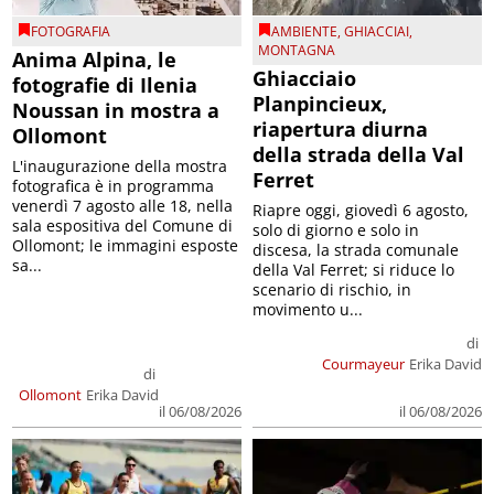
FOTOGRAFIA
AMBIENTE
,
GHIACCIAI
,
MONTAGNA
Anima Alpina, le
Ghiacciaio
fotografie di Ilenia
Planpincieux,
Noussan in mostra a
riapertura diurna
Ollomont
della strada della Val
L'inaugurazione della mostra
Ferret
fotografica è in programma
venerdì 7 agosto alle 18, nella
Riapre oggi, giovedì 6 agosto,
sala espositiva del Comune di
solo di giorno e solo in
Ollomont; le immagini esposte
discesa, la strada comunale
sa...
della Val Ferret; si riduce lo
scenario di rischio, in
movimento u...
di
Courmayeur
Erika David
di
Ollomont
Erika David
il 06/08/2026
il 06/08/2026