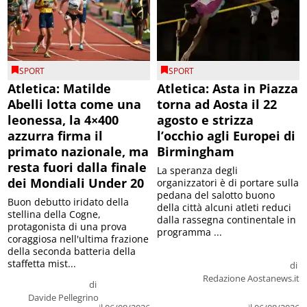
SPORT
SPORT
Atletica: Matilde
Atletica: Asta in Piazza
Abelli lotta come una
torna ad Aosta il 22
leonessa, la 4×400
agosto e strizza
azzurra firma il
l’occhio agli Europei di
primato nazionale, ma
Birmingham
resta fuori dalla finale
La speranza degli
dei Mondiali Under 20
organizzatori è di portare sulla
pedana del salotto buono
Buon debutto iridato della
della città alcuni atleti reduci
stellina della Cogne,
dalla rassegna continentale in
protagonista di una prova
programma ...
coraggiosa nell'ultima frazione
della seconda batteria della
staffetta mist...
di
Redazione Aostanews.it
di
Davide Pellegrino