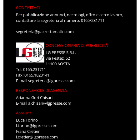
CONTATTACI
Per pubblicazione annunci, necrologi, offro e cerco lavoro,
contattare la segreteria al numero: 0165/231711
segreteria@gazzettamatin.com
CONCESSIONARIA DI PUBBLICITÀ
LG PRESSE S.R.L.
via Festaz, 52
11100 AOSTA
Tel: 0165.231711
Fax: 0165.1820141
E-mail
segreteria@lgpresse.com
RESPONSABILE DI AGENZIA
Arianna Gori Chisari
E-mail
a.chisari@lgpresse.com
Account
Luca Torino
l.torino@lgpresse.com
Ivana Cretier
i.cretier@lgpresse.com