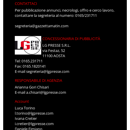
CONTATTACI
Per pubblicazione annunci, necrologi, offro e cerco lavoro,
contattare la segreteria al numero: 0165/231711
segreteria@gazzettamatin.com
CONCESSIONARIA DI PUBBLICITÀ
LG PRESSE S.R.L.
via Festaz, 52
11100 AOSTA
Tel: 0165.231711
Fax: 0165.1820141
E-mail
segreteria@lgpresse.com
RESPONSABILE DI AGENZIA
Arianna Gori Chisari
E-mail
a.chisari@lgpresse.com
Account
Luca Torino
l.torino@lgpresse.com
Ivana Cretier
i.cretier@lgpresse.com
Daniele Fimiano