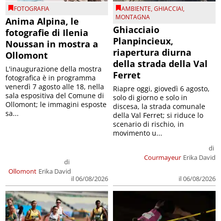
FOTOGRAFIA
AMBIENTE
,
GHIACCIAI
,
MONTAGNA
Anima Alpina, le
Ghiacciaio
fotografie di Ilenia
Planpincieux,
Noussan in mostra a
riapertura diurna
Ollomont
della strada della Val
L'inaugurazione della mostra
Ferret
fotografica è in programma
venerdì 7 agosto alle 18, nella
Riapre oggi, giovedì 6 agosto,
sala espositiva del Comune di
solo di giorno e solo in
Ollomont; le immagini esposte
discesa, la strada comunale
sa...
della Val Ferret; si riduce lo
scenario di rischio, in
movimento u...
di
Courmayeur
Erika David
di
Ollomont
Erika David
il 06/08/2026
il 06/08/2026