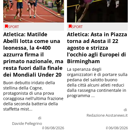
SPORT
SPORT
Atletica: Matilde
Atletica: Asta in Piazza
Abelli lotta come una
torna ad Aosta il 22
leonessa, la 4×400
agosto e strizza
azzurra firma il
l’occhio agli Europei di
primato nazionale, ma
Birmingham
resta fuori dalla finale
La speranza degli
dei Mondiali Under 20
organizzatori è di portare sulla
pedana del salotto buono
Buon debutto iridato della
della città alcuni atleti reduci
stellina della Cogne,
dalla rassegna continentale in
protagonista di una prova
programma ...
coraggiosa nell'ultima frazione
della seconda batteria della
staffetta mist...
di
Redazione Aostanews.it
di
Davide Pellegrino
il 06/08/2026
il 06/08/2026