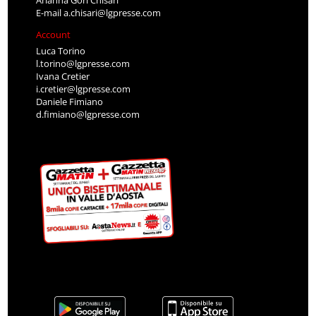
Arianna Gori Chisari
E-mail
a.chisari@lgpresse.com
Account
Luca Torino
l.torino@lgpresse.com
Ivana Cretier
i.cretier@lgpresse.com
Daniele Fimiano
d.fimiano@lgpresse.com