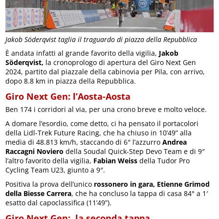
Jakob Söderqvist taglia il traguardo di piazza della Repubblica
È andata infatti al grande favorito della vigilia,
Jakob
Söderqvist,
la cronoprologo di apertura del Giro Next Gen
2024, partito dal piazzale della cabinovia per Pila, con arrivo,
dopo 8.8 km in piazza della Repubblica.
Giro Next Gen: l’Aosta-Aosta
Ben 174 i corridori al via, per una crono breve e molto veloce.
A domare l’esordio, come detto, ci ha pensato il portacolori
della Lidl-Trek Future Racing, che ha chiuso in 10’49” alla
media di 48.813 km/h, staccando di 6″ l’azzurro
Andrea
Raccagni Noviero
della Soudal Quick-Step Devo Team e di 9″
l’altro favorito della vigilia,
Fabian Weiss
della Tudor Pro
Cycling Team U23, giunto a 9″.
Positiva la prova dell’unico
rossonero in gara, Etienne Grimod
della Biesse Carrera
, che ha concluso la tappa di casa 84° a 1′
esatto dal capoclassifica (11’49”).
Giro Next Gen: la seconda tappa