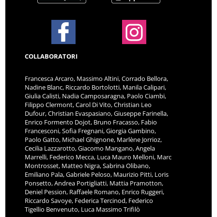
COLLABORATORI
Francesca Arcaro, Massimo Altini, Corrado Bellora,
Nadine Blanc, Riccardo Bortolotti, Manila Calipari,
Giulia Calisti, Nadia Camposaragna, Paolo Ciambi,
Filippo Clermont, Carol Di Vito, Christian Leo
Dufour, Christian Evaspasiano, Giuseppe Farinella,
Enrico Formento Dojot, Bruno Fracasso, Fabio
Francesconi, Sofia Fregnani, Giorgia Gambino,
Paolo Gatto, Michael Ghignone, Marlène Jorrioz,
Cecilia Lazzarotto, Giacomo Mangano, Angela
Marrelli, Federico Mecca, Luca Mauro Melloni, Marc
Montrosset, Matteo Nigra, Sabrina Olibano,
Emiliano Pala, Gabriele Peloso, Maurizio Pitti, Loris
Ponsetto, Andrea Portigliatti, Mattia Pramotton,
Deniel Pession, Raffaele Romano, Enrico Ruggeri,
Riccardo Savoye, Federica Tercinod, Federico
Tigellio Benvenuto, Luca Massimo Trifilò