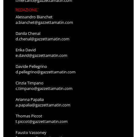
l.mercanti@gazzettamatin.com
REDAZIONE
Alessandro Bianchet
a.bianchet@gazzettamatin.com
Danila Chenal
d.chenal@gazzettamatin.com
Erika David
e.david@gazzettamatin.com
Davide Pellegrino
d.pellegrino@gazzettamatin.com
Cinzia Timpano
c.timpano@gazzettamatin.com
Arianna Papalia
a.papalia@gazzettamatin.com
Thomas Piccot
t.piccot@gazzettamatin.com
Fausto Vassoney