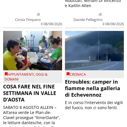
Noussan, Miriam Di Vincenzo
e Kaitlin Allen
di
di
Cinzia Timpano
Davide Pellegrino
il 08/08/2026
il 08/08/2026
APPUNTAMENTI
,
OGGI &
CRONACA
DOMANI
Etroubles: camper in
COSA FARE NEL FINE
fiamme nella galleria
SETTIMANA IN VALLE
di Echevennoz
D’AOSTA
E in corso l'intervento dei vigili
SABATO 8 AGOSTO ALLEIN –
del fuoco, non ci sono feriti
All’area verde Le Plan-de-
Clavel prosegue “ItinerDante”,
le letture dantesche, con la