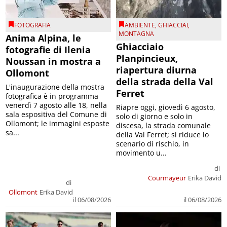
FOTOGRAFIA
AMBIENTE
,
GHIACCIAI
,
MONTAGNA
Anima Alpina, le
Ghiacciaio
fotografie di Ilenia
Planpincieux,
Noussan in mostra a
riapertura diurna
Ollomont
della strada della Val
L'inaugurazione della mostra
Ferret
fotografica è in programma
venerdì 7 agosto alle 18, nella
Riapre oggi, giovedì 6 agosto,
sala espositiva del Comune di
solo di giorno e solo in
Ollomont; le immagini esposte
discesa, la strada comunale
sa...
della Val Ferret; si riduce lo
scenario di rischio, in
movimento u...
di
Courmayeur
Erika David
di
Ollomont
Erika David
il 06/08/2026
il 06/08/2026