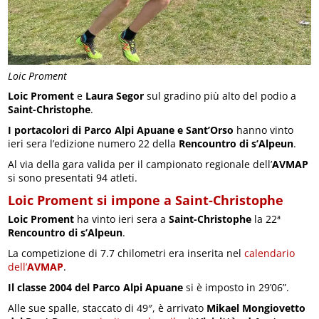
Loic Proment
Loic Proment
e
Laura Segor
sul gradino più alto del podio a
Saint-Christophe
.
I portacolori di Parco Alpi Apuane e Sant’Orso
hanno vinto
ieri sera l’edizione numero 22 della
Rencountro di s’Alpeun
.
Al via della gara valida per il campionato regionale dell’
AVMAP
si sono presentati 94 atleti.
Loic Proment si impone a Saint-Christophe
Loic Proment
ha vinto ieri sera a
Saint-Christophe
la 22ª
Rencountro di s’Alpeun
.
La competizione di 7.7 chilometri era inserita nel
calendario
dell’
AVMAP
.
Il classe 2004 del Parco Alpi Apuane
si è imposto in 29’06”.
Alle sue spalle, staccato di 49″, è arrivato
Mikael Mongiovetto