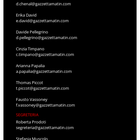
d.chenal@gazzettamatin.com
Erika David
e.david@gazzettamatin.com
Davide Pellegrino
d.pellegrino@gazzettamatin.com
Cinzia Timpano
c.timpano@gazzettamatin.com
Arianna Papalia
a.papalia@gazzettamatin.com
Thomas Piccot
t.piccot@gazzettamatin.com
Fausto Vassoney
f.vassoney@gazzettamatin.com
SEGRETERIA
Roberta Prodoti
segreteria@gazzettamatin.com
Stefania Muscolo