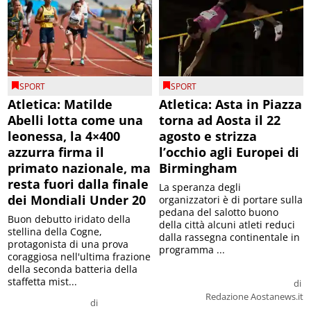
SPORT
SPORT
Atletica: Matilde
Atletica: Asta in Piazza
Abelli lotta come una
torna ad Aosta il 22
leonessa, la 4×400
agosto e strizza
azzurra firma il
l’occhio agli Europei di
primato nazionale, ma
Birmingham
resta fuori dalla finale
La speranza degli
dei Mondiali Under 20
organizzatori è di portare sulla
pedana del salotto buono
Buon debutto iridato della
della città alcuni atleti reduci
stellina della Cogne,
dalla rassegna continentale in
protagonista di una prova
programma ...
coraggiosa nell'ultima frazione
della seconda batteria della
staffetta mist...
di
Redazione Aostanews.it
di