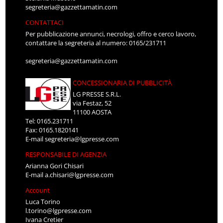
segreteria@gazzettamatin.com
CONTATTACI
Per pubblicazione annunci, necrologi, offro e cerco lavoro,
contattare la segreteria al numero: 0165/231711
segreteria@gazzettamatin.com
CONCESSIONARIA DI PUBBLICITÀ
LG PRESSE S.R.L.
via Festaz, 52
11100 AOSTA
Tel: 0165.231711
Fax: 0165.1820141
E-mail
segreteria@lgpresse.com
RESPONSABILE DI AGENZIA
Arianna Gori Chisari
E-mail
a.chisari@lgpresse.com
Account
Luca Torino
l.torino@lgpresse.com
Ivana Cretier