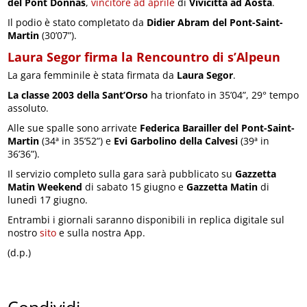
del Pont Donnas
,
vincitore ad aprile
di
Vivicittà ad Aosta
.
Il podio è stato completato da
Didier Abram del Pont-Saint-
Martin
(30’07”).
Laura Segor firma la Rencountro di s’Alpeun
La gara femminile è stata firmata da
Laura Segor
.
La classe 2003 della Sant’Orso
ha trionfato in 35’04”, 29° tempo
assoluto.
Alle sue spalle sono arrivate
Federica Barailler del Pont-Saint-
Martin
(34ª in 35’52”) e
Evi Garbolino della Calvesi
(39ª in
36’36”).
Il servizio completo sulla gara sarà pubblicato su
Gazzetta
Matin Weekend
di sabato 15 giugno e
Gazzetta Matin
di
lunedì 17 giugno.
Entrambi i giornali saranno disponibili in replica digitale sul
nostro
sito
e sulla nostra App.
(d.p.)
Condividi