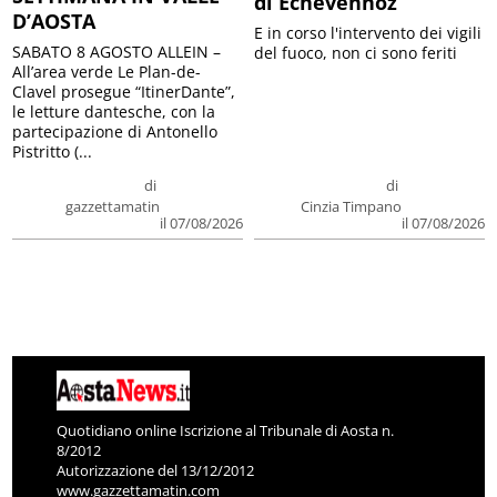
di Echevennoz
D’AOSTA
E in corso l'intervento dei vigili
SABATO 8 AGOSTO ALLEIN –
del fuoco, non ci sono feriti
All’area verde Le Plan-de-
Clavel prosegue “ItinerDante”,
le letture dantesche, con la
partecipazione di Antonello
Pistritto (...
di
di
gazzettamatin
Cinzia Timpano
il 07/08/2026
il 07/08/2026
Quotidiano online Iscrizione al Tribunale di Aosta n.
8/2012
Autorizzazione del 13/12/2012
www.gazzettamatin.com