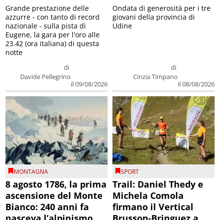
Grande prestazione delle
Ondata di generosità per i tre
azzurre - con tanto di record
giovani della provincia di
nazionale - sulla pista di
Udine
Eugene, la gara per l'oro alle
23.42 (ora italiana) di questa
notte
di
di
Davide Pellegrino
Cinzia Timpano
il 09/08/2026
il 08/08/2026
MONTAGNA
SPORT
8 agosto 1786, la prima
Trail: Daniel Thedy e
ascensione del Monte
Michela Comola
Bianco: 240 anni fa
firmano il Vertical
nasceva l’alpinismo
Brusson-Bringuez a