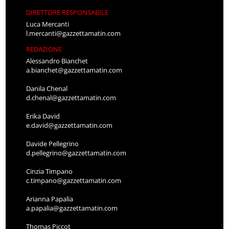
DIRETTORE RESPONSABILE
Luca Mercanti
l.mercanti@gazzettamatin.com
REDAZIONE
Alessandro Bianchet
a.bianchet@gazzettamatin.com
Danila Chenal
d.chenal@gazzettamatin.com
Erika David
e.david@gazzettamatin.com
Davide Pellegrino
d.pellegrino@gazzettamatin.com
Cinzia Timpano
c.timpano@gazzettamatin.com
Arianna Papalia
a.papalia@gazzettamatin.com
Thomas Piccot