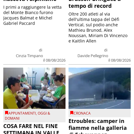
tempo di record
I primi a raggiungere la vetta
del Monte Bianco furono
Oltre 200 atleti al via
Jacques Balmat e Michel
dell'ultima tappa del Défì
Gabriel Paccard
Vertical, sul podio anche
Mathieu Brunod, Alex
Noussan, Miriam Di Vincenzo
e Kaitlin Allen
di
di
Cinzia Timpano
Davide Pellegrino
il 08/08/2026
il 08/08/2026
APPUNTAMENTI
,
OGGI &
CRONACA
DOMANI
Etroubles: camper in
COSA FARE NEL FINE
fiamme nella galleria
SETTIMANA IN VALLE