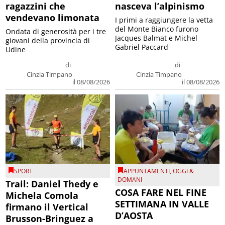
ragazzini che
nasceva l’alpinismo
vendevano limonata
I primi a raggiungere la vetta
del Monte Bianco furono
Ondata di generosità per i tre
Jacques Balmat e Michel
giovani della provincia di
Gabriel Paccard
Udine
di
di
Cinzia Timpano
Cinzia Timpano
il 08/08/2026
il 08/08/2026
SPORT
APPUNTAMENTI
,
OGGI &
DOMANI
Trail: Daniel Thedy e
COSA FARE NEL FINE
Michela Comola
SETTIMANA IN VALLE
firmano il Vertical
D’AOSTA
Brusson-Bringuez a