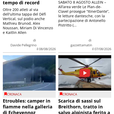
tempo di record
SABATO 8 AGOSTO ALLEIN –
All’area verde Le Plan-de-
Oltre 200 atleti al via
Clavel prosegue “ItinerDante”,
dell'ultima tappa del Défì
le letture dantesche, con la
Vertical, sul podio anche
partecipazione di Antonello
Mathieu Brunod, Alex
Pistritto (...
Noussan, Miriam Di Vincenzo
e Kaitlin Allen
di
di
Davide Pellegrino
gazzettamatin
il 08/08/2026
il 07/08/2026
CRONACA
CRONACA
Etroubles: camper in
Scarica di sassi sul
fiamme nella galleria
Breithorn, tratto in
di Echevennoz
salvo alpinista ferito a