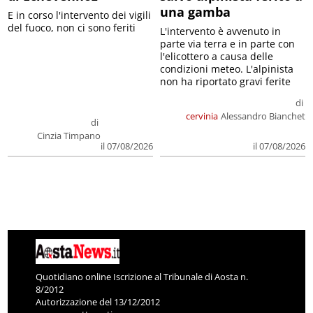
una gamba
E in corso l'intervento dei vigili
del fuoco, non ci sono feriti
L'intervento è avvenuto in
parte via terra e in parte con
l'elicottero a causa delle
condizioni meteo. L'alpinista
non ha riportato gravi ferite
di
cervinia
Alessandro Bianchet
di
Cinzia Timpano
il 07/08/2026
il 07/08/2026
Quotidiano online Iscrizione al Tribunale di Aosta n.
8/2012
Autorizzazione del 13/12/2012