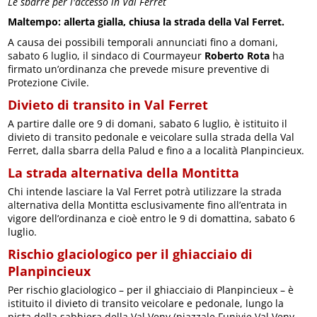
Le sbarre per l'accesso in Val Ferret
Maltempo: allerta gialla, chiusa la strada della Val Ferret.
A causa dei possibili temporali annunciati fino a domani,
sabato 6 luglio, il sindaco di Courmayeur
Roberto Rota
ha
firmato un’ordinanza che prevede misure preventive di
Protezione Civile.
Divieto di transito in Val Ferret
A partire dalle ore 9 di domani, sabato 6 luglio, è istituito il
divieto di transito pedonale e veicolare sulla strada della Val
Ferret, dalla sbarra della Palud e fino a a località Planpincieux.
La strada alternativa della Montitta
Chi intende lasciare la Val Ferret potrà utilizzare la strada
alternativa della Montitta esclusivamente fino all’entrata in
vigore dell’ordinanza e cioè entro le 9 di domattina, sabato 6
luglio.
Rischio glaciologico per il ghiacciaio di
Planpincieux
Per rischio glaciologico – per il ghiacciaio di Planpincieux – è
istituito il divieto di transito veicolare e pedonale, lungo la
pista della sabbiera della Val Veny (piazzale Funivie Val Veny-