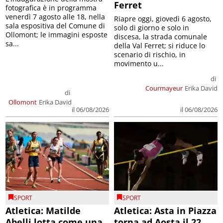
Ferret
fotografica è in programma
venerdì 7 agosto alle 18, nella
Riapre oggi, giovedì 6 agosto,
sala espositiva del Comune di
solo di giorno e solo in
Ollomont; le immagini esposte
discesa, la strada comunale
sa...
della Val Ferret; si riduce lo
scenario di rischio, in
movimento u...
di
Courmayeur
Erika David
di
Ollomont
Erika David
il 06/08/2026
il 06/08/2026
SPORT
SPORT
Atletica: Matilde
Atletica: Asta in Piazza
Abelli lotta come una
torna ad Aosta il 22