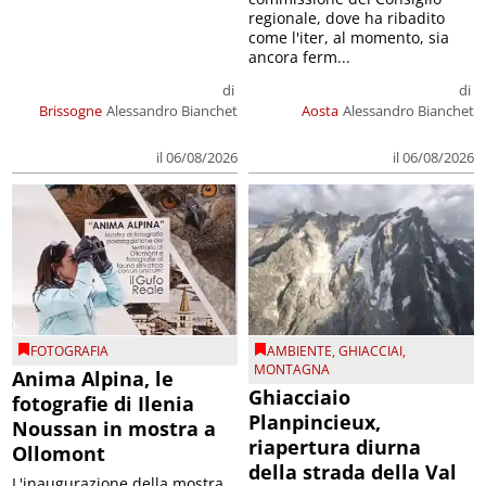
regionale, dove ha ribadito
come l'iter, al momento, sia
ancora ferm...
di
di
Brissogne
Alessandro Bianchet
Aosta
Alessandro Bianchet
il 06/08/2026
il 06/08/2026
FOTOGRAFIA
AMBIENTE
,
GHIACCIAI
,
MONTAGNA
Anima Alpina, le
Ghiacciaio
fotografie di Ilenia
Planpincieux,
Noussan in mostra a
riapertura diurna
Ollomont
della strada della Val
L'inaugurazione della mostra