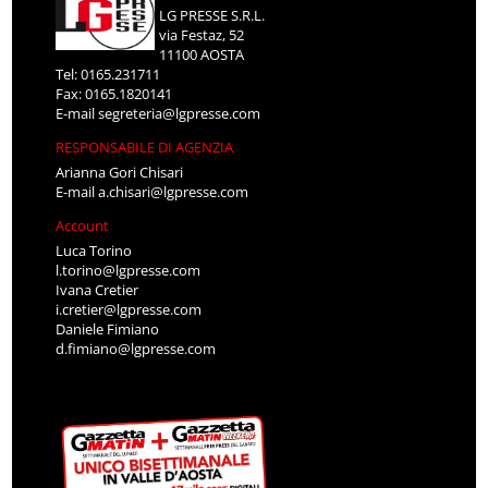
LG PRESSE S.R.L.
via Festaz, 52
11100 AOSTA
Tel: 0165.231711
Fax: 0165.1820141
E-mail
segreteria@lgpresse.com
RESPONSABILE DI AGENZIA
Arianna Gori Chisari
E-mail
a.chisari@lgpresse.com
Account
Luca Torino
l.torino@lgpresse.com
Ivana Cretier
i.cretier@lgpresse.com
Daniele Fimiano
d.fimiano@lgpresse.com