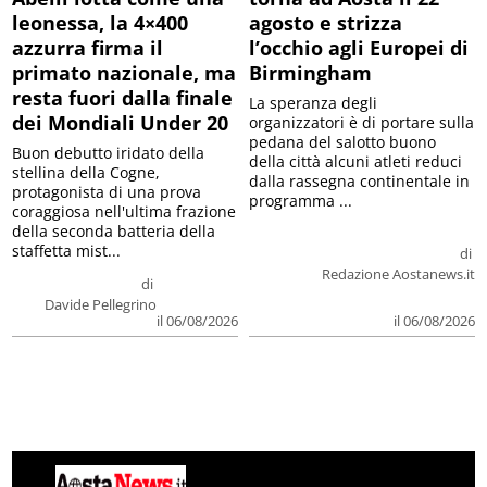
leonessa, la 4×400
agosto e strizza
azzurra firma il
l’occhio agli Europei di
primato nazionale, ma
Birmingham
resta fuori dalla finale
La speranza degli
dei Mondiali Under 20
organizzatori è di portare sulla
pedana del salotto buono
Buon debutto iridato della
della città alcuni atleti reduci
stellina della Cogne,
dalla rassegna continentale in
protagonista di una prova
programma ...
coraggiosa nell'ultima frazione
della seconda batteria della
staffetta mist...
di
Redazione Aostanews.it
di
Davide Pellegrino
il 06/08/2026
il 06/08/2026