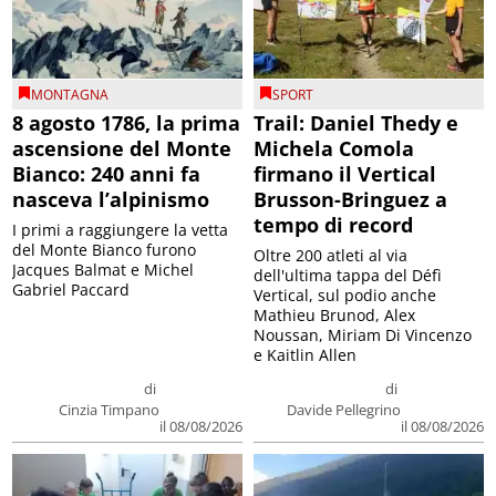
MONTAGNA
SPORT
8 agosto 1786, la prima
Trail: Daniel Thedy e
ascensione del Monte
Michela Comola
Bianco: 240 anni fa
firmano il Vertical
nasceva l’alpinismo
Brusson-Bringuez a
tempo di record
I primi a raggiungere la vetta
del Monte Bianco furono
Oltre 200 atleti al via
Jacques Balmat e Michel
dell'ultima tappa del Défì
Gabriel Paccard
Vertical, sul podio anche
Mathieu Brunod, Alex
Noussan, Miriam Di Vincenzo
e Kaitlin Allen
di
di
Cinzia Timpano
Davide Pellegrino
il 08/08/2026
il 08/08/2026