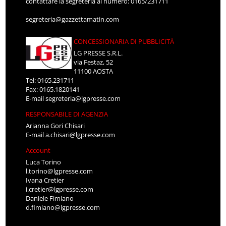
contattare la segreteria al numero: 0165/231711
segreteria@gazzettamatin.com
CONCESSIONARIA DI PUBBLICITÀ
LG PRESSE S.R.L.
via Festaz, 52
11100 AOSTA
Tel: 0165.231711
Fax: 0165.1820141
E-mail
segreteria@lgpresse.com
RESPONSABILE DI AGENZIA
Arianna Gori Chisari
E-mail
a.chisari@lgpresse.com
Account
Luca Torino
l.torino@lgpresse.com
Ivana Cretier
i.cretier@lgpresse.com
Daniele Fimiano
d.fimiano@lgpresse.com