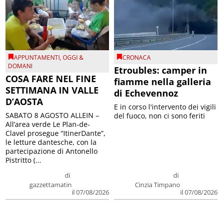
APPUNTAMENTI
,
OGGI &
CRONACA
DOMANI
Etroubles: camper in
COSA FARE NEL FINE
fiamme nella galleria
SETTIMANA IN VALLE
di Echevennoz
D’AOSTA
E in corso l'intervento dei vigili
SABATO 8 AGOSTO ALLEIN –
del fuoco, non ci sono feriti
All’area verde Le Plan-de-
Clavel prosegue “ItinerDante”,
le letture dantesche, con la
partecipazione di Antonello
Pistritto (...
di
di
gazzettamatin
Cinzia Timpano
il 07/08/2026
il 07/08/2026