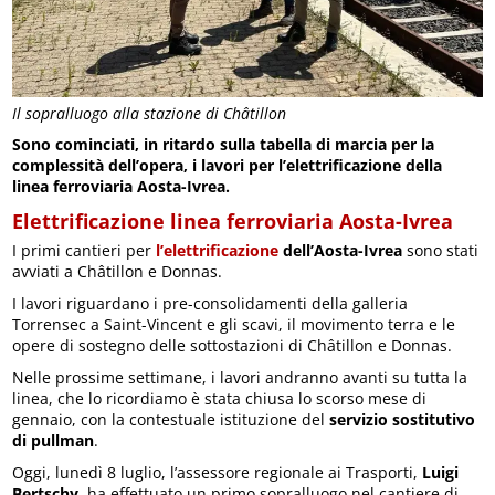
Il sopralluogo alla stazione di Châtillon
Sono cominciati, in ritardo sulla tabella di marcia per la
complessità dell’opera, i lavori per l’elettrificazione della
linea ferroviaria Aosta-Ivrea.
Elettrificazione linea ferroviaria Aosta-Ivrea
I primi cantieri per
l’elettrificazione
dell’Aosta-Ivrea
sono stati
avviati a Châtillon e Donnas.
I lavori riguardano i pre-consolidamenti della galleria
Torrensec a Saint-Vincent e gli scavi, il movimento terra e le
opere di sostegno delle sottostazioni di Châtillon e Donnas.
Nelle prossime settimane, i lavori andranno avanti su tutta la
linea, che lo ricordiamo è stata chiusa lo scorso mese di
gennaio, con la contestuale istituzione del
servizio sostitutivo
di pullman
.
Oggi, lunedì 8 luglio, l’assessore regionale ai Trasporti,
Luigi
Bertschy
, ha effettuato un primo sopralluogo nel cantiere di