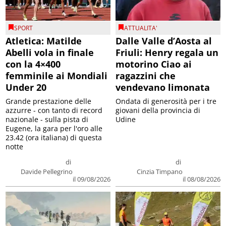
SPORT
ATTUALITA'
Atletica: Matilde
Dalle Valle d’Aosta al
Abelli vola in finale
Friuli: Henry regala un
con la 4×400
motorino Ciao ai
femminile ai Mondiali
ragazzini che
Under 20
vendevano limonata
Grande prestazione delle
Ondata di generosità per i tre
azzurre - con tanto di record
giovani della provincia di
nazionale - sulla pista di
Udine
Eugene, la gara per l'oro alle
23.42 (ora italiana) di questa
notte
di
di
Davide Pellegrino
Cinzia Timpano
il 09/08/2026
il 08/08/2026