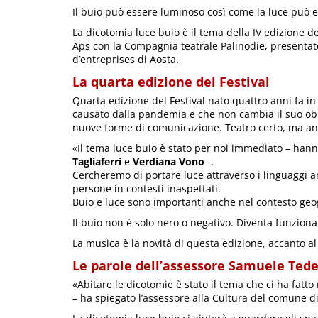
Il buio può essere luminoso così come la luce può 
La dicotomia luce buio è il tema della IV edizione d
Aps con la Compagnia teatrale Palinodie, presentat
d’entreprises di Aosta.
La quarta edizione del Festival
Quarta edizione del Festival nato quattro anni fa in
causato dalla pandemia e che non cambia il suo obiett
nuove forme di comunicazione. Teatro certo, ma anch
«Il tema luce buio è stato per noi immediato – hanno 
Tagliaferri
e
Verdiana Vono
-.
Cercheremo di portare luce attraverso i linguaggi art
persone in contesti inaspettati.
Buio e luce sono importanti anche nel contesto geogr
Il buio non è solo nero o negativo. Diventa funziona
La musica è la novità di questa edizione, accanto al te
Le parole dell’assessore Samuele Ted
«Abitare le dicotomie è stato il tema che ci ha fatto
– ha spiegato l’assessore alla Cultura del comune d