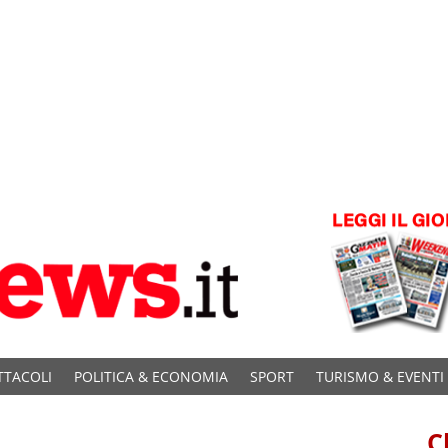
TTACOLI
POLITICA & ECONOMIA
SPORT
TURISMO & EVENTI
C