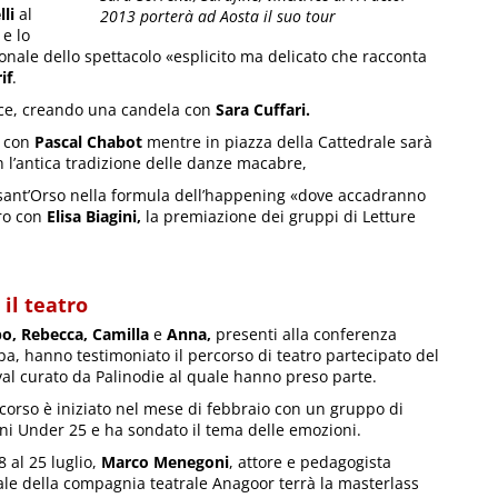
li
al
2013 porterà ad Aosta il suo tour
e lo
ionale dello spettacolo «esplicito ma delicato che racconta
if
.
 luce, creando una candela con
Sara Cuffari.
o con
Pascal Chabot
mentre in piazza della Cattedrale sarà
n l’antica tradizione delle danze macabre,
to sant’Orso nella formula dell’happening «dove accadranno
tro con
Elisa Biagini,
la premiazione dei gruppi di Letture
il teatro
o, Rebecca, Camilla
e
Anna,
presenti alla conferenza
a, hanno testimoniato il percorso di teatro partecipato del
val curato da Palinodie al quale hanno preso parte.
rcorso è iniziato nel mese di febbraio con un gruppo di
ni Under 25 e ha sondato il tema delle emozioni.
8 al 25 luglio,
Marco Menegoni
, attore e pedagogista
ale della compagnia teatrale Anagoor terrà la masterlass