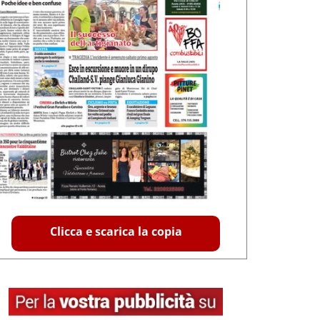
Clicca e scarica la copia