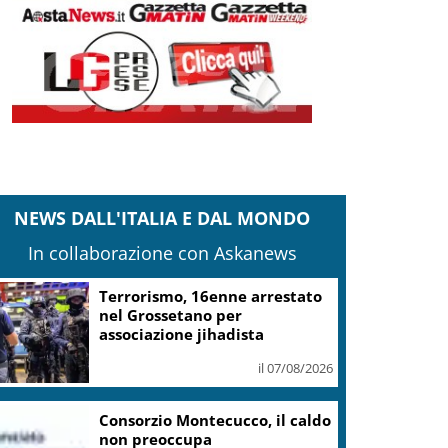
NEWS DALL'ITALIA E DAL MONDO
In collaborazione con Askanews
Musica e arte contemporanea,
Lerici ha puntato su Giovanni
Ozzola
il 07/08/2026
Guggenheim Venezia, dolore
per la scomparsa di Maria Rita