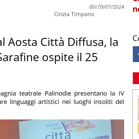
di
il
09/07/2024
n
Cinzia Timpano
C
l Aosta Città Diffusa, la
Sarafine ospite il 25
gnia teatrale Palinodie presentano la IV
e linguaggi artistici nei luoghi insoliti del