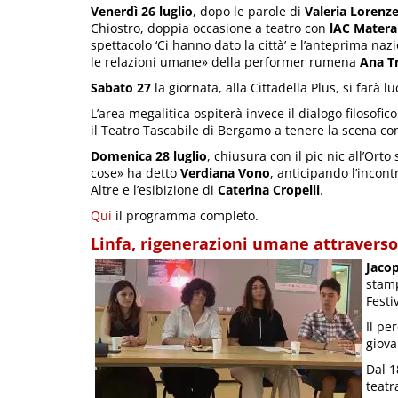
Venerdì 26 luglio
, dopo le parole di
Valeria Lorenzel
Chiostro, doppia occasione a teatro con
lAC Matera
spettacolo ‘Ci hanno dato la città’ e l’anteprima naz
le relazioni umane» della performer rumena
Ana Tr
Sabato 27
la giornata, alla Cittadella Plus, si farà
L’area megalitica ospiterà invece il dialogo filosofic
il Teatro Tascabile di Bergamo a tenere la scena co
Domenica 28 luglio
, chiusura con il pic nic all’Or
cose» ha detto
Verdiana Vono
, anticipando l’incon
Altre e l’esibizione di
Caterina Cropelli
.
Qui
il programma completo.
Linfa, rigenerazioni umane attraverso 
Jacop
stamp
Festi
Il pe
giova
Dal 1
teatr