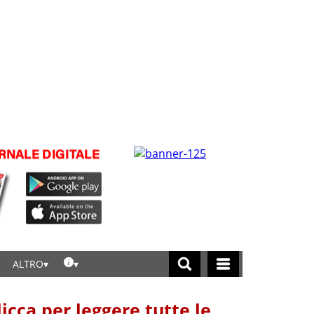
ALTRO
licca per leggere tutte le