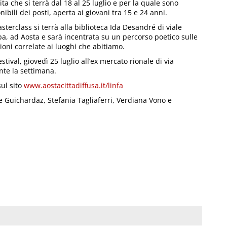
ita che si terrà dal 18 al 25 luglio e per la quale sono
nibili dei posti, aperta ai giovani tra 15 e 24 anni.
sterclass si terrà alla biblioteca Ida Desandré di viale
a, ad Aosta e sarà incentrata su un percorso poetico sulle
oni correlate ai luoghi che abitiamo.
tival, giovedì 25 luglio all’ex mercato rionale di via
nte la settimana.
sul sito
www.aostacittadiffusa.it/linfa
rre Guichardaz, Stefania Tagliaferri, Verdiana Vono e