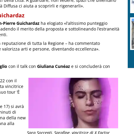
zi della città. A guardare, non vedere, spazi che diventano
à Diffusa ci aiuta a scoprirli e rigenerarli».
Guichardaz
n-Pierre Guichardaz
ha elogiato «l’altissimo punteggio
dendo il merito della proposta e sottolineando l’estraneità
nti.
la reputazione di tutta la Regione – ha commentato
e valorizza arti e persone, diventando eccellenza».
glio
con il talk con
Giuliana Cunéaz
e si concluderà con
22 con il
ta vincitrice
suo tour ‘È
e 17) si avrà
minuti di
tana della new
ana alla
Sara Sorrenti, Sarafine, vincitrice di X Factor