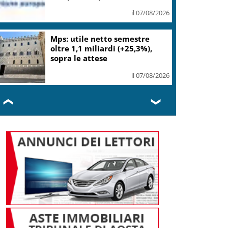
Cerilli
il 07/08/2026
Bitdefender: popolarità de
L’Odissea usata per diffondere
malware
il 06/08/2026
❮
❯