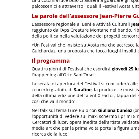
La dicotomia luce buio ci aiuterà a guardare gli spa
palcoscenici e attraverso i quali il Festival Aosta Citt
Le parole dell’assessore Jean-Pierre 
L’assessore regionale ai Beni e Attività Culturali
Jea
raggiunto dall’Aps Creature Montane nel bando, riba
della politica nella valutazione dei progetti concorre
«Un Festival che insiste su Aosta ma che accresce 
Guichardaz, una proposta che tocca luoghi insoliti 
Il programma
Quattro giorni di Festival che esordirà
giovedì 25 lu
l’happening all’Orto Sant’Orso.
La serata di apertura del Festival si concluderà alle 
concerto gratuito di
Sarafine
, la producer e musicis
della ultima edizione del talent X Factor, tappa del 
così che va il mondo’
Nel talk sul tema Luce Buio con
Giuliana Cunéaz
(or
l’opportunità di vedere sul maxi schermo i primi 8 
‘Cercatori di luce’, opera inedita dell’artista valdso
media art che per la prima volta porta la figura um
ricerca della luce.