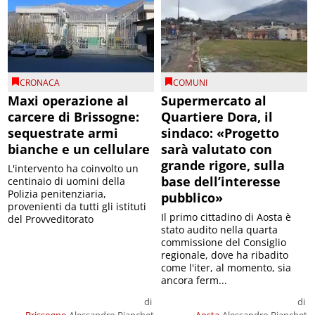
CRONACA
COMUNI
Maxi operazione al
Supermercato al
carcere di Brissogne:
Quartiere Dora, il
sequestrate armi
sindaco: «Progetto
bianche e un cellulare
sarà valutato con
grande rigore, sulla
L'intervento ha coinvolto un
base dell’interesse
centinaio di uomini della
Polizia penitenziaria,
pubblico»
provenienti da tutti gli istituti
Il primo cittadino di Aosta è
del Provveditorato
stato audito nella quarta
commissione del Consiglio
regionale, dove ha ribadito
come l'iter, al momento, sia
ancora ferm...
di
di