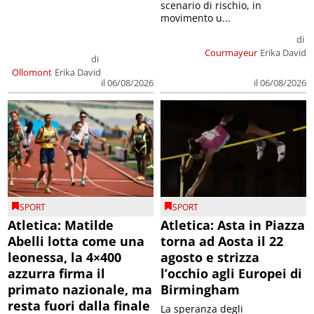
scenario di rischio, in
movimento u...
di
Courmayeur
Erika David
di
Ollomont
Erika David
il 06/08/2026
il 06/08/2026
SPORT
SPORT
Atletica: Matilde
Atletica: Asta in Piazza
Abelli lotta come una
torna ad Aosta il 22
leonessa, la 4×400
agosto e strizza
azzurra firma il
l’occhio agli Europei di
primato nazionale, ma
Birmingham
resta fuori dalla finale
La speranza degli