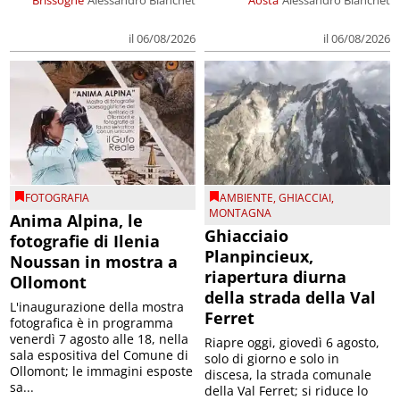
Brissogne
Alessandro Bianchet
Aosta
Alessandro Bianchet
il 06/08/2026
il 06/08/2026
FOTOGRAFIA
AMBIENTE
,
GHIACCIAI
,
MONTAGNA
Anima Alpina, le
Ghiacciaio
fotografie di Ilenia
Planpincieux,
Noussan in mostra a
riapertura diurna
Ollomont
della strada della Val
L'inaugurazione della mostra
Ferret
fotografica è in programma
venerdì 7 agosto alle 18, nella
Riapre oggi, giovedì 6 agosto,
sala espositiva del Comune di
solo di giorno e solo in
Ollomont; le immagini esposte
discesa, la strada comunale
sa...
della Val Ferret; si riduce lo