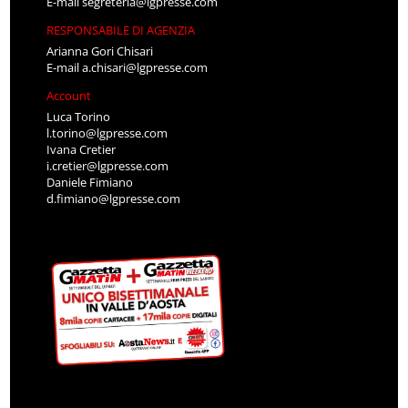
E-mail
segreteria@lgpresse.com
RESPONSABILE DI AGENZIA
Arianna Gori Chisari
E-mail
a.chisari@lgpresse.com
Account
Luca Torino
l.torino@lgpresse.com
Ivana Cretier
i.cretier@lgpresse.com
Daniele Fimiano
d.fimiano@lgpresse.com