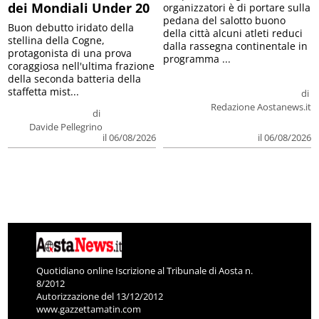
dei Mondiali Under 20
organizzatori è di portare sulla
pedana del salotto buono
Buon debutto iridato della
della città alcuni atleti reduci
stellina della Cogne,
dalla rassegna continentale in
protagonista di una prova
programma ...
coraggiosa nell'ultima frazione
della seconda batteria della
staffetta mist...
di
Redazione Aostanews.it
di
Davide Pellegrino
il 06/08/2026
il 06/08/2026
Quotidiano online Iscrizione al Tribunale di Aosta n.
8/2012
Autorizzazione del 13/12/2012
www.gazzettamatin.com