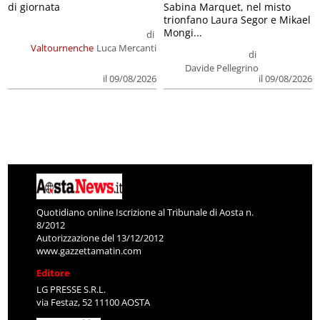
di giornata
Sabina Marquet, nel misto
trionfano Laura Segor e Mikael
Mongi...
di
Valtournenche
Luca Mercanti
di
Davide Pellegrino
il 09/08/2026
il 09/08/2026
Quotidiano online Iscrizione al Tribunale di Aosta n.
8/2012
Autorizzazione del 13/12/2012
www.gazzettamatin.com
Editore
LG PRESSE S.R.L.
via Festaz, 52 11100 AOSTA