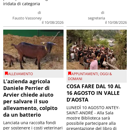
iridata di categoria
di
di
Fausto Vassoney
segreteria
il 10/08/2026
il 10/08/2026
ALLEVAMENTO
APPUNTAMENTI
,
OGGI &
DOMANI
L’azienda agricola
COSA FARE DAL 10 AL
Daniele Perrier di
16 AGOSTO IN VALLE
Arvier chiede aiuto
D’AOSTA
per salvare il suo
allevamento, colpito
LUNEDÌ 10 AGOSTO ANTEY-
SAINT-ANDRÉ - Alla Sala
da un batterio
mostre Biblioteca sarà
Lanciata una raccolta fondi
possibile partecipare alla
per sostenere i costi veterinari
presentazione del libro di