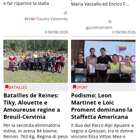
e far ripartire la stalla
Maria Vassallo ed Enrico F...
di
Arvier
Fausto Vassoney
di
gazzettamatin
il 09/08/2026
il 09/08/2026
BATAILLES
SPORT
Batailles de Reines:
Podismo: Leon
Tiky, Alouette e
Martinet e Loic
Amoureuse regine a
Proment dominano la
Breuil-Cervinia
Staffetta Americana
Per la seconda eliminatoria
Il duo del Parco Alpi Apuane a
estiva, in arena 84 bovine.
segno a Gressan, tra le donne
Reinon, 763 Kg, Regina di peso
vincono Elisa Vitton Mea e