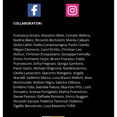
COLLABORATORI
Francesca Arcaro, Massimo Altini, Corrado Bellora,
Nadine Blanc, Riccardo Bortolotti, Manila Calipari,
Giulia Calisti, Nadia Camposaragna, Paolo Ciambi,
Filippo Clermont, Carol Di Vito, Christian Leo
Dufour, Christian Evaspasiano, Giuseppe Farinella,
Enrico Formento Dojot, Bruno Fracasso, Fabio
Francesconi, Sofia Fregnani, Giorgia Gambino,
Paolo Gatto, Michael Ghignone, Marlène Jorrioz,
Cecilia Lazzarotto, Giacomo Mangano, Angela
Marrelli, Federico Mecca, Luca Mauro Melloni, Marc
Montrosset, Matteo Nigra, Sabrina Olibano,
Emiliano Pala, Gabriele Peloso, Maurizio Pitti, Loris
Ponsetto, Andrea Portigliatti, Mattia Pramotton,
Deniel Pession, Raffaele Romano, Enrico Ruggeri,
Riccardo Savoye, Federica Tercinod, Federico
Tigellio Benvenuto, Luca Massimo Trifilò