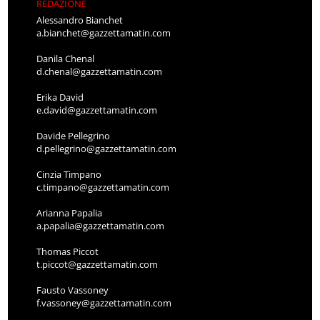
REDAZIONE
Alessandro Bianchet
a.bianchet@gazzettamatin.com
Danila Chenal
d.chenal@gazzettamatin.com
Erika David
e.david@gazzettamatin.com
Davide Pellegrino
d.pellegrino@gazzettamatin.com
Cinzia Timpano
c.timpano@gazzettamatin.com
Arianna Papalia
a.papalia@gazzettamatin.com
Thomas Piccot
t.piccot@gazzettamatin.com
Fausto Vassoney
f.vassoney@gazzettamatin.com