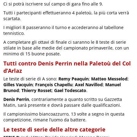
Ci si potrà iscrivere sul campo di gara fino alle 9.
Tutti i partecipanti effettueranno 4 paletoù, la più corta verrà
scartata.
I migliori 8 passeranno il turno e accederanno al tabellone
tennistico.
A completare gli ottavi di finale ci saranno le 8 teste di serie
stilate in base alle medie del campionato primaverile, con un
minimo di 15 buone posate.
Tutti contro Denis Perrin nella Paletoù del Col
d’Arlaz
Le teste di serie di A sono:
Remy Peaquin
;
Matteo Messelod
;
Gilles Vacquin
;
François Chapellu
;
Axel Navillod
;
Manuel
Brunod
;
Thierry Rosset
;
Gael Todescato
.
Denis Perrin
, contrariamente a quanto scritto su Gazzetta
Matin, sarà presente e dovrà passare dalle qualificazioni.
Il campionissimo biancoazzurro, 13 volte a segno in questa
competizione, rimane l’uomo da battere.
Le teste di serie delle altre categorie