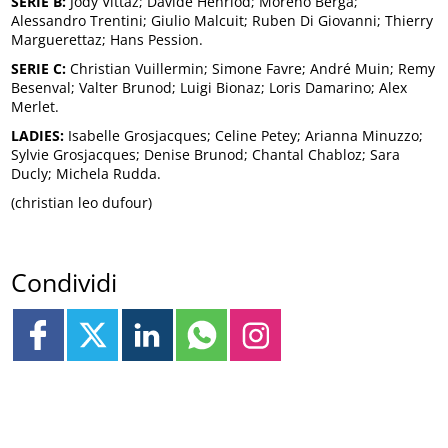
SERIE B:
Jody Vittaz; Davide Henriod; Moreno Berga;
Alessandro Trentini; Giulio Malcuit; Ruben Di Giovanni; Thierry
Marguerettaz; Hans Pession.
SERIE C:
Christian Vuillermin; Simone Favre; André Muin; Remy
Besenval; Valter Brunod; Luigi Bionaz; Loris Damarino; Alex
Merlet.
LADIES:
Isabelle Grosjacques; Celine Petey; Arianna Minuzzo;
Sylvie Grosjacques; Denise Brunod; Chantal Chabloz; Sara
Ducly; Michela Rudda.
(christian leo dufour)
Condividi