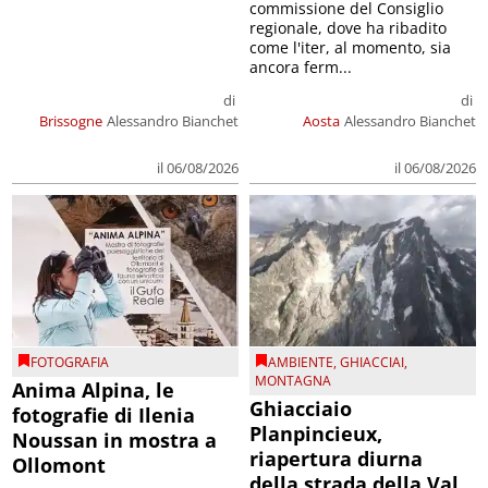
commissione del Consiglio
regionale, dove ha ribadito
come l'iter, al momento, sia
ancora ferm...
di
di
Brissogne
Alessandro Bianchet
Aosta
Alessandro Bianchet
il 06/08/2026
il 06/08/2026
FOTOGRAFIA
AMBIENTE
,
GHIACCIAI
,
MONTAGNA
Anima Alpina, le
Ghiacciaio
fotografie di Ilenia
Planpincieux,
Noussan in mostra a
riapertura diurna
Ollomont
della strada della Val