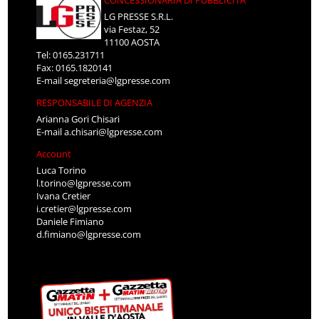
CONCESSIONARIA DI PUBBLICITÀ
LG PRESSE S.R.L.
via Festaz, 52
11100 AOSTA
Tel: 0165.231711
Fax: 0165.1820141
E-mail
segreteria@lgpresse.com
RESPONSABILE DI AGENZIA
Arianna Gori Chisari
E-mail
a.chisari@lgpresse.com
Account
Luca Torino
l.torino@lgpresse.com
Ivana Cretier
i.cretier@lgpresse.com
Daniele Fimiano
d.fimiano@lgpresse.com