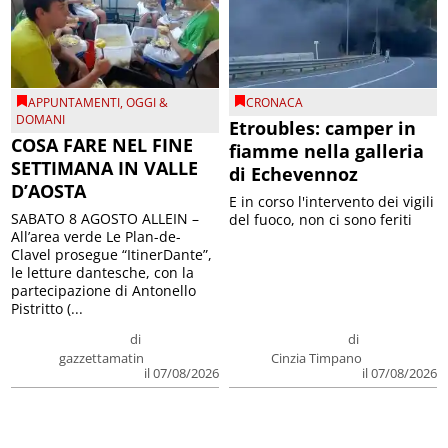
APPUNTAMENTI
,
OGGI &
CRONACA
DOMANI
Etroubles: camper in
COSA FARE NEL FINE
fiamme nella galleria
SETTIMANA IN VALLE
di Echevennoz
D’AOSTA
E in corso l'intervento dei vigili
SABATO 8 AGOSTO ALLEIN –
del fuoco, non ci sono feriti
All’area verde Le Plan-de-
Clavel prosegue “ItinerDante”,
le letture dantesche, con la
partecipazione di Antonello
Pistritto (...
di
di
gazzettamatin
Cinzia Timpano
il 07/08/2026
il 07/08/2026