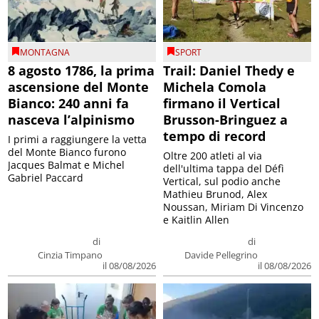
MONTAGNA
SPORT
8 agosto 1786, la prima
Trail: Daniel Thedy e
ascensione del Monte
Michela Comola
Bianco: 240 anni fa
firmano il Vertical
nasceva l’alpinismo
Brusson-Bringuez a
tempo di record
I primi a raggiungere la vetta
del Monte Bianco furono
Oltre 200 atleti al via
Jacques Balmat e Michel
dell'ultima tappa del Défì
Gabriel Paccard
Vertical, sul podio anche
Mathieu Brunod, Alex
Noussan, Miriam Di Vincenzo
e Kaitlin Allen
di
di
Cinzia Timpano
Davide Pellegrino
il 08/08/2026
il 08/08/2026