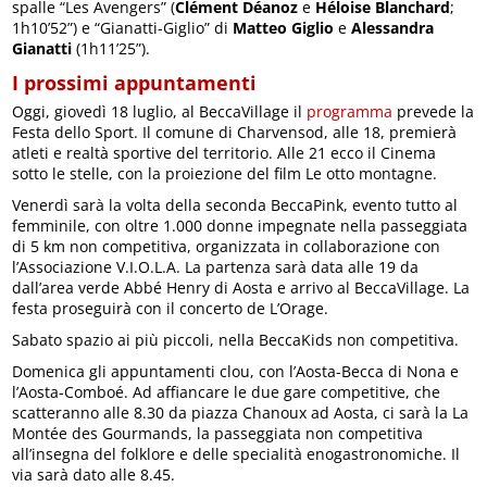
spalle “Les Avengers” (
Clément Déanoz
e
Héloise Blanchard
;
1h10’52”) e “Gianatti-Giglio” di
Matteo Giglio
e
Alessandra
Gianatti
(1h11’25”).
I prossimi appuntamenti
Oggi, giovedì 18 luglio, al BeccaVillage il
programma
prevede la
Festa dello Sport. Il comune di Charvensod, alle 18, premierà
atleti e realtà sportive del territorio. Alle 21 ecco il Cinema
sotto le stelle, con la proiezione del film Le otto montagne.
Venerdì sarà la volta della seconda BeccaPink, evento tutto al
femminile, con oltre 1.000 donne impegnate nella passeggiata
di 5 km non competitiva, organizzata in collaborazione con
l’Associazione V.I.O.L.A. La partenza sarà data alle 19 da
dall’area verde Abbé Henry di Aosta e arrivo al BeccaVillage. La
festa proseguirà con il concerto de L’Orage.
Sabato spazio ai più piccoli, nella BeccaKids non competitiva.
Domenica gli appuntamenti clou, con l’Aosta-Becca di Nona e
l’Aosta-Comboé. Ad affiancare le due gare competitive, che
scatteranno alle 8.30 da piazza Chanoux ad Aosta, ci sarà la La
Montée des Gourmands, la passeggiata non competitiva
all’insegna del folklore e delle specialità enogastronomiche. Il
via sarà dato alle 8.45.