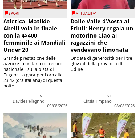
SPORT
ATTUALITA'
Atletica: Matilde
Dalle Valle d’Aosta al
Abelli vola in finale
Friuli: Henry regala un
con la 4×400
motorino Ciao ai
femminile ai Mondiali
ragazzini che
Under 20
vendevano limonata
Grande prestazione delle
Ondata di generosità per i tre
azzurre - con tanto di record
giovani della provincia di
nazionale - sulla pista di
Udine
Eugene, la gara per l'oro alle
23.42 (ora italiana) di questa
notte
di
di
Davide Pellegrino
Cinzia Timpano
il 09/08/2026
il 08/08/2026