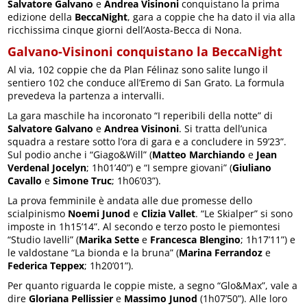
Salvatore Galvano
e
Andrea Visinoni
conquistano la prima
edizione della
BeccaNight
, gara a coppie che ha dato il via alla
ricchissima cinque giorni dell’Aosta-Becca di Nona.
Galvano-Visinoni conquistano la BeccaNight
Al via, 102 coppie che da Plan Félinaz sono salite lungo il
sentiero 102 che conduce all’Eremo di San Grato. La formula
prevedeva la partenza a intervalli.
La gara maschile ha incoronato “I reperibili della notte” di
Salvatore Galvano
e
Andrea Visinoni
. Si tratta dell’unica
squadra a restare sotto l’ora di gara e a concludere in 59’23”.
Sul podio anche i “Giago&Will” (
Matteo Marchiando
e
Jean
Verdenal Jocelyn
; 1h01’40”) e “I sempre giovani” (
Giuliano
Cavallo
e
Simone Truc
; 1h06’03”).
La prova femminile è andata alle due promesse dello
scialpinismo
Noemi Junod
e
Clizia Vallet
. “Le Skialper” si sono
imposte in 1h15’14”. Al secondo e terzo posto le piemontesi
“Studio Iavelli” (
Marika Sette
e
Francesca Blengino
; 1h17’11”) e
le valdostane “La bionda e la bruna” (
Marina Ferrandoz
e
Federica Teppex
; 1h20’01”).
Per quanto riguarda le coppie miste, a segno “Glo&Max”, vale a
dire
Gloriana Pellissier
e
Massimo Junod
(1h07’50”). Alle loro