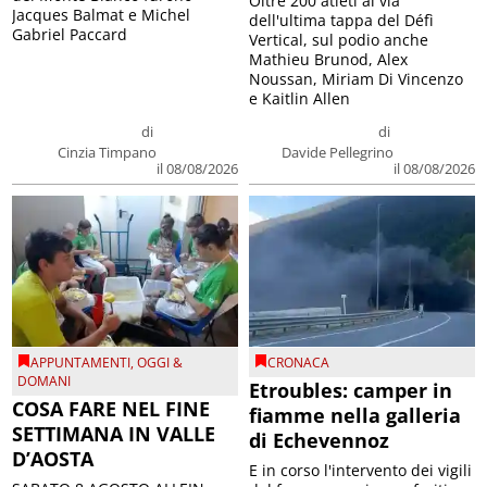
Oltre 200 atleti al via
Jacques Balmat e Michel
dell'ultima tappa del Défì
Gabriel Paccard
Vertical, sul podio anche
Mathieu Brunod, Alex
Noussan, Miriam Di Vincenzo
e Kaitlin Allen
di
di
Cinzia Timpano
Davide Pellegrino
il 08/08/2026
il 08/08/2026
APPUNTAMENTI
,
OGGI &
CRONACA
DOMANI
Etroubles: camper in
COSA FARE NEL FINE
fiamme nella galleria
SETTIMANA IN VALLE
di Echevennoz
D’AOSTA
E in corso l'intervento dei vigili