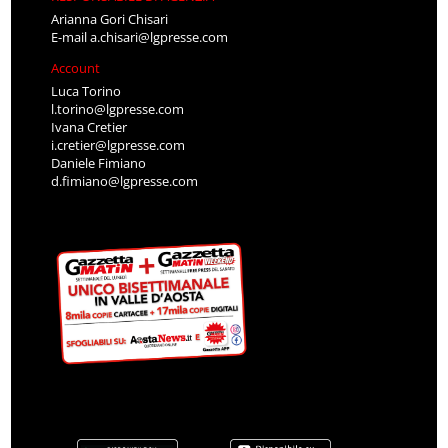
Arianna Gori Chisari
E-mail
a.chisari@lgpresse.com
Account
Luca Torino
l.torino@lgpresse.com
Ivana Cretier
i.cretier@lgpresse.com
Daniele Fimiano
d.fimiano@lgpresse.com