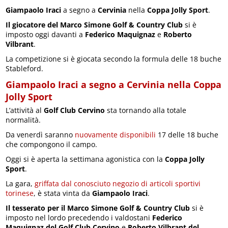
Giampaolo Iraci
a segno a
Cervinia
nella
Coppa Jolly Sport
.
Il giocatore del Marco Simone Golf & Country Club
si è
imposto oggi davanti a
Federico Maquignaz
e
Roberto
Vilbrant
.
La competizione si è giocata secondo la formula delle 18 buche
Stableford.
Giampaolo Iraci a segno a Cervinia nella Coppa
Jolly Sport
L’attività al
Golf Club Cervino
sta tornando alla totale
normalità.
Da venerdì saranno
nuovamente disponibili
17 delle 18 buche
che compongono il campo.
Oggi si è aperta la settimana agonistica con la
Coppa Jolly
Sport
.
La gara,
griffata dal conosciuto negozio di articoli sportivi
torinese
, è stata vinta da
Giampaolo Iraci
.
Il tesserato per il Marco Simone Golf & Country Club
si è
imposto nel lordo precedendo i valdostani
Federico
Maquignaz del Golf Club Cervino
e
Roberto Vilbrant del