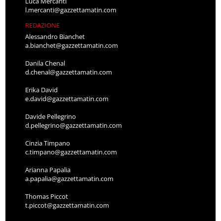
Luca Mercanti
l.mercanti@gazzettamatin.com
REDAZIONE
Alessandro Bianchet
a.bianchet@gazzettamatin.com
Danila Chenal
d.chenal@gazzettamatin.com
Erika David
e.david@gazzettamatin.com
Davide Pellegrino
d.pellegrino@gazzettamatin.com
Cinzia Timpano
c.timpano@gazzettamatin.com
Arianna Papalia
a.papalia@gazzettamatin.com
Thomas Piccot
t.piccot@gazzettamatin.com