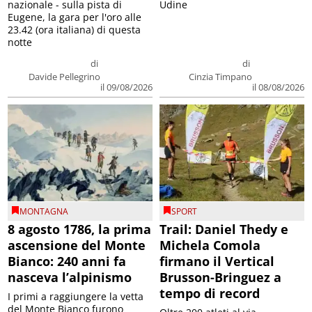
nazionale - sulla pista di
Udine
Eugene, la gara per l'oro alle
23.42 (ora italiana) di questa
notte
di
di
Davide Pellegrino
Cinzia Timpano
il 09/08/2026
il 08/08/2026
MONTAGNA
SPORT
8 agosto 1786, la prima
Trail: Daniel Thedy e
ascensione del Monte
Michela Comola
Bianco: 240 anni fa
firmano il Vertical
nasceva l’alpinismo
Brusson-Bringuez a
tempo di record
I primi a raggiungere la vetta
del Monte Bianco furono