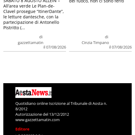
SABATO 8 AGOSTO ALLEIN –
del fuoco, non ci sono feriti
All’area verde Le Plan-de-
Clavel prosegue “ItinerDante”,
le letture dantesche, con la
partecipazione di Antonello
Pistritto (...
di
di
gazzettamatin
Cinzia Timpano
il 07/08/2026
il 07/08/2026
Quotidiano online Iscrizione al Tribunale di Aosta n.
8/2012
Autorizzazione del 13/12/2012
www.gazzettamatin.com
Editore