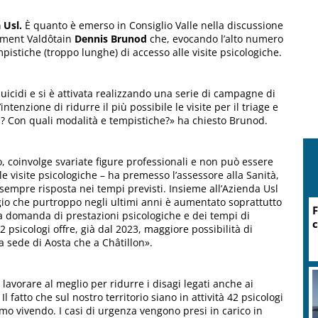
a Usl.
È quanto è emerso in Consiglio Valle nella discussione
ement Valdôtain
Dennis Brunod
che, evocando l’alto numero
mpistiche (troppo lunghe) di accesso alle visite psicologiche.
suicidi e si è attivata realizzando una serie di campagne di
intenzione di ridurre il più possibile le visite per il triage e
ci? Con quali modalità e tempistiche?» ha chiesto Brunod.
 coinvolge svariate figure professionali e non può essere
 le visite psicologiche – ha premesso l’assessore alla Sanità,
 sempre risposta nei tempi previsti. Insieme all’Azienda Usl
gio che purtroppo negli ultimi anni è aumentato soprattutto
F
a domanda di prestazioni psicologiche e dei tempi di
c
42 psicologi offre, già dal 2023, maggiore possibilità di
la sede di Aosta che a Châtillon».
 lavorare al meglio per ridurre i disagi legati anche ai
Il fatto che sul nostro territorio siano in attività 42 psicologi
tiamo vivendo. I casi di urgenza vengono presi in carico in