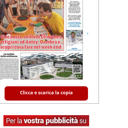
Clicca e scarica la copia