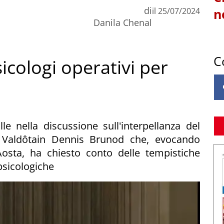
di
il
25/07/2024
n
Danila Chenal
C
sicologi operativi per
e nella discussione sull'interpellanza del
Valdôtain Dennis Brunod che, evocando
'Aosta, ha chiesto conto delle tempistiche
 psicologiche