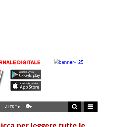
ALTRO
licca per leggere tutte le