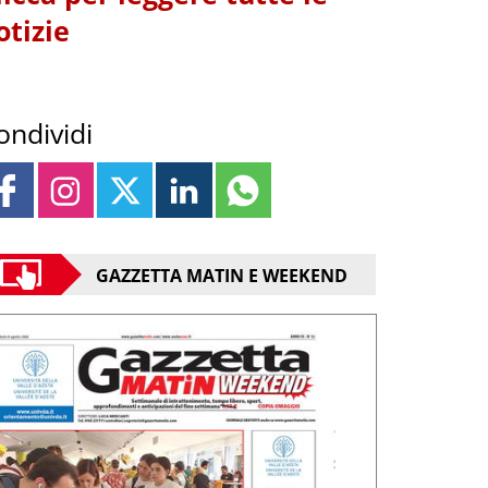
otizie
ondividi
GAZZETTA MATIN E WEEKEND