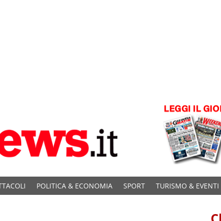
TTACOLI
POLITICA & ECONOMIA
SPORT
TURISMO & EVENTI
C