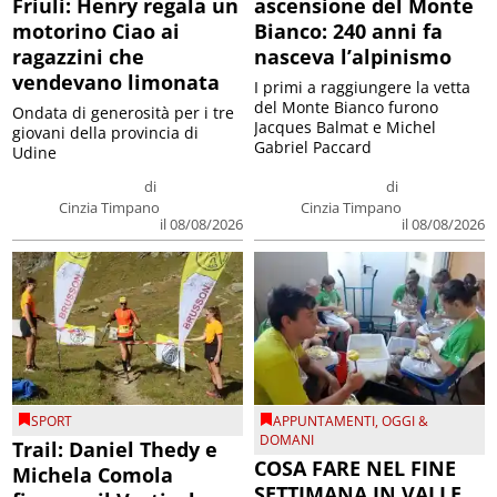
Friuli: Henry regala un
ascensione del Monte
motorino Ciao ai
Bianco: 240 anni fa
ragazzini che
nasceva l’alpinismo
vendevano limonata
I primi a raggiungere la vetta
del Monte Bianco furono
Ondata di generosità per i tre
Jacques Balmat e Michel
giovani della provincia di
Gabriel Paccard
Udine
di
di
Cinzia Timpano
Cinzia Timpano
il 08/08/2026
il 08/08/2026
SPORT
APPUNTAMENTI
,
OGGI &
DOMANI
Trail: Daniel Thedy e
COSA FARE NEL FINE
Michela Comola
SETTIMANA IN VALLE