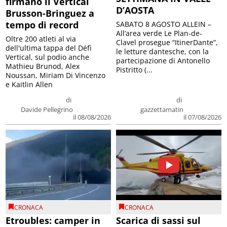
firmano il Vertical
D’AOSTA
Brusson-Bringuez a
tempo di record
SABATO 8 AGOSTO ALLEIN –
All’area verde Le Plan-de-
Oltre 200 atleti al via
Clavel prosegue “ItinerDante”,
dell'ultima tappa del Défì
le letture dantesche, con la
Vertical, sul podio anche
partecipazione di Antonello
Mathieu Brunod, Alex
Pistritto (...
Noussan, Miriam Di Vincenzo
e Kaitlin Allen
di
di
Davide Pellegrino
gazzettamatin
il 08/08/2026
il 07/08/2026
CRONACA
CRONACA
Etroubles: camper in
Scarica di sassi sul