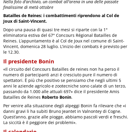
Nella foto d'archivio, un combat all'arena in una delle passate
finalissime di metà ottobre
Batailles de Reines: i combattimenti riprendono al Col de
Joux di Saint-Vincent.
Dopo una pausa di quasi tre mesi si riparte con la 1°
eliminatoria estiva del 67° Concours Régional Batailles de
Reines. L’appuntamento è al Col de Joux nel comune di Saint-
Vincent, domenica 28 luglio. L’inizio dei combats è previsto per
le 12.30.
Il presidente Bonin
«Il circuito del Concours Batailles de reines non ha perso il
numero di partecipanti anzi è cresciuto pure il numero di
spettatori. È più che positivo se pensiamo che negli ultimi 5
anni le aziende agricolo e zootecniche sono calate di un terzo,
passando da 1.000 alle attuali 697» dice il presidente Amis
Batailles de Reines
Roberto Bonin
.
Per venire alla situazione degli alpeggi Bonin fa rilevare che «i
danni gravi li ha subiti Bruno Jeantet in Valnontey di Cogne.
Quest’anno, grazie alle piogge, abbiamo pascoli verdi e freschi.
La siccità è il peggiore dei problemi».
Il calendario